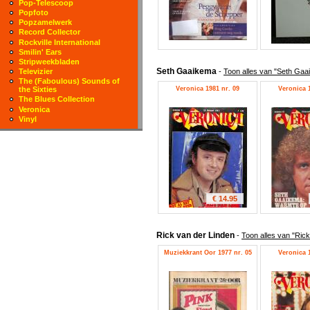
Pop-Telescoop
Popfoto
Popzamelwerk
Record Collector
Rockville International
Smilin' Ears
Stripweekbladen
Seth Gaaikema
-
Toon alles van "Seth Gaa
Televizier
The (Faboulous) Sounds of
Veronica 1981 nr. 09
Veronica 1
the Sixties
The Blues Collection
Veronica
Vinyl
€ 14.95
Rick van der Linden
-
Toon alles van "Rick
Muziekkrant Oor 1977 nr. 05
Veronica 1