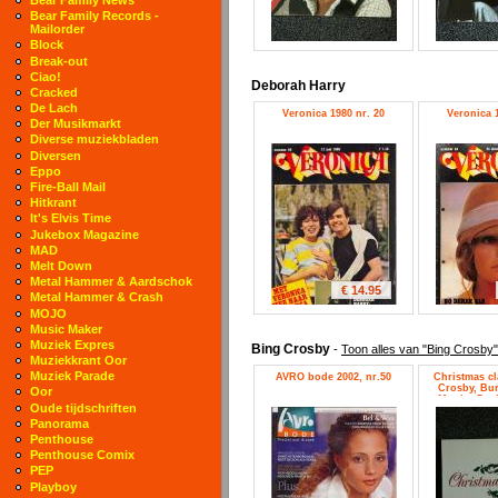
Bear Family Records -
Mailorder
Block
Break-out
Ciao!
Deborah Harry
Cracked
De Lach
Veronica 1980 nr. 20
Veronica 1
Der Musikmarkt
Diverse muziekbladen
Diversen
Eppo
Fire-Ball Mail
Hitkrant
It's Elvis Time
Jukebox Magazine
MAD
Melt Down
Metal Hammer & Aardschok
€ 14.95
Metal Hammer & Crash
MOJO
Music Maker
Muziek Expres
Bing Crosby
-
Toon alles van "Bing Crosby"
Muziekkrant Oor
Muziek Parade
AVRO bode 2002, nr.50
Christmas cl
Crosby, Bur
Oor
Martin, Dor
Oude tijdschriften
Autry, Nat Ki
L
Panorama
Penthouse
Penthouse Comix
PEP
Playboy