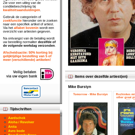
Zie voor een uitleg van de
conditiebeschrijving bij
kwaliteitsaanduidingen
.
Gebruik de categorieën of
zoekfunctie
hieronder om te zoeken
naar een specifiek artikel of artiest.
Via het
alfabet bovenin
wordt een
overzicht van artiesten gegeven.
Na ontvangst van de betaling wordt
uw bestelling normaliter
dezelfde of
de volgende werkdag verzonden
.
Afscheidsactie: 50% korting bij
gelijktijdige bestelling van 5 of
meer (verschillende) artikelen!
Items over dezelfde artiest(en)
Mike Burstyn
Tomorrow - Mike Burstyn
Rozhinkes mi
other great y
Mike B
Tijdschriften
Aardschok
Aloha / Revolver
Anita
Avro bode
Bear Family News