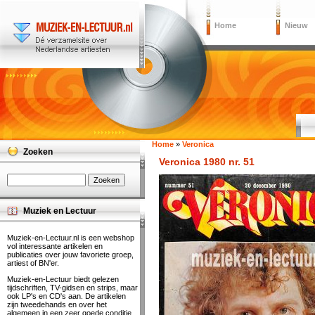
Home
Nieuw
Home
»
Veronica
Zoeken
Veronica 1980 nr. 51
Muziek en Lectuur
Muziek-en-Lectuur.nl is een webshop
vol interessante artikelen en
publicaties over jouw favoriete groep,
artiest of BN'er.
Muziek-en-Lectuur biedt gelezen
tijdschriften, TV-gidsen en strips, maar
ook LP's en CD's aan. De artikelen
zijn tweedehands en over het
algemeen in een zeer goede conditie.