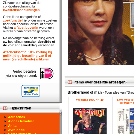
Zie voor een uitleg van de
conditiebeschrijving bij
kwaliteitsaanduidingen
.
Gebruik de categorieën of
zoekfunctie
hieronder om te zoeken
naar een specifiek artikel of artiest.
Via het
alfabet bovenin
wordt een
overzicht van artiesten gegeven.
Na ontvangst van de betaling wordt
uw bestelling normaliter
dezelfde of
de volgende werkdag verzonden
.
Afscheidsactie: 50% korting bij
gelijktijdige bestelling van 5 of
meer (verschillende) artikelen!
Items over dezelfde artiest(en)
Brotherhood of man
-
Toon alles van "Bro
Veronica 1976 nr. 49
Save your ki
Brotherho
Tijdschriften
Aardschok
Aloha / Revolver
Anita
Avro bode
Bear Family News