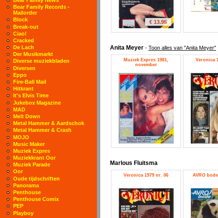
Bear Family Records -
Mailorder
Block
€ 13.95
Break-out
Ciao!
Cracked
Anita Meyer
De Lach
-
Toon alles van "Anita Meyer"
Der Musikmarkt
Muziek Expres 1981,
Veronica 1
Diverse muziekbladen
november
Diversen
Eppo
Fire-Ball Mail
Hitkrant
It's Elvis Time
Jukebox Magazine
MAD
Melt Down
Metal Hammer & Aardschok
Metal Hammer & Crash
MOJO
Music Maker
Muziek Expres
Muziekkrant Oor
Marlous Fluitsma
Muziek Parade
Oor
Veronica 1979 nr. 06
AVRO bode 
Oude tijdschriften
Panorama
Penthouse
Penthouse Comix
PEP
Playboy