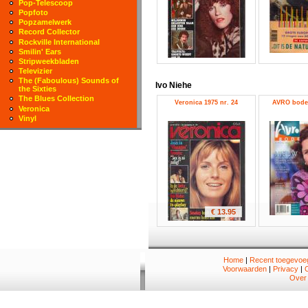
Pop-Telescoop
Popfoto
Popzamelwerk
Record Collector
Rockville International
Smilin' Ears
Stripweekbladen
Televizier
The (Faboulous) Sounds of
Ivo Niehe
the Sixties
The Blues Collection
Veronica 1975 nr. 24
AVRO bode 
Veronica
Vinyl
€ 13.95
Home
|
Recent toegevoeg
Voorwaarden
|
Privacy
|
Over