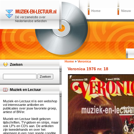
Home
Nieuw
Home
»
Veronica
Zoeken
Veronica 1976 nr. 18
Muziek en Lectuur
Muziek-en-Lectuur.nl is een webshop
vol interessante artikelen en
publicaties over jouw favoriete groep,
artiest of BN'er.
Muziek-en-Lectuur biedt gelezen
tijdschriften, TV-gidsen en strips, maar
ook LP's en CD's aan. De artikelen
zijn tweedehands en over het
algemeen in een zeer goede conditie.