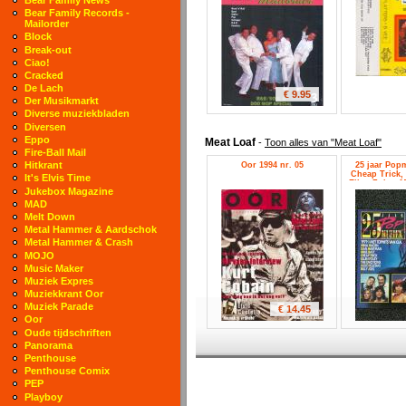
Bear Family Records -
Mailorder
Block
Break-out
Ciao!
Cracked
De Lach
€ 9.95
Der Musikmarkt
Diverse muziekbladen
Diversen
Eppo
Meat Loaf
-
Toon alles van "Meat Loaf"
Fire-Ball Mail
Hitkrant
Oor 1994 nr. 05
25 jaar Popm
Cheap Trick,
It's Elvis Time
Ellen Foley, M
Jukebox Magazine
Hagen, The Ja
Umbert
MAD
Melt Down
Metal Hammer & Aardschok
Metal Hammer & Crash
MOJO
Music Maker
Muziek Expres
Muziekkrant Oor
Muziek Parade
€ 14.45
Oor
Oude tijdschriften
Panorama
Penthouse
Penthouse Comix
PEP
Playboy