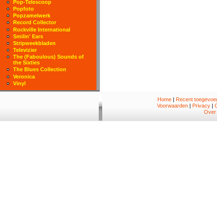
Pop-Telescoop
Popfoto
Popzamelwerk
Record Collector
Rockville International
Smilin' Ears
Stripweekbladen
Televizier
The (Faboulous) Sounds of
the Sixties
The Blues Collection
Veronica
Vinyl
Home
|
Recent toegevoeg
Voorwaarden
|
Privacy
|
Over