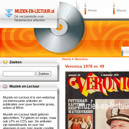
Home
Nieuw
Home
»
Veronica
Zoeken
Veronica 1978 nr. 49
Muziek en Lectuur
Muziek-en-Lectuur.nl is een webshop
vol interessante artikelen en
publicaties over jouw favoriete groep,
artiest of BN'er.
Muziek-en-Lectuur biedt gelezen
tijdschriften, TV-gidsen en strips, maar
ook LP's en CD's aan. De artikelen
zijn tweedehands en over het
algemeen in een zeer goede conditie.