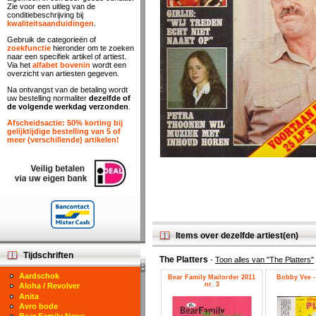
Zie voor een uitleg van de
conditiebeschrijving bij
kwaliteitsaanduidingen
.
Gebruik de categorieën of
zoekfunctie
hieronder om te zoeken
naar een specifiek artikel of artiest.
Via het
alfabet bovenin
wordt een
overzicht van artiesten gegeven.
Na ontvangst van de betaling wordt
uw bestelling normaliter
dezelfde of
de volgende werkdag verzonden
.
Afscheidsactie: 50% korting bij
gelijktijdige bestelling van 5 of
meer (verschillende) artikelen!
Items over dezelfde artiest(en)
Tijdschriften
The Platters
-
Toon alles van "The Platters"
Aardschok
Bear Family Mailorder 2011
Bobby Vee - 
nr. 3
Aloha / Revolver
Anita
Avro bode
Bear Family News