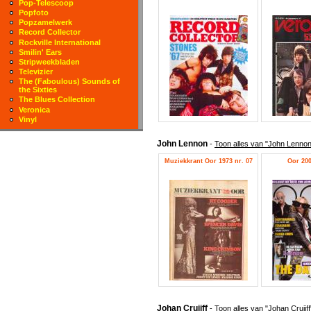
Pop-Telescoop
Popfoto
Popzamelwerk
Record Collector
Rockville International
Smilin' Ears
Stripweekbladen
Televizier
The (Faboulous) Sounds of
the Sixties
The Blues Collection
Veronica
Vinyl
John Lennon
-
Toon alles van "John Lennon
Muziekkrant Oor 1973 nr. 07
Oor 200
Johan Cruijff
-
Toon alles van "Johan Cruijff