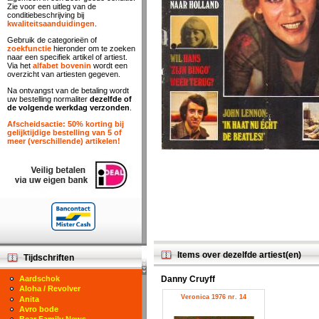
Zie voor een uitleg van de
conditiebeschrijving bij
kwaliteitsaanduidingen
.
Gebruik de categorieën of
zoekfunctie
hieronder om te zoeken
naar een specifiek artikel of artiest.
Via het
alfabet bovenin
wordt een
overzicht van artiesten gegeven.
Na ontvangst van de betaling wordt
uw bestelling normaliter
dezelfde of
de volgende werkdag verzonden
.
Afscheidsactie: 50% korting bij
gelijktijdige bestelling van 5 of
meer (verschillende) artikelen!
Items over dezelfde artiest(en)
Tijdschriften
Danny Cruyff
Aardschok
Aloha / Revolver
Veronica 1976 nr. 14
Anita
Avro bode
Bear Family News