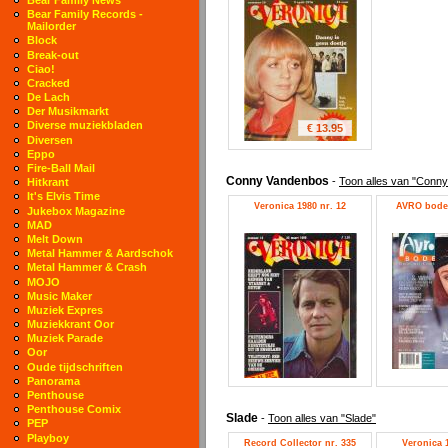
Bear Family Records -
Mailorder
Block
Break-out
Ciao!
Cracked
De Lach
Der Musikmarkt
Diverse muziekbladen
€ 13.95
Diversen
Eppo
Fire-Ball Mail
Conny Vandenbos
-
Toon alles van "Conn
Hitkrant
It's Elvis Time
Veronica 1980 nr. 12
AVRO bode 
Jukebox Magazine
MAD
Melt Down
Metal Hammer & Aardschok
Metal Hammer & Crash
MOJO
Music Maker
Muziek Expres
Muziekkrant Oor
Muziek Parade
Oor
Oude tijdschriften
Panorama
Penthouse
Penthouse Comix
Slade
-
Toon alles van "Slade"
PEP
Playboy
Record Collector nr. 335
Veronica 1