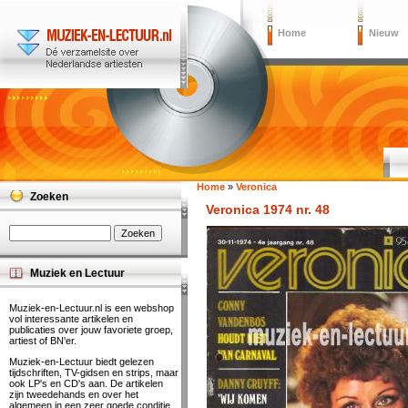
Home
Nieuw
Home
»
Veronica
Zoeken
Veronica 1974 nr. 48
Muziek en Lectuur
Muziek-en-Lectuur.nl is een webshop
vol interessante artikelen en
publicaties over jouw favoriete groep,
artiest of BN'er.
Muziek-en-Lectuur biedt gelezen
tijdschriften, TV-gidsen en strips, maar
ook LP's en CD's aan. De artikelen
zijn tweedehands en over het
algemeen in een zeer goede conditie.