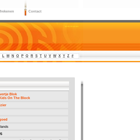
frekenen
Contact
L
M
N
O
P
Q
R
S
T
U
V
W
X
Y
Z
#
ertje Blok
Kids On The Block
izier
 goed
lands
95