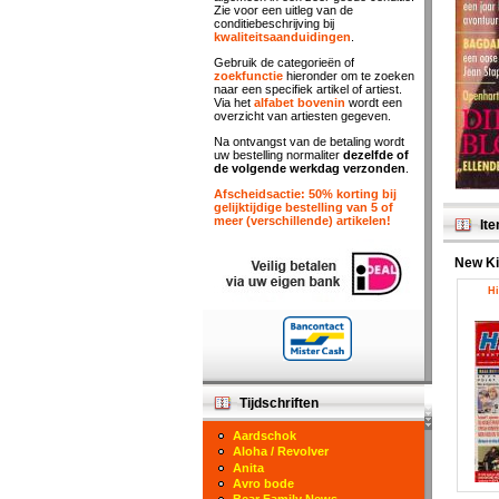
Zie voor een uitleg van de
conditiebeschrijving bij
kwaliteitsaanduidingen
.
Gebruik de categorieën of
zoekfunctie
hieronder om te zoeken
naar een specifiek artikel of artiest.
Via het
alfabet bovenin
wordt een
overzicht van artiesten gegeven.
Na ontvangst van de betaling wordt
uw bestelling normaliter
dezelfde of
de volgende werkdag verzonden
.
Afscheidsactie: 50% korting bij
gelijktijdige bestelling van 5 of
meer (verschillende) artikelen!
Ite
New Ki
Hi
Tijdschriften
Aardschok
Aloha / Revolver
Anita
Avro bode
Bear Family News