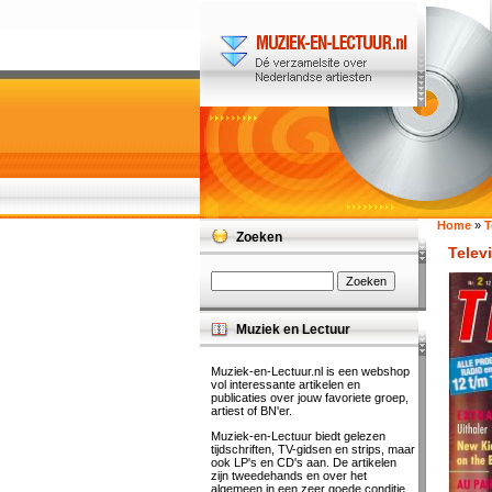
Home
»
T
Zoeken
Televi
Muziek en Lectuur
Muziek-en-Lectuur.nl is een webshop
vol interessante artikelen en
publicaties over jouw favoriete groep,
artiest of BN'er.
Muziek-en-Lectuur biedt gelezen
tijdschriften, TV-gidsen en strips, maar
ook LP's en CD's aan. De artikelen
zijn tweedehands en over het
algemeen in een zeer goede conditie.