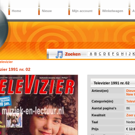
Home
Nieuw
Mijn account
Winkelwagen
A
A
B
C
D
E
F
G
H
I
J
K
elevizier
zier 1991 nr. 02
Televizier 1991 nr. 02
Artiest(en)
Dieuw
New 
Categorie(ën)
Telev
Aantal pagina's
86
Kwaliteit
Zeer
Taal
Neder
Prijs
€ 12.