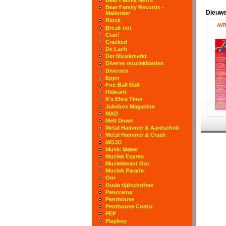
Bear Family Records -
Dieuwe
Mailorder
Block
AVR
Break-out
Ciao!
Cracked
De Lach
Der Musikmarkt
Diverse muziekbladen
Diversen
Eppo
Fire-Ball Mail
Hitkrant
It's Elvis Time
Jukebox Magazine
MAD
Melt Down
Metal Hammer & Aardschok
Metal Hammer & Crash
MOJO
Music Maker
Muziek Expres
Muziekkrant Oor
Muziek Parade
Oor
Oude tijdschriften
Panorama
Penthouse
Penthouse Comix
PEP
Playboy