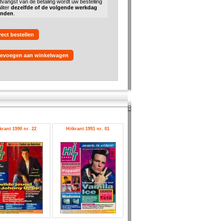
tvangst van de betaling wordt uw bestelling
liter
dezelfde of de volgende werkdag
onden
.
rect bestellen
evoegen aan winkelwagen
krant 1990 nr. 22
Hitkrant 1991 nr. 01