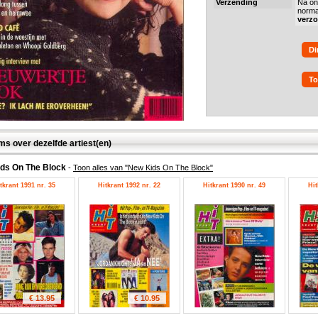
Verzending
Na on
norma
verz
Di
To
ms over dezelfde artiest(en)
ds On The Block
-
Toon alles van "New Kids On The Block"
tkrant 1991 nr. 35
Hitkrant 1992 nr. 22
Hitkrant 1990 nr. 49
Hit
€ 13.95
€ 10.95