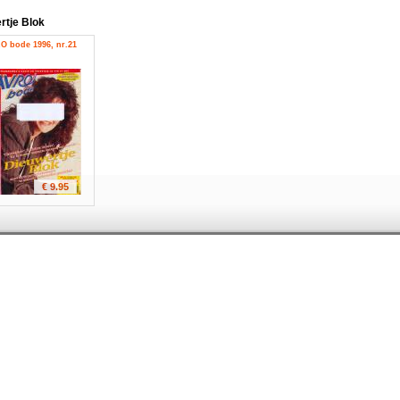
rtje Blok
O bode 1996, nr.21
€ 9.95