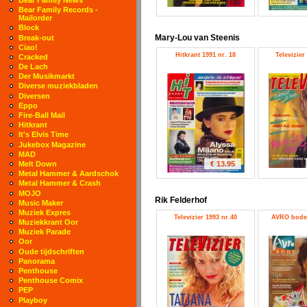
Bear Family Records -
Mailorder
Block
Mary-Lou van Steenis
Break-out
Ciao!
Hitkrant 1991 nr. 18
Televizier
Cracked
De Lach
Der Musikmarkt
Diverse muziekbladen
Diversen
Eppo
Fire-Ball Mail
Hitkrant
It's Elvis Time
Jukebox Magazine
MAD
€ 13.95
Melt Down
Metal Hammer & Aardschok
Metal Hammer & Crash
MOJO
Rik Felderhof
Music Maker
Muziek Expres
Televizier 1993 nr.40
AVRO bode 
Muziekkrant Oor
Muziek Parade
Oor
Oude tijdschriften
Panorama
Penthouse
Penthouse Comix
PEP
Playboy