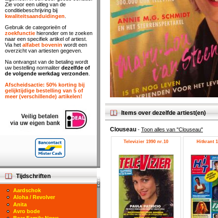
Zie voor een uitleg van de
conditiebeschrijving bij
kwaliteitsaanduidingen
.
Gebruik de categorieën of
zoekfunctie
hieronder om te zoeken
naar een specifiek artikel of artiest.
Via het
alfabet bovenin
wordt een
overzicht van artiesten gegeven.
Na ontvangst van de betaling wordt
uw bestelling normaliter
dezelfde of
de volgende werkdag verzonden
.
Afscheidsactie: 50% korting bij
gelijktijdige bestelling van 5 of
meer (verschillende) artikelen!
Items over dezelfde artiest(en)
Clouseau
-
Toon alles van "Clouseau"
Televizier 1990 nr.10
Hitkrant 1
Tijdschriften
Aardschok
Aloha / Revolver
Anita
Avro bode
Bear Family News