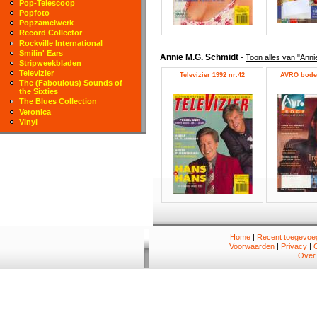
Pop-Telescoop
Popfoto
Popzamelwerk
Record Collector
Rockville International
Smilin' Ears
Annie M.G. Schmidt
-
Toon alles van "Ann
Stripweekbladen
Televizier
Televizier 1992 nr.42
AVRO bode 
The (Faboulous) Sounds of
the Sixties
The Blues Collection
Veronica
Vinyl
Home
|
Recent toegevoeg
Voorwaarden
|
Privacy
|
Over