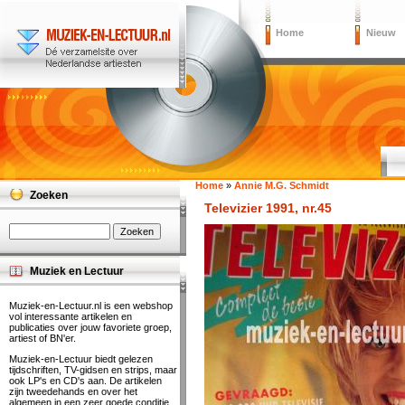
Home
Nieuw
Home
»
Annie M.G. Schmidt
Zoeken
Televizier 1991, nr.45
Muziek en Lectuur
Muziek-en-Lectuur.nl is een webshop
vol interessante artikelen en
publicaties over jouw favoriete groep,
artiest of BN'er.
Muziek-en-Lectuur biedt gelezen
tijdschriften, TV-gidsen en strips, maar
ook LP's en CD's aan. De artikelen
zijn tweedehands en over het
algemeen in een zeer goede conditie.