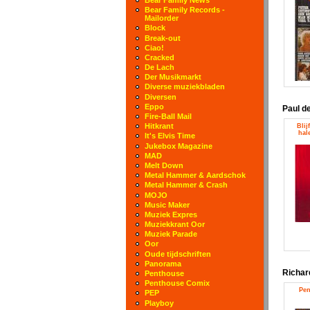
Bear Family Records -
Mailorder
Block
Break-out
Ciao!
Cracked
De Lach
Der Musikmarkt
Diverse muziekbladen
Diversen
Eppo
Paul d
Fire-Ball Mail
Hitkrant
Blij
hal
It's Elvis Time
Jukebox Magazine
MAD
Melt Down
Metal Hammer & Aardschok
Metal Hammer & Crash
MOJO
Music Maker
Muziek Expres
Muziekkrant Oor
Muziek Parade
Oor
Oude tijdschriften
Panorama
Richar
Penthouse
Penthouse Comix
Pen
PEP
Playboy