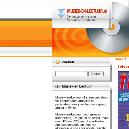
Home
»
T
Zoeken
Televi
Muziek en Lectuur
Muziek-en-Lectuur.nl is een webshop
vol interessante artikelen en
publicaties over jouw favoriete groep,
artiest of BN'er.
Muziek-en-Lectuur biedt gelezen
tijdschriften, TV-gidsen en strips, maar
ook LP's en CD's aan. De artikelen
zijn tweedehands en over het
algemeen in een zeer goede conditie.