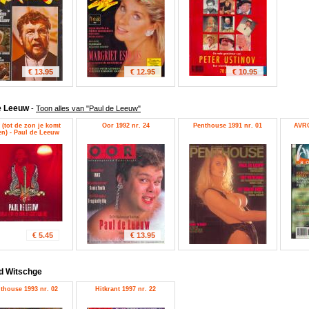
€ 13.95
€ 12.95
€ 10.95
e Leeuw
-
Toon alles van "Paul de Leeuw"
f (tot de zon je komt
Oor 1992 nr. 24
Penthouse 1991 nr. 01
AVRO
en) - Paul de Leeuw
€ 5.45
€ 13.95
d Witschge
thouse 1993 nr. 02
Hitkrant 1997 nr. 22