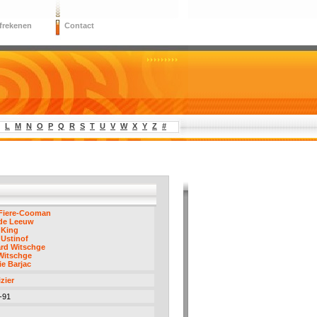
frekenen
Contact
L
M
N
O
P
Q
R
S
T
U
V
W
X
Y
Z
#
 Fiere-Cooman
 de Leeuw
 King
 Ustinof
ard Witschge
Witschge
e Barjac
izier
-91