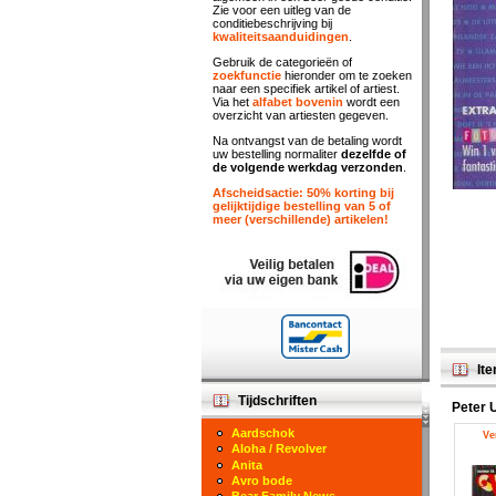
Zie voor een uitleg van de
conditiebeschrijving bij
kwaliteitsaanduidingen
.
Gebruik de categorieën of
zoekfunctie
hieronder om te zoeken
naar een specifiek artikel of artiest.
Via het
alfabet bovenin
wordt een
overzicht van artiesten gegeven.
Na ontvangst van de betaling wordt
uw bestelling normaliter
dezelfde of
de volgende werkdag verzonden
.
Afscheidsactie: 50% korting bij
gelijktijdige bestelling van 5 of
meer (verschillende) artikelen!
Ite
Tijdschriften
Peter 
Aardschok
Ve
Aloha / Revolver
Anita
Avro bode
Bear Family News