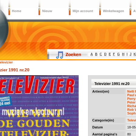
Home
Nieuw
Mijn account
Winkelwagen
A
A
B
C
D
E
F
G
H
I
J
K
elevizier
zier 1991 nr.20
Televizier 1991 nr.20
Artiest(en)
Nelli
Paul
Perry
Peter
Rich
Rob 
Sophi
Categorie(ën)
Telev
Datum
18-05
Aantal pagina's
80