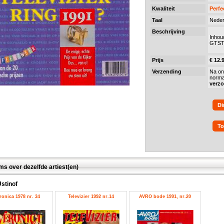
Kwaliteit
Perfe
Taal
Neder
Beschrijving
Inhou
GTST
Prijs
€ 12.
Verzending
Na on
norma
verz
Di
To
ms over dezelfde artiest(en)
Ustinof
ronica 1978 nr. 34
Televizier 1992 nr.14
AVRO bode 1991, nr.20