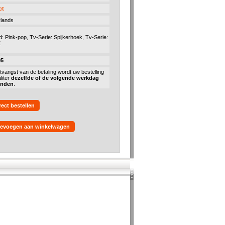
ct
lands
d: Pink-pop, Tv-Serie: Spijkerhoek, Tv-Serie:
.
95
tvangst van de betaling wordt uw bestelling
liter
dezelfde of de volgende werkdag
onden
.
rect bestellen
evoegen aan winkelwagen