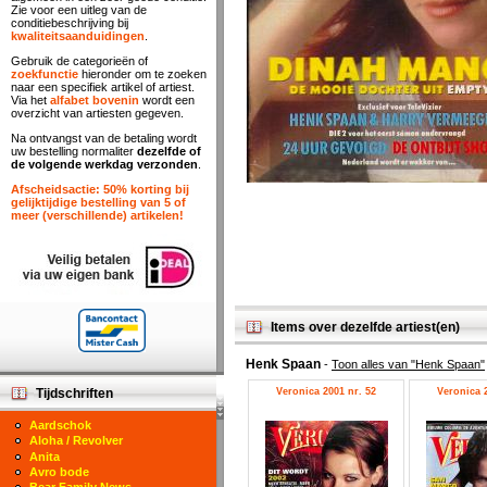
Zie voor een uitleg van de
conditiebeschrijving bij
kwaliteitsaanduidingen
.
Gebruik de categorieën of
zoekfunctie
hieronder om te zoeken
naar een specifiek artikel of artiest.
Via het
alfabet bovenin
wordt een
overzicht van artiesten gegeven.
Na ontvangst van de betaling wordt
uw bestelling normaliter
dezelfde of
de volgende werkdag verzonden
.
Afscheidsactie: 50% korting bij
gelijktijdige bestelling van 5 of
meer (verschillende) artikelen!
Items over dezelfde artiest(en)
Henk Spaan
-
Toon alles van "Henk Spaan"
Veronica 2001 nr. 52
Veronica 2
Tijdschriften
Aardschok
Aloha / Revolver
Anita
Avro bode
Bear Family News