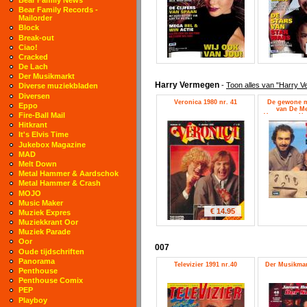
Bear Family Records -
Mailorder
Block
Break-out
Ciao!
Cracked
De Lach
Der Musikmarkt
Harry Vermegen
-
Toon alles van "Harry 
Diverse muziekbladen
Diversen
Veronica 1980 nr. 41
De gewone m
Eppo
van De Me
Fire-Ball Mail
Vermegen, He
Hitkrant
It's Elvis Time
Jukebox Magazine
MAD
Melt Down
Metal Hammer & Aardschok
Metal Hammer & Crash
MOJO
Music Maker
€ 14.95
Muziek Expres
Muziekkrant Oor
Muziek Parade
Oor
007
Oude tijdschriften
Panorama
Televizier 1991 nr.40
Der Musikmark
Penthouse
Penthouse Comix
PEP
Playboy