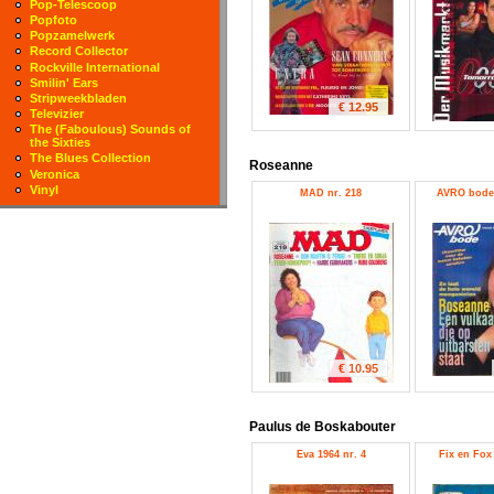
Pop-Telescoop
Popfoto
Popzamelwerk
Record Collector
Rockville International
Smilin' Ears
Stripweekbladen
€ 12.95
Televizier
The (Faboulous) Sounds of
the Sixties
The Blues Collection
Roseanne
Veronica
Vinyl
MAD nr. 218
AVRO bode 
€ 10.95
Paulus de Boskabouter
Eva 1964 nr. 4
Fix en Fox 