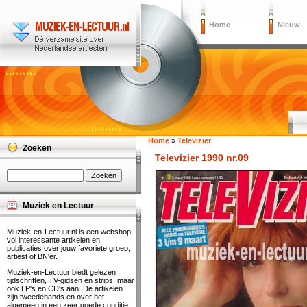
Home
Nieuw
Home
»
Televizier
Zoeken
Televizier 1990 nr.09
Muziek en Lectuur
Muziek-en-Lectuur.nl is een webshop
vol interessante artikelen en
publicaties over jouw favoriete groep,
artiest of BN'er.
Muziek-en-Lectuur biedt gelezen
tijdschriften, TV-gidsen en strips, maar
ook LP's en CD's aan. De artikelen
zijn tweedehands en over het
algemeen in een zeer goede conditie.