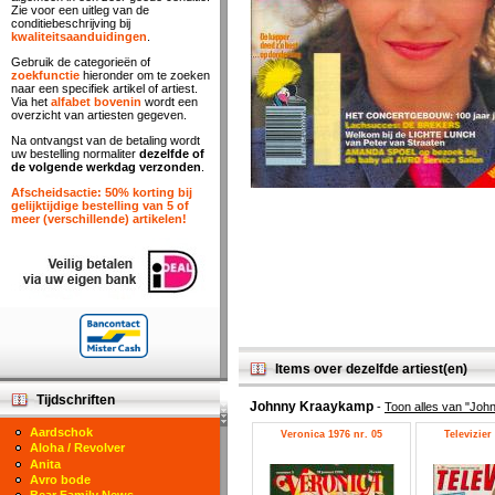
Zie voor een uitleg van de
conditiebeschrijving bij
kwaliteitsaanduidingen
.
Gebruik de categorieën of
zoekfunctie
hieronder om te zoeken
naar een specifiek artikel of artiest.
Via het
alfabet bovenin
wordt een
overzicht van artiesten gegeven.
Na ontvangst van de betaling wordt
uw bestelling normaliter
dezelfde of
de volgende werkdag verzonden
.
Afscheidsactie: 50% korting bij
gelijktijdige bestelling van 5 of
meer (verschillende) artikelen!
Items over dezelfde artiest(en)
Tijdschriften
Johnny Kraaykamp
-
Toon alles van "Jo
Aardschok
Veronica 1976 nr. 05
Televizier
Aloha / Revolver
Anita
Avro bode
Bear Family News