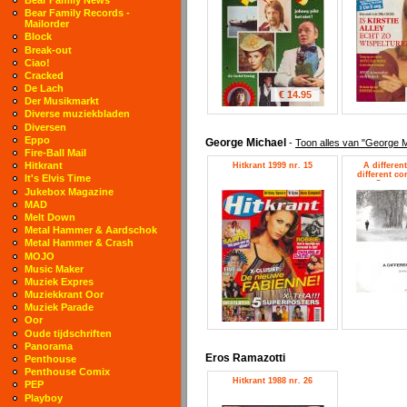
Bear Family Records -
Mailorder
Block
Break-out
Ciao!
Cracked
De Lach
€ 14.95
Der Musikmarkt
Diverse muziekbladen
Diversen
Eppo
George Michael
-
Toon alles van "George M
Fire-Ball Mail
Hitkrant
Hitkrant 1999 nr. 15
A different
different cor
It's Elvis Time
George 
Jukebox Magazine
MAD
Melt Down
Metal Hammer & Aardschok
Metal Hammer & Crash
MOJO
Music Maker
Muziek Expres
Muziekkrant Oor
Muziek Parade
Oor
Oude tijdschriften
Panorama
Eros Ramazotti
Penthouse
Penthouse Comix
Hitkrant 1988 nr. 26
PEP
Playboy