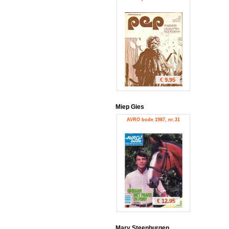
€ 9.95
Miep Gies
AVRO bode 1987, nr.31
€ 12.95
Mary Steenburgen