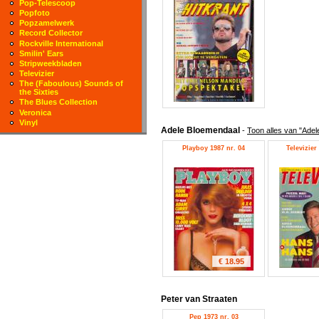
Pop-Telescoop
Popfoto
Popzamelwerk
Record Collector
Rockville International
Smilin' Ears
Stripweekbladen
Televizier
The (Faboulous) Sounds of
the Sixties
The Blues Collection
Veronica
Vinyl
Adele Bloemendaal
-
Toon alles van "Ade
Playboy 1987 nr. 04
Televizier
€ 18.95
Peter van Straaten
Pep 1973 nr. 03