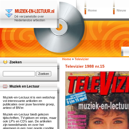
Home
Nieuw
Home
»
Televizier
Zoeken
Televizier 1988 nr.15
Muziek en Lectuur
Muziek-en-Lectuur.nl is een webshop
vol interessante artikelen en
publicaties over jouw favoriete groep,
artiest of BN'er.
Muziek-en-Lectuur biedt gelezen
tijdschriften, TV-gidsen en strips, maar
ook LP's en CD's aan. De artikelen
zijn tweedehands en over het
algemeen in een zeer goede conditie.