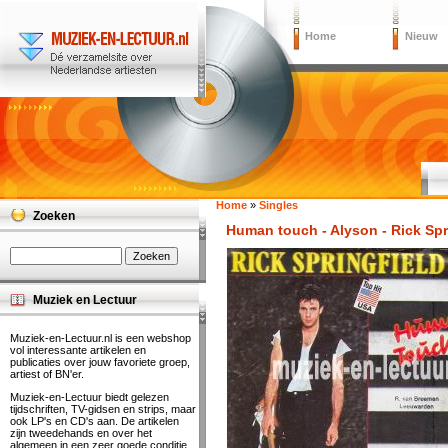
Home
Nieuw
Home
»
Singles
Zoeken
Human touch - Alyson - Rick Spr
Muziek en Lectuur
Muziek-en-Lectuur.nl is een webshop
vol interessante artikelen en
publicaties over jouw favoriete groep,
artiest of BN'er.
Muziek-en-Lectuur biedt gelezen
tijdschriften, TV-gidsen en strips, maar
ook LP's en CD's aan. De artikelen
zijn tweedehands en over het
algemeen in een zeer goede conditie.