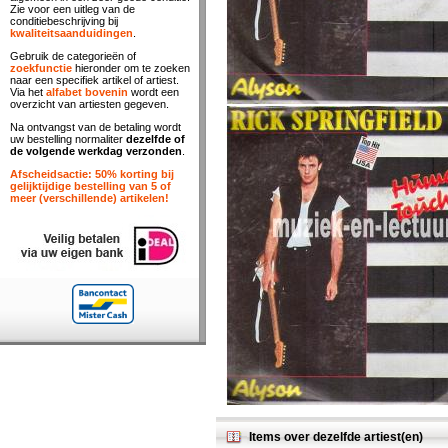
Zie voor een uitleg van de
conditiebeschrijving bij
kwaliteitsaanduidingen
.
Gebruik de categorieën of
zoekfunctie
hieronder om te zoeken
naar een specifiek artikel of artiest.
Via het
alfabet bovenin
wordt een
overzicht van artiesten gegeven.
Na ontvangst van de betaling wordt
uw bestelling normaliter
dezelfde of
de volgende werkdag verzonden
.
Afscheidsactie: 50% korting bij
gelijktijdige bestelling van 5 of
meer (verschillende) artikelen!
Items over dezelfde artiest(en)