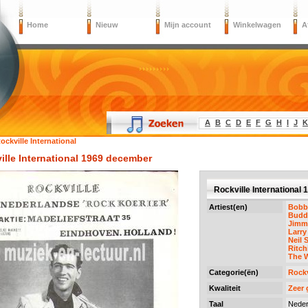
Home
Nieuw
Mijn account
Winkelwagen
A
A
B
C
D
E
F
G
H
I
J
K
ockville International
ille International 1969 december
Rockville International
Artiest(en)
Bobb
Budd
Jimm
Larry
Neil 
Ritch
The W
Categorie(ën)
Rockv
Kwaliteit
Zeer
Taal
Neder