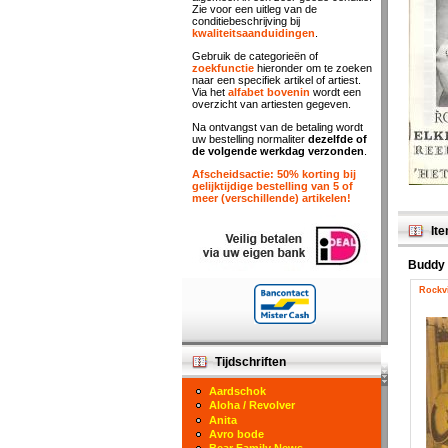
Zie voor een uitleg van de
conditiebeschrijving bij
kwaliteitsaanduidingen
.
Gebruik de categorieën of
zoekfunctie
hieronder om te zoeken
naar een specifiek artikel of artiest.
Via het
alfabet bovenin
wordt een
overzicht van artiesten gegeven.
Na ontvangst van de betaling wordt
uw bestelling normaliter
dezelfde of
de volgende werkdag verzonden
.
Afscheidsactie: 50% korting bij
gelijktijdige bestelling van 5 of
meer (verschillende) artikelen!
Ite
Buddy
Rockvi
Tijdschriften
Aardschok
Aloha / Revolver
Anita
Avro bode
Bear Family News