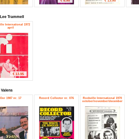
€ 8.95
€ 13.95
Lee Trammell
lle International 1972
april
€ 13.95
e Valens
Oor 1987 nr. 17
Record Collector nr. 076
Rockville International 1970
october/november/december