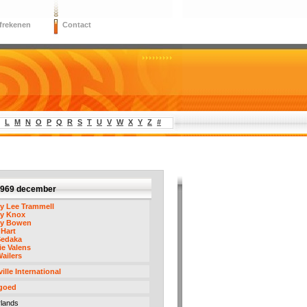
frekenen
Contact
L
M
N
O
P
Q
R
S
T
U
V
W
X
Y
Z
#
 1969 december
y Lee Trammell
y Knox
y Bowen
 Hart
Sedaka
ie Valens
ailers
ille International
 goed
lands