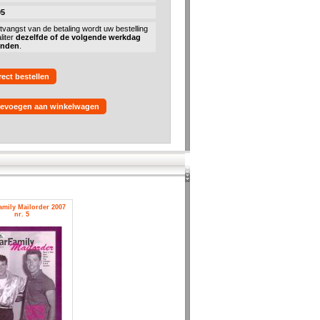
95
tvangst van de betaling wordt uw bestelling
liter
dezelfde of de volgende werkdag
onden
.
rect bestellen
evoegen aan winkelwagen
amily Mailorder 2007
nr. 5