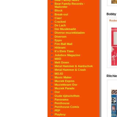
Bear Family Records -
Mailorder
Block
Bobby 
Break-out
Ciao!
Rockvi
Cracked
De Lach
Der Musikmarkt
Diverse muziekbladen
Diversen
Eppo
Fire-Ball Mail
Hitkrant
It's Elvis Time
Jukebox Magazine
MAD
Melt Down
Metal Hammer & Aardschok
Metal Hammer & Crash
MOJO
Ritchi
Music Maker
Muziek Expres
Muziekkrant Oor
Muziek Parade
Oor
Oude tijdschriften
Panorama
Penthouse
Penthouse Comix
PEP
Playboy