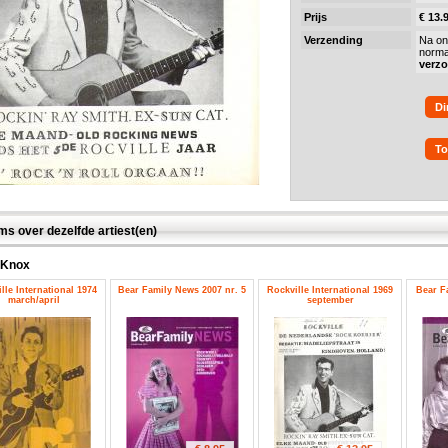
Prijs
€ 13.
Verzending
Na on
norma
verz
Di
To
ms over dezelfde artiest(en)
 Knox
lle International 1974
Bear Family News 2007 nr. 5
Rockville International 1969
Bear F
march/april
september