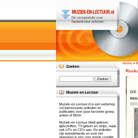
Home
»
R
Zoeken
Rockv
Muziek en Lectuur
Muziek-en-Lectuur.nl is een webshop
vol interessante artikelen en
publicaties over jouw favoriete groep,
artiest of BN'er.
Muziek-en-Lectuur biedt gelezen
tijdschriften, TV-gidsen en strips, maar
ook LP's en CD's aan. De artikelen
zijn tweedehands en over het
algemeen in een zeer goede conditie.