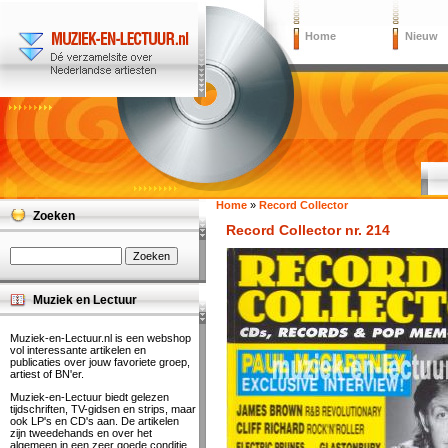
Home
Nieuw
Home
»
Record Collector
Zoeken
Record Collector nr. 214
Muziek en Lectuur
Muziek-en-Lectuur.nl is een webshop
vol interessante artikelen en
publicaties over jouw favoriete groep,
artiest of BN'er.
Muziek-en-Lectuur biedt gelezen
tijdschriften, TV-gidsen en strips, maar
ook LP's en CD's aan. De artikelen
zijn tweedehands en over het
algemeen in een zeer goede conditie.