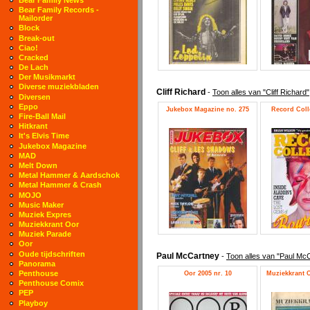
Bear Family Records -
Mailorder
Block
Break-out
Ciao!
Cracked
De Lach
Der Musikmarkt
Diverse muziekbladen
Cliff Richard
-
Toon alles van "Cliff Richard"
Diversen
Eppo
Jukebox Magazine no. 275
Record Colle
Fire-Ball Mail
Hitkrant
It's Elvis Time
Jukebox Magazine
MAD
Melt Down
Metal Hammer & Aardschok
Metal Hammer & Crash
MOJO
Music Maker
Muziek Expres
Muziekkrant Oor
Muziek Parade
Oor
Oude tijdschriften
Paul McCartney
-
Toon alles van "Paul Mc
Panorama
Penthouse
Oor 2005 nr. 10
Muziekkrant O
Penthouse Comix
PEP
Playboy