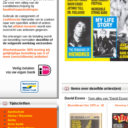
Zie voor een uitleg van de
conditiebeschrijving bij
kwaliteitsaanduidingen
.
Gebruik de categorieën of
zoekfunctie
hieronder om te zoeken
naar een specifiek artikel of artiest.
Via het
alfabet bovenin
wordt een
overzicht van artiesten gegeven.
Na ontvangst van de betaling wordt
uw bestelling normaliter
dezelfde of
de volgende werkdag verzonden
.
Afscheidsactie: 50% korting bij
gelijktijdige bestelling van 5 of
meer (verschillende) artikelen!
Items over dezelfde artiest(en)
David Essex
-
Toon alles van "David Essex
Tijdschriften
Muziekkrant Oor 1975 nr. 02
Veronica 1
Aardschok
Aloha / Revolver
Anita
Avro bode
Bear Family News