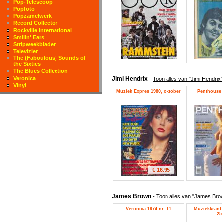
Pop-Telescoop
Popfoto
Popzamelwerk
Record Collector
Rockville International
Smilin' Ears
Stripweekbladen
Televizier
The (Faboulous) Sounds of
the Sixties
The Blues Collection
Jimi Hendrix
Veronica
-
Toon alles van "Jimi Hendrix
Vinyl
Muziek Expres 1980, oktober
Penthouse 
€ 16.95
James Brown
-
Toon alles van "James Bro
Veronica 1974 nr. 11
Muziekkrant 
25