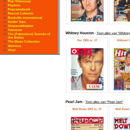
Pop-Telescoop
Popfoto
Popzamelwerk
Record Collector
Rockville International
Smilin' Ears
Stripweekbladen
Televizier
Whitney Houston
-
Toon alles van "Whitne
The (Faboulous) Sounds of
the Sixties
Oor 1991 nr. 17
Hitkrant 1
The Blues Collection
Veronica
Vinyl
€ 13.95
Pearl Jam
-
Toon alles van "Pearl Jam"
Melt Down 1991 nr. 27
Melt Down 