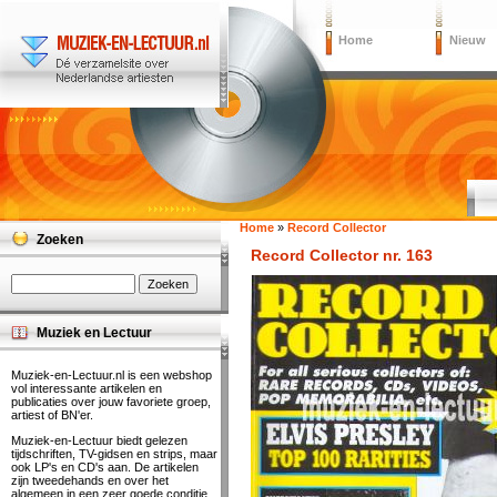
Home
Nieuw
Home
»
Record Collector
Zoeken
Record Collector nr. 163
Muziek en Lectuur
Muziek-en-Lectuur.nl is een webshop
vol interessante artikelen en
publicaties over jouw favoriete groep,
artiest of BN'er.
Muziek-en-Lectuur biedt gelezen
tijdschriften, TV-gidsen en strips, maar
ook LP's en CD's aan. De artikelen
zijn tweedehands en over het
algemeen in een zeer goede conditie.