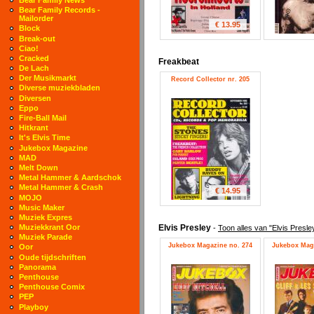
Bear Family Records -
Mailorder
€ 13.95
Block
Break-out
Ciao!
Cracked
Freakbeat
De Lach
Der Musikmarkt
Record Collector nr. 205
Diverse muziekbladen
Diversen
Eppo
Fire-Ball Mail
Hitkrant
It's Elvis Time
Jukebox Magazine
MAD
Melt Down
Metal Hammer & Aardschok
Metal Hammer & Crash
€ 14.95
MOJO
Music Maker
Muziek Expres
Elvis Presley
Muziekkrant Oor
-
Toon alles van "Elvis Presle
Muziek Parade
Jukebox Magazine no. 274
Jukebox Maga
Oor
Oude tijdschriften
Panorama
Penthouse
Penthouse Comix
PEP
Playboy