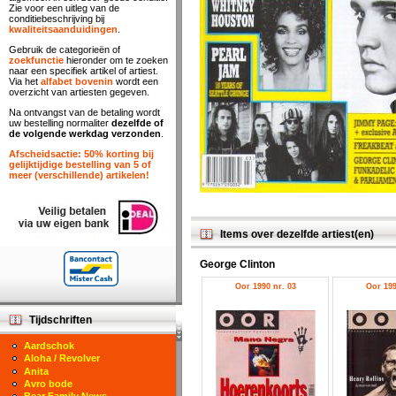
Zie voor een uitleg van de
conditiebeschrijving bij
kwaliteitsaanduidingen
.
Gebruik de categorieën of
zoekfunctie
hieronder om te zoeken
naar een specifiek artikel of artiest.
Via het
alfabet bovenin
wordt een
overzicht van artiesten gegeven.
Na ontvangst van de betaling wordt
uw bestelling normaliter
dezelfde of
de volgende werkdag verzonden
.
Afscheidsactie: 50% korting bij
gelijktijdige bestelling van 5 of
meer (verschillende) artikelen!
Items over dezelfde artiest(en)
George Clinton
Oor 1990 nr. 03
Oor 199
Tijdschriften
Aardschok
Aloha / Revolver
Anita
Avro bode
Bear Family News