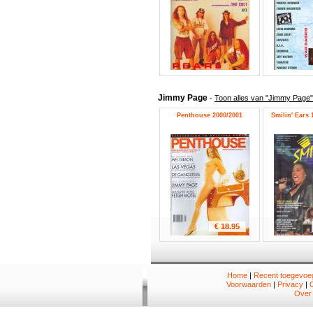
Jimmy Page
-
Toon alles van "Jimmy Page"
Penthouse 2000/2001
Smilin' Ears 1
€ 18.95
Home
|
Recent toegevoeg
Voorwaarden
|
Privacy
|
Over