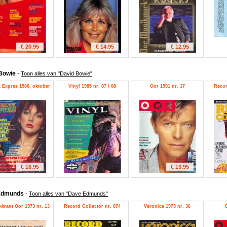
€ 20.95
€ 14.95
€ 12.95
 Bowie
-
Toon alles van "David Bowie"
 Expres 1980, oktober
Vinyl 1985 nr. 07 / 08
Oor 1991 nr. 17
Recor
€ 16.95
€ 13.95
Edmunds
-
Toon alles van "Dave Edmunds"
krant Oor 1973 nr. 13
Record Collector nr. 074
Veronica 1973 nr. 36