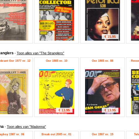
€ 15.95
ranglers
-
Toon alles van "The Stranglers"
krant Oor 1977 nr. 12
Oor 1985 nr. 10
Oor 1985 nr. 08
Recor
€ 13.95
€ 13.95
na
-
Toon alles van "Madonna"
ayboy 1987 nr. 06
Break out 2005 nr. 01
Oor 1987 nr. 19
Tel