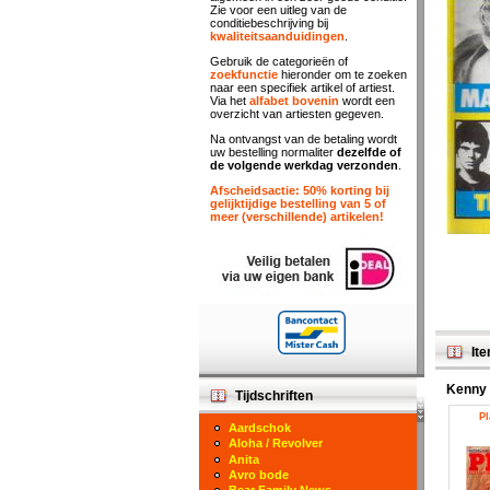
Zie voor een uitleg van de
conditiebeschrijving bij
kwaliteitsaanduidingen
.
Gebruik de categorieën of
zoekfunctie
hieronder om te zoeken
naar een specifiek artikel of artiest.
Via het
alfabet bovenin
wordt een
overzicht van artiesten gegeven.
Na ontvangst van de betaling wordt
uw bestelling normaliter
dezelfde of
de volgende werkdag verzonden
.
Afscheidsactie: 50% korting bij
gelijktijdige bestelling van 5 of
meer (verschillende) artikelen!
Ite
Kenny
Tijdschriften
Pl
Aardschok
Aloha / Revolver
Anita
Avro bode
Bear Family News