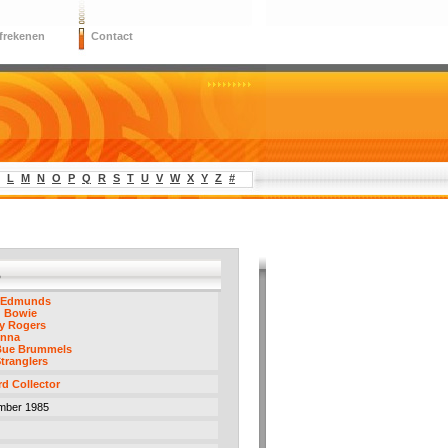
frekenen
Contact
L
M
N
O
P
Q
R
S
T
U
V
W
X
Y
Z
#
5
 Edmunds
d Bowie
y Rogers
nna
Bue Brummels
tranglers
d Collector
mber 1985