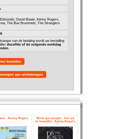
s
Edmunds, David Bowie, Kenny Rogers,
na, The Bue Brummels, The Stranglers
95
tvangst van de betaling wordt uw bestelling
liter
dezelfde of de volgende werkdag
onden
.
rect bestellen
evoegen aan winkelwagen
tion - Kenny Rogers
We've got tonight - You are
so beautiful - Kenny Rogers,
Sheena Easton