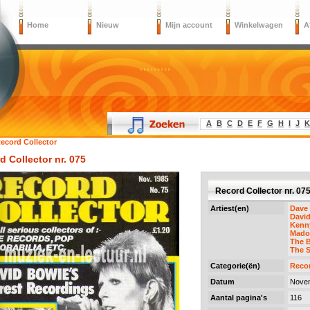
Home
Nieuw
Mijn account
Winkelwagen
A
A
B
C
D
E
F
G
H
I
J
K
ecord Collector
d Collector nr. 075
Record Collector nr. 07
Artiest(en)
Dave
Davi
Kenn
Mado
The 
The S
Categorie(ën)
Recor
Datum
Nove
Aantal pagina's
116