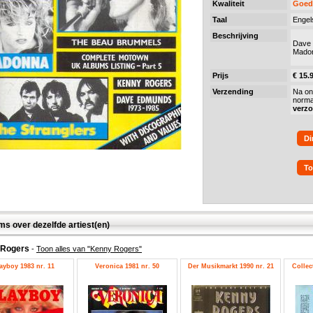
Kwaliteit
Goed
Taal
Engel
Beschrijving
Dave 
Madon
Prijs
€ 15.
Verzending
Na on
norma
verz
Di
To
ms over dezelfde artiest(en)
 Rogers
-
Toon alles van "Kenny Rogers"
ayboy 1983 nr. 11
Veronica 1981 nr. 50
Der Musikmarkt 1990 nr. 21
Collec