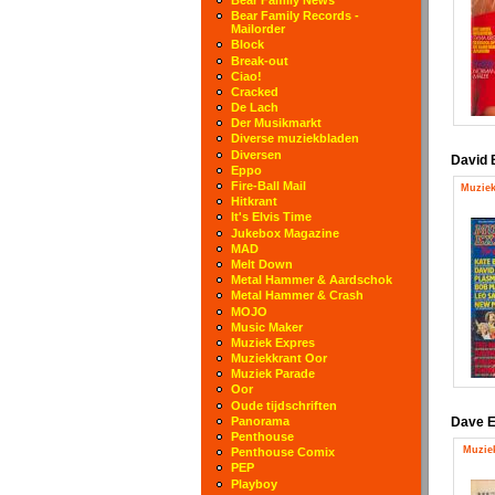
Bear Family Records -
Mailorder
Block
Break-out
Ciao!
Cracked
De Lach
Der Musikmarkt
Diverse muziekbladen
Diversen
David
Eppo
Fire-Ball Mail
Muziek
Hitkrant
It's Elvis Time
Jukebox Magazine
MAD
Melt Down
Metal Hammer & Aardschok
Metal Hammer & Crash
MOJO
Music Maker
Muziek Expres
Muziekkrant Oor
Muziek Parade
Oor
Oude tijdschriften
Dave 
Panorama
Penthouse
Muziek
Penthouse Comix
PEP
Playboy