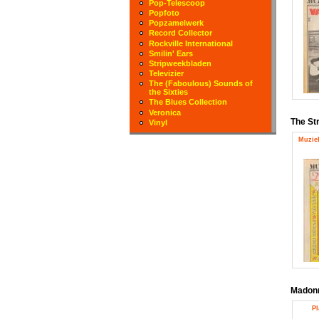
Pop-Telescoop
Popfoto
Popzamelwerk
Record Collector
Rockville International
Smilin' Ears
Stripweekbladen
Televizier
The (Faboulous) Sounds of
the Sixties
The Blues Collection
Veronica
The St
Vinyl
Muziek
Madon
Pl