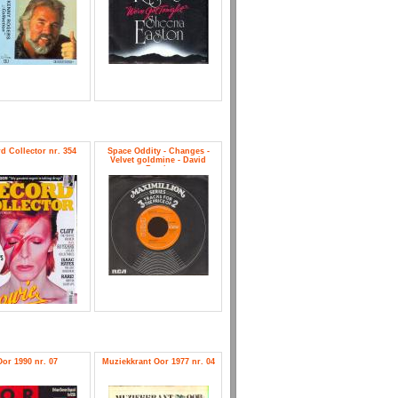
d Collector nr. 354
Space Oddity - Changes -
Velvet goldmine - David
Bowie
Oor 1990 nr. 07
Muziekkrant Oor 1977 nr. 04