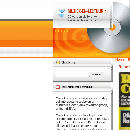
Home
»
R
Zoeken
Recor
Muziek en Lectuur
Muziek-en-Lectuur.nl is een webshop
vol interessante artikelen en
publicaties over jouw favoriete groep,
artiest of BN'er.
Muziek-en-Lectuur biedt gelezen
tijdschriften, TV-gidsen en strips, maar
ook LP's en CD's aan. De artikelen
zijn tweedehands en over het
algemeen in een zeer goede conditie.