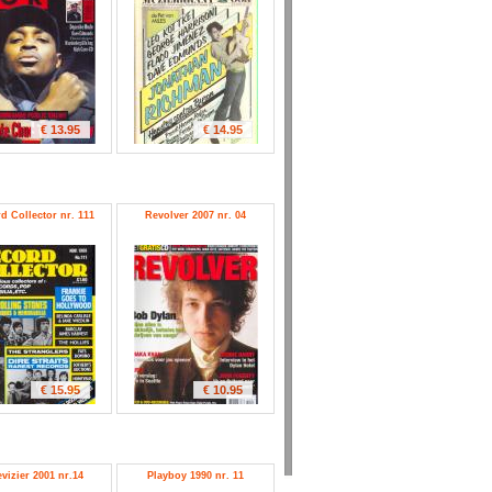
€ 13.95
€ 14.95
d Collector nr. 111
Revolver 2007 nr. 04
€ 15.95
€ 10.95
evizier 2001 nr.14
Playboy 1990 nr. 11