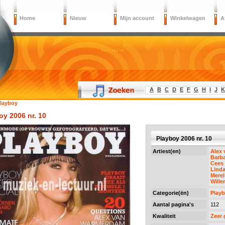
Home
Nieuw
Mijn account
Winkelwagen
A
A
B
C
D
E
F
G
H
I
J
K
layboy
oy 2006 nr. 10
Playboy 2006 nr. 10
Artiest(en)
Alex
Barba
Cees
Linda
Merel
Wille
Categorie(ën)
Play
Aantal pagina's
112
Kwaliteit
Zeer