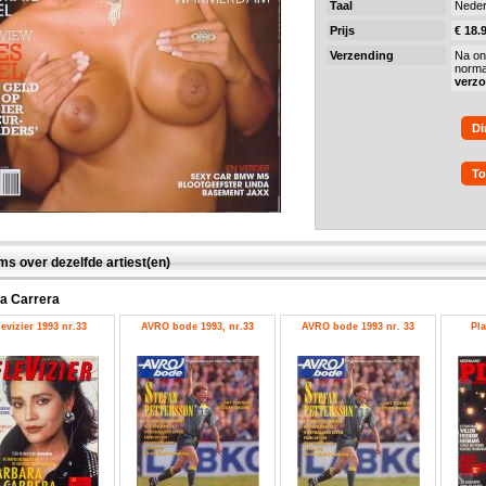
Taal
Neder
Prijs
€ 18.
Verzending
Na on
norma
verz
Di
To
ms over dezelfde artiest(en)
a Carrera
levizier 1993 nr.33
AVRO bode 1993, nr.33
AVRO bode 1993 nr. 33
Pla