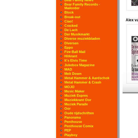
Bear Family Records -
Mailorder
Block
Break-out
Alex 
Ciao!
Cracked
De Lach
Der Musikmarkt
Diverse muziekbladen
Diversen
Eppo
Fire-Ball Mail
Hitkrant
It's Elvis Time
Jukebox Magazine
MAD
Melt Down
Metal Hammer & Aardschok
Metal Hammer & Crash
MOJO
Music Maker
Muziek Expres
Muziekkrant Oor
Muziek Parade
Oor
Oude tijdschriften
Panorama
Penthouse
Penthouse Comix
PEP
Playboy