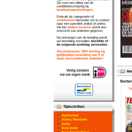
Zie voor een uitleg van de
conditiebeschrijving bij
kwaliteitsaanduidingen
.
Gebruik de categorieën of
zoekfunctie
hieronder om te zoeken
naar een specifiek artikel of artiest.
Via het
alfabet bovenin
wordt een
overzicht van artiesten gegeven.
Na ontvangst van de betaling wordt
uw bestelling normaliter
dezelfde of
de volgende werkdag verzonden
.
Afscheidsactie: 50% korting bij
gelijktijdige bestelling van 5 of
meer (verschillende) artikelen!
Ite
Barbar
Te
Tijdschriften
Aardschok
Aloha / Revolver
Anita
Avro bode
Bear Family News