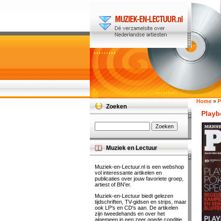
Home
»
P
Zoeken
Playb
Muziek en Lectuur
Muziek-en-Lectuur.nl is een webshop
vol interessante artikelen en
publicaties over jouw favoriete groep,
artiest of BN'er.
Muziek-en-Lectuur biedt gelezen
tijdschriften, TV-gidsen en strips, maar
ook LP's en CD's aan. De artikelen
zijn tweedehands en over het
algemeen in een zeer goede conditie.