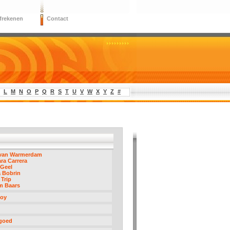
frekenen
Contact
L
M
N
O
P
Q
R
S
T
U
V
W
X
Y
Z
#
 van Warmerdam
ra Carrera
 Geel
 Bobrin
 Trip
m Baars
boy
 goed