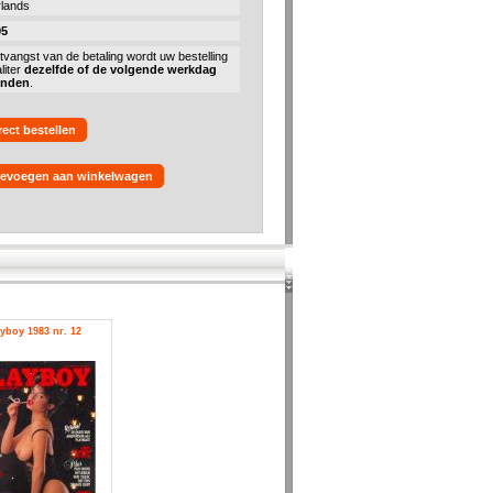
lands
95
tvangst van de betaling wordt uw bestelling
liter
dezelfde of de volgende werkdag
onden
.
rect bestellen
evoegen aan winkelwagen
yboy 1983 nr. 12