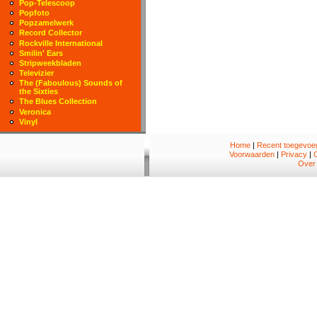
Pop-Telescoop
Popfoto
Popzamelwerk
Record Collector
Rockville International
Smilin' Ears
Stripweekbladen
Televizier
The (Faboulous) Sounds of
the Sixties
The Blues Collection
Veronica
Vinyl
Home
|
Recent toegevoeg
Voorwaarden
|
Privacy
|
Over