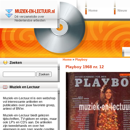
Home
Nieuw
Home
»
Playboy
Zoeken
Playboy 1968 nr. 12
Muziek en Lectuur
Muziek-en-Lectuur.nl is een webshop
vol interessante artikelen en
publicaties over jouw favoriete groep,
artiest of BN'er.
Muziek-en-Lectuur biedt gelezen
tijdschriften, TV-gidsen en strips, maar
ook LP's en CD's aan. De artikelen
zijn tweedehands en over het
algemeen in een zeer goede conditie.