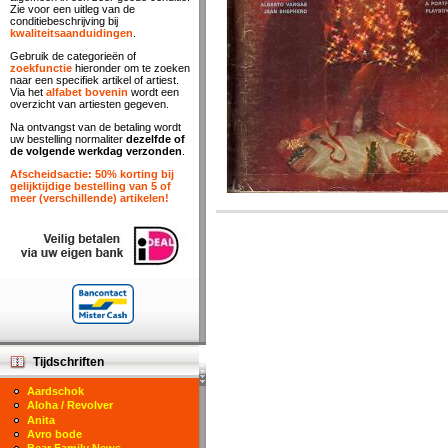
Zie voor een uitleg van de
conditiebeschrijving bij
kwaliteitsaanduidingen
.
Gebruik de categorieën of
zoekfunctie
hieronder om te zoeken
naar een specifiek artikel of artiest.
Via het
alfabet bovenin
wordt een
overzicht van artiesten gegeven.
Na ontvangst van de betaling wordt
uw bestelling normaliter
dezelfde of
de volgende werkdag verzonden
.
Afscheidsactie: 50% korting bij
gelijktijdige bestelling van 5 of
meer (verschillende) artikelen!
Tijdschriften
Aardschok
Aloha / Revolver
Anita
Avro bode
Bear Family News