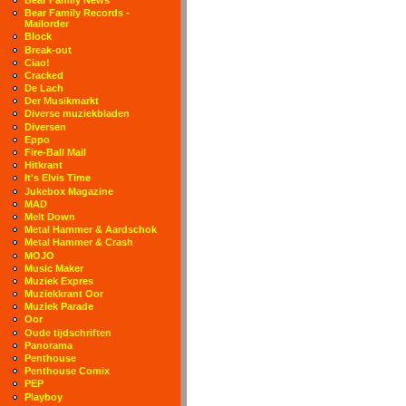
Bear Family Records -
Mailorder
Block
Break-out
Ciao!
Cracked
De Lach
Der Musikmarkt
Diverse muziekbladen
Diversen
Eppo
Fire-Ball Mail
Hitkrant
It's Elvis Time
Jukebox Magazine
MAD
Melt Down
Metal Hammer & Aardschok
Metal Hammer & Crash
MOJO
Music Maker
Muziek Expres
Muziekkrant Oor
Muziek Parade
Oor
Oude tijdschriften
Panorama
Penthouse
Penthouse Comix
PEP
Playboy