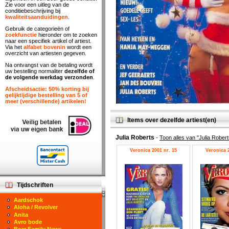
Zie voor een uitleg van de
conditiebeschrijving bij
kwaliteitsaanduidingen
.
Gebruik de categorieën of
zoekfunctie
hieronder om te zoeken
naar een specifiek artikel of artiest.
Via het
alfabet bovenin
wordt een
overzicht van artiesten gegeven.
Na ontvangst van de betaling wordt
uw bestelling normaliter
dezelfde of
de volgende werkdag verzonden
.
Afscheidsactie: 50% korting bij
gelijktijdige bestelling van 5 of
meer (verschillende) artikelen!
Items over dezelfde artiest(en)
Julia Roberts
-
Toon alles van "Julia Robert
Veronica 2001 nr. 15
Veronica 2
Tijdschriften
Aardschok
Aloha / Revolver
Anita
Avro bode
Bear Family News