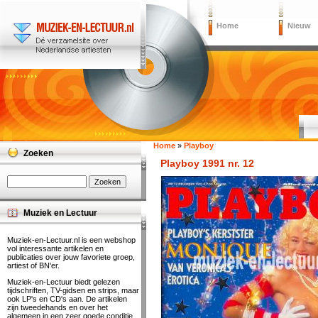
Home
Nieuw
Home
»
Playboy
Zoeken
Playboy 1991 nr. 12
Muziek en Lectuur
Muziek-en-Lectuur.nl is een webshop
vol interessante artikelen en
publicaties over jouw favoriete groep,
artiest of BN'er.
Muziek-en-Lectuur biedt gelezen
tijdschriften, TV-gidsen en strips, maar
ook LP's en CD's aan. De artikelen
zijn tweedehands en over het
algemeen in een zeer goede conditie.