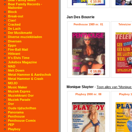
€ 10.95
Bear Family Records -
Mailorder
Block
Break-out
Jan Des Bouvrie
Ciao!
Cracked
Penthouse 1989 nr. 01
Televizier
De Lach
Der Musikmarkt
Diverse muziekbladen
Diversen
Eppo
Fire-Ball Mail
Hitkrant
It's Elvis Time
Jukebox Magazine
MAD
Melt Down
€ 18.95
Metal Hammer & Aardschok
Metal Hammer & Crash
MOJO
Monique Sluyter
-
Toon alles van "Monique 
Music Maker
Muziek Expres
Playboy 2000 nr. 08
Playboy 1
Muziekkrant Oor
Muziek Parade
Oor
Oude tijdschriften
Panorama
Penthouse
Penthouse Comix
PEP
Playboy