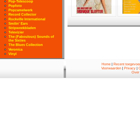
Pop-Telescoop
Popfoto
Popzamelwerk
Record Collector
Rockville International
Smilin' Ears
Stripweekbladen
Televizier
The (Faboulous) Sounds of
the Sixties
The Blues Collection
Veronica
Vinyl
Home
|
Recent toegevoeg
Voorwaarden
|
Privacy
|
Over