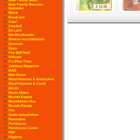
Bear Family Records -
€ 15.95
Mailorder
Block
Break-out
Ciao!
Cracked
De Lach
Der Musikmarkt
Diverse muziekbladen
Diversen
Eppo
Fire-Ball Mail
Hitkrant
It's Elvis Time
Jukebox Magazine
MAD
Melt Down
Metal Hammer & Aardschok
Metal Hammer & Crash
MOJO
Music Maker
Muziek Expres
Muziekkrant Oor
Muziek Parade
Oor
Oude tijdschriften
Panorama
Penthouse
Penthouse Comix
PEP
Playboy