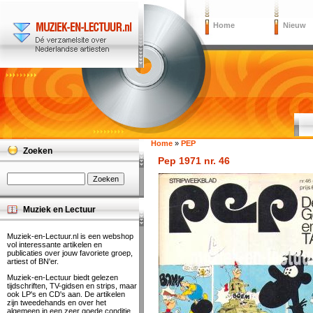
Home
Nieuw
Home
»
PEP
Zoeken
Pep 1971 nr. 46
Muziek en Lectuur
Muziek-en-Lectuur.nl is een webshop
vol interessante artikelen en
publicaties over jouw favoriete groep,
artiest of BN'er.
Muziek-en-Lectuur biedt gelezen
tijdschriften, TV-gidsen en strips, maar
ook LP's en CD's aan. De artikelen
zijn tweedehands en over het
algemeen in een zeer goede conditie.