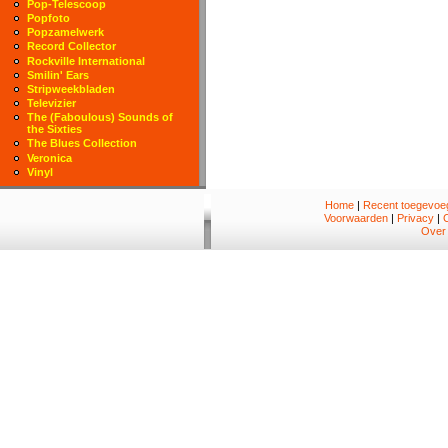
Pop-Telescoop
Popfoto
Popzamelwerk
Record Collector
Rockville International
Smilin' Ears
Stripweekbladen
Televizier
The (Faboulous) Sounds of
the Sixties
The Blues Collection
Veronica
Vinyl
Home
|
Recent toegevoeg
Voorwaarden
|
Privacy
|
Over