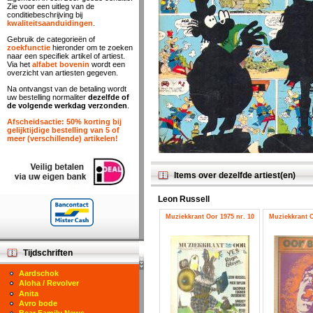
Zie voor een uitleg van de
conditiebeschrijving bij
kwaliteitsaanduidingen
.
Gebruik de categorieën of
zoekfunctie
hieronder om te zoeken
naar een specifiek artikel of artiest.
Via het
alfabet bovenin
wordt een
overzicht van artiesten gegeven.
Na ontvangst van de betaling wordt
uw bestelling normaliter
dezelfde of
de volgende werkdag verzonden
.
Afscheidsactie: 50% korting bij
gelijktijdige bestelling van 5 of
meer (verschillende) artikelen!
Items over dezelfde artiest(en)
Leon Russell
Muziekkrant Oor 1975 nr. 10
Muziekkrant O
Tijdschriften
Aardschok
Aloha / Revolver
Anita
Avro bode
Bear Family News