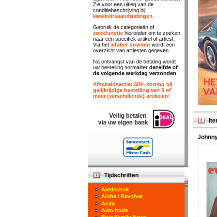
Zie voor een uitleg van de
conditiebeschrijving bij
kwaliteitsaanduidingen
.
Gebruik de categorieën of
zoekfunctie
hieronder om te zoeken
naar een specifiek artikel of artiest.
Via het
alfabet bovenin
wordt een
overzicht van artiesten gegeven.
Na ontvangst van de betaling wordt
uw bestelling normaliter
dezelfde of
de volgende werkdag verzonden
.
Afscheidsactie: 50% korting bij
gelijktijdige bestelling van 5 of
meer (verschillende) artikelen!
Ite
Johnny
Tijdschriften
Aardschok
Aloha / Revolver
Anita
Avro bode
Bear Family News