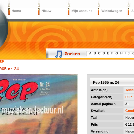
Home
Nieuw
Mijn account
Winkelwagen
A
A
B
C
D
E
F
G
H
I
J
K
EP
965 nr. 24
Pep 1965 nr. 24
Artiest(en)
John
Categorie(ën)
PEP
Aantal pagina's
31
Kwaliteit
Goed
Taal
Neder
Prijs
€ 12.
Verzending
Na on