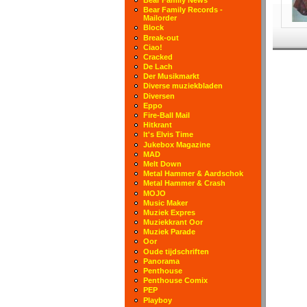
Bear Family Records -
Mailorder
Block
Break-out
Ciao!
Cracked
De Lach
Der Musikmarkt
Diverse muziekbladen
Diversen
Eppo
Fire-Ball Mail
Hitkrant
It's Elvis Time
Jukebox Magazine
MAD
Melt Down
Metal Hammer & Aardschok
Metal Hammer & Crash
MOJO
Music Maker
Muziek Expres
Muziekkrant Oor
Muziek Parade
Oor
Oude tijdschriften
Panorama
Penthouse
Penthouse Comix
PEP
Playboy