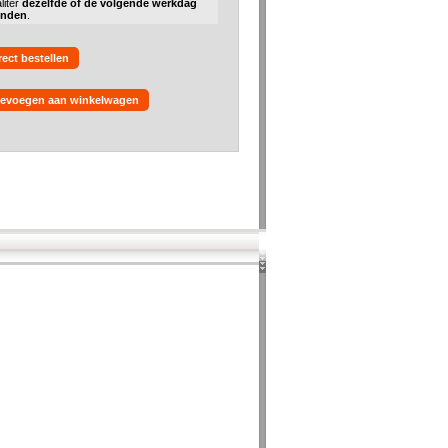
liter
dezelfde of de volgende werkdag
onden
.
rect bestellen
evoegen aan winkelwagen