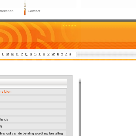
frekenen
Contact
L
M
N
O
P
Q
R
S
T
U
V
W
X
Y
Z
#
ny Lion
lands
95
tvangst van de betaling wordt uw bestelling