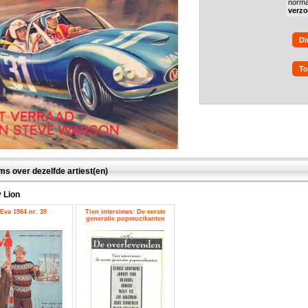
norma
verz
Di
To
ms over dezelfde artiest(en)
 Lion
Eva 1964 nr. 39
Tien interviews: De eerste
generatie popmuzikanten