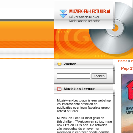
Home
»
P
Zoeken
Pep 1
Muziek en Lectuur
Muziek-en-Lectuur.nl is een webshop
vol interessante artikelen en
publicaties over jouw favoriete groep,
artiest of BN'er.
Muziek-en-Lectuur biedt gelezen
tijdschriften, TV-gidsen en strips, maar
ook LP's en CD's aan. De artikelen
zijn tweedehands en over het
algemeen in een zeer goede conditie.