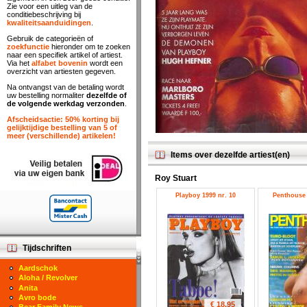
Zie voor een uitleg van de
conditiebeschrijving bij
kwaliteitsaanduidingen
.
Gebruik de categorieën of
zoekfunctie
hieronder om te zoeken
naar een specifiek artikel of artiest.
Via het
alfabet bovenin
wordt een
overzicht van artiesten gegeven.
Na ontvangst van de betaling wordt
uw bestelling normaliter
dezelfde of
de volgende werkdag verzonden
.
Afscheidsactie: 50% korting bij
gelijktijdige bestelling van 5 of
meer (verschillende) artikelen!
Items over dezelfde artiest(en)
Roy Stuart
Playboy 1999 nr. 10
Penthouse 
Tijdschriften
Aardschok
Aloha / Revolver
Anita
Avro bode
€ 18.95
Bear Family News