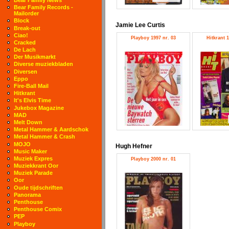
Bear Family Records -
Mailorder
Block
Jamie Lee Curtis
Break-out
Ciao!
Playboy 1997 nr. 03
Hitkrant 1
Cracked
De Lach
Der Musikmarkt
Diverse muziekbladen
Diversen
Eppo
Fire-Ball Mail
Hitkrant
It's Elvis Time
Jukebox Magazine
MAD
Melt Down
Metal Hammer & Aardschok
Metal Hammer & Crash
MOJO
Hugh Hefner
Music Maker
Muziek Expres
Playboy 2000 nr. 01
Muziekkrant Oor
Muziek Parade
Oor
Oude tijdschriften
Panorama
Penthouse
Penthouse Comix
PEP
Playboy