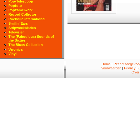
Pop-Telescoop
Popfoto
Popzamelwerk
Record Collector
Rockville International
Smilin' Ears
Stripweekbladen
Televizier
The (Faboulous) Sounds of
the Sixties
The Blues Collection
Veronica
Vinyl
Home
|
Recent toegevoeg
Voorwaarden
|
Privacy
|
Over