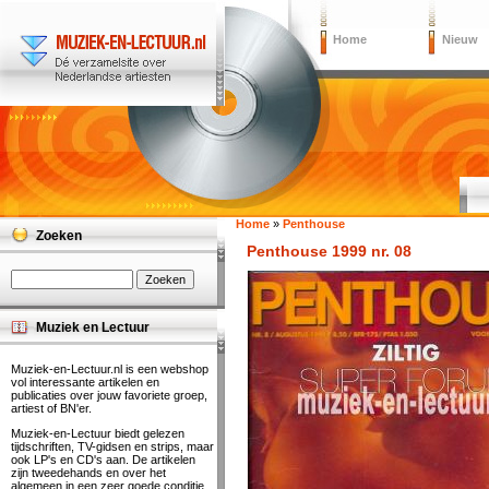
Home
Nieuw
Home
»
Penthouse
Zoeken
Penthouse 1999 nr. 08
Muziek en Lectuur
Muziek-en-Lectuur.nl is een webshop
vol interessante artikelen en
publicaties over jouw favoriete groep,
artiest of BN'er.
Muziek-en-Lectuur biedt gelezen
tijdschriften, TV-gidsen en strips, maar
ook LP's en CD's aan. De artikelen
zijn tweedehands en over het
algemeen in een zeer goede conditie.