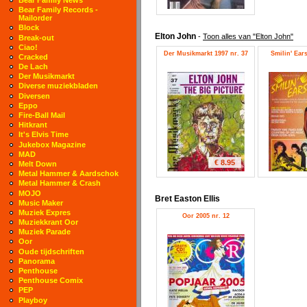
Bear Family Records -
Mailorder
Block
Elton John
-
Toon alles van "Elton John"
Break-out
Ciao!
Der Musikmarkt 1997 nr. 37
Smilin' Ears
Cracked
De Lach
Der Musikmarkt
Diverse muziekbladen
Diversen
Eppo
Fire-Ball Mail
Hitkrant
It's Elvis Time
Jukebox Magazine
MAD
€ 8.95
Melt Down
Metal Hammer & Aardschok
Metal Hammer & Crash
MOJO
Bret Easton Ellis
Music Maker
Muziek Expres
Oor 2005 nr. 12
Muziekkrant Oor
Muziek Parade
Oor
Oude tijdschriften
Panorama
Penthouse
Penthouse Comix
PEP
Playboy