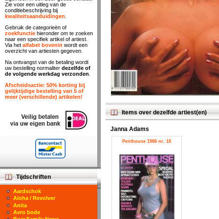
Zie voor een uitleg van de
conditiebeschrijving bij
kwaliteitsaanduidingen
.
Gebruik de categorieën of
zoekfunctie
hieronder om te zoeken
naar een specifiek artikel of artiest.
Via het
alfabet bovenin
wordt een
overzicht van artiesten gegeven.
Na ontvangst van de betaling wordt
uw bestelling normaliter
dezelfde of
de volgende werkdag verzonden
.
Afscheidsactie: 50% korting bij
gelijktijdige bestelling van 5 of
meer (verschillende) artikelen!
Items over dezelfde artiest(en)
Janna Adams
Penthouse 1986 nr. 10
Tijdschriften
Aardschok
Aloha / Revolver
Anita
Avro bode
Bear Family News