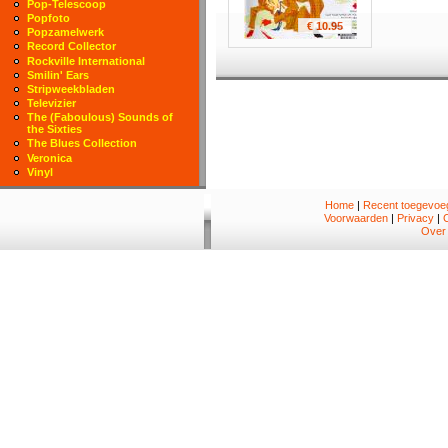
Pop-Telescoop
Popfoto
€ 10.95
Popzamelwerk
Record Collector
Rockville International
Smilin' Ears
Stripweekbladen
Televizier
The (Faboulous) Sounds of
the Sixties
The Blues Collection
Veronica
Vinyl
Home
|
Recent toegevoeg
Voorwaarden
|
Privacy
|
Over