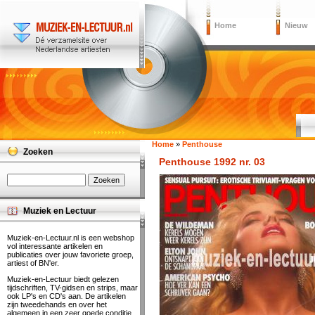
Home
Nieuw
Home
»
Penthouse
Zoeken
Penthouse 1992 nr. 03
Muziek en Lectuur
Muziek-en-Lectuur.nl is een webshop
vol interessante artikelen en
publicaties over jouw favoriete groep,
artiest of BN'er.
Muziek-en-Lectuur biedt gelezen
tijdschriften, TV-gidsen en strips, maar
ook LP's en CD's aan. De artikelen
zijn tweedehands en over het
algemeen in een zeer goede conditie.