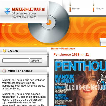
Home
Nieuw
Home
»
Penthouse
Zoeken
Penthouse 1989 nr. 11
Muziek en Lectuur
Muziek-en-Lectuur.nl is een webshop
vol interessante artikelen en
publicaties over jouw favoriete groep,
artiest of BN'er.
Muziek-en-Lectuur biedt gelezen
tijdschriften, TV-gidsen en strips, maar
ook LP's en CD's aan. De artikelen
zijn tweedehands en over het
algemeen in een zeer goede conditie.