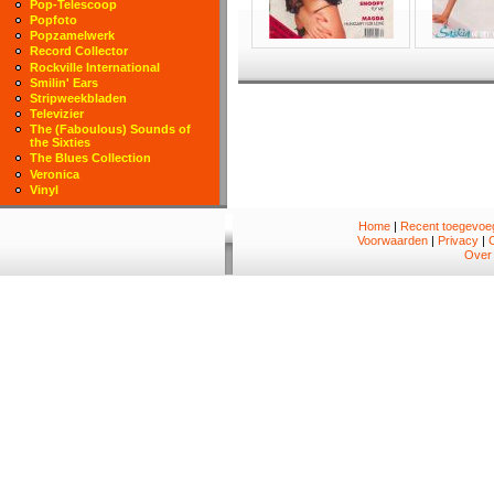
Pop-Telescoop
Popfoto
Popzamelwerk
Record Collector
Rockville International
Smilin' Ears
Stripweekbladen
Televizier
The (Faboulous) Sounds of
the Sixties
The Blues Collection
Veronica
Vinyl
Home
|
Recent toegevoeg
Voorwaarden
|
Privacy
|
Over