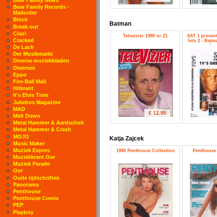
Bear Family Records -
Mailorder
Block
Batman
Break-out
Ciao!
Televizier 1990 nr.21
SAT 1 presents
Cracked
hits 2 - Batm
Star
De Lach
Der Musikmarkt
Diverse muziekbladen
Diversen
Eppo
Fire-Ball Mail
Hitkrant
It's Elvis Time
Jukebox Magazine
MAD
€ 12.95
Melt Down
Metal Hammer & Aardschok
Metal Hammer & Crash
MOJO
Katja Zajcek
Music Maker
Muziek Expres
1990 Penthouse Collection
Penthouse 
Muziekkrant Oor
Muziek Parade
Oor
Oude tijdschriften
Panorama
Penthouse
Penthouse Comix
PEP
Playboy