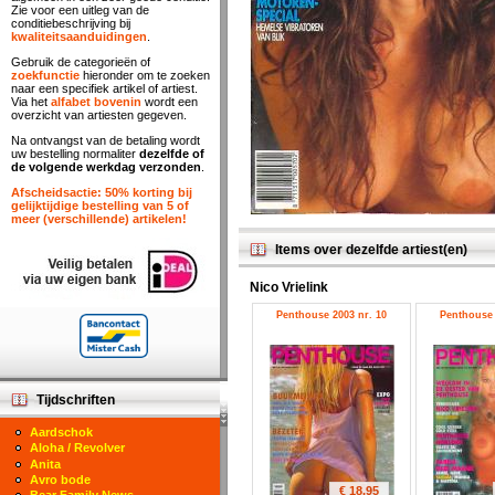
Zie voor een uitleg van de
conditiebeschrijving bij
kwaliteitsaanduidingen
.
Gebruik de categorieën of
zoekfunctie
hieronder om te zoeken
naar een specifiek artikel of artiest.
Via het
alfabet bovenin
wordt een
overzicht van artiesten gegeven.
Na ontvangst van de betaling wordt
uw bestelling normaliter
dezelfde of
de volgende werkdag verzonden
.
Afscheidsactie: 50% korting bij
gelijktijdige bestelling van 5 of
meer (verschillende) artikelen!
Items over dezelfde artiest(en)
Nico Vrielink
Penthouse 2003 nr. 10
Penthouse 
Tijdschriften
Aardschok
Aloha / Revolver
Anita
Avro bode
€ 18.95
Bear Family News