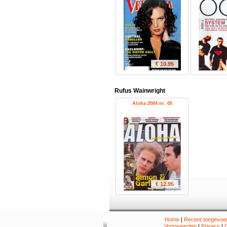
€ 10.95
Rufus Wainwright
Aloha 2004 nr. 05
€ 12.95
Home
|
Recent toegevoeg
Voorwaarden
|
Privacy
|