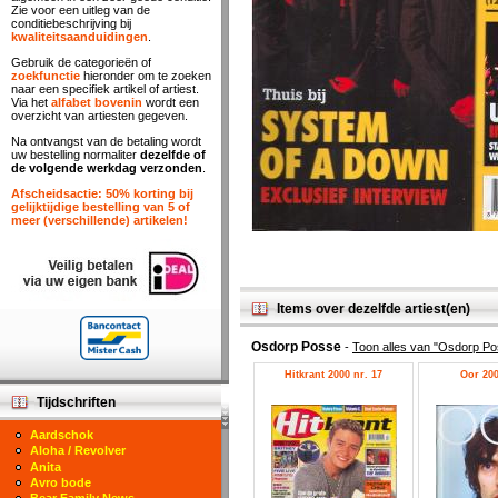
Zie voor een uitleg van de
conditiebeschrijving bij
kwaliteitsaanduidingen
.
Gebruik de categorieën of
zoekfunctie
hieronder om te zoeken
naar een specifiek artikel of artiest.
Via het
alfabet bovenin
wordt een
overzicht van artiesten gegeven.
Na ontvangst van de betaling wordt
uw bestelling normaliter
dezelfde of
de volgende werkdag verzonden
.
Afscheidsactie: 50% korting bij
gelijktijdige bestelling van 5 of
meer (verschillende) artikelen!
Items over dezelfde artiest(en)
Osdorp Posse
-
Toon alles van "Osdorp P
Hitkrant 2000 nr. 17
Oor 200
Tijdschriften
Aardschok
Aloha / Revolver
Anita
Avro bode
Bear Family News