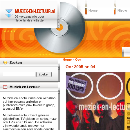
Home
Nieuw
Home
»
Oor
Zoeken
Oor 2005 nr. 04
Muziek en Lectuur
Muziek-en-Lectuur.nl is een webshop
vol interessante artikelen en
publicaties over jouw favoriete groep,
artiest of BN'er.
Muziek-en-Lectuur biedt gelezen
tijdschriften, TV-gidsen en strips, maar
ook LP's en CD's aan. De artikelen
zijn tweedehands en over het
algemeen in een zeer goede conditie.