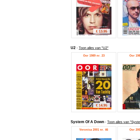
€ 13.95
U2
-
Toon alles van "U2"
Oor 1989 nr. 23
Oor 198
€ 14.95
System Of A Down
-
Toon alles van "Syst
Veronica 2001 nr. 46
Oor 200