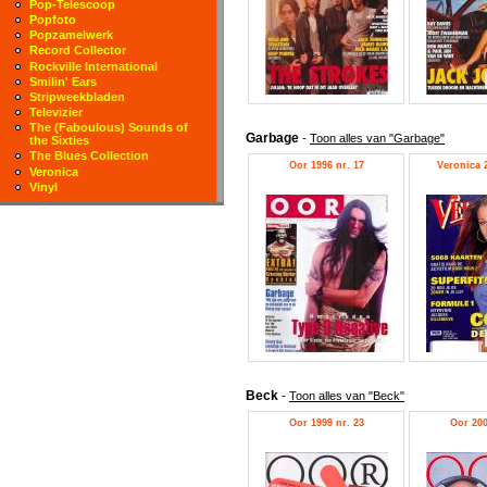
Pop-Telescoop
Popfoto
Popzamelwerk
Record Collector
Rockville International
Smilin' Ears
Stripweekbladen
Televizier
The (Faboulous) Sounds of
Garbage
-
Toon alles van "Garbage"
the Sixties
The Blues Collection
Oor 1996 nr. 17
Veronica 2
Veronica
Vinyl
Beck
-
Toon alles van "Beck"
Oor 1999 nr. 23
Oor 200