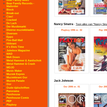
Bear Family Records -
Mailorder
Block
€ 14.95
Break-out
Ciao!
Cracked
De Lach
Nancy Sinatra
-
Toon alles van "Nancy Sina
Der Musikmarkt
Diverse muziekbladen
Playboy 1996 nr. 02
Pep 196
Diversen
Eppo
Fire-Ball Mail
Hitkrant
It's Elvis Time
Jukebox Magazine
MAD
Melt Down
Metal Hammer & Aardschok
Metal Hammer & Crash
MOJO
€ 18.95
Music Maker
Muziek Expres
Muziekkrant Oor
Jack Johnson
Muziek Parade
Oor
Oor 2006 nr. 01
Oor 200
Oude tijdschriften
Panorama
Penthouse
Penthouse Comix
PEP
Playboy