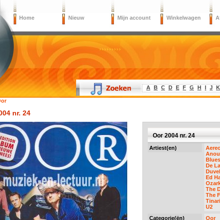
Home
Nieuw
Mijn account
Winkelwagen
A
A
B
C
D
E
F
G
H
I
J
K
or
004 nr. 24
Oor 2004 nr. 24
Artiest(en)
Aere
Anou
Blues
De La
Duve
Ed Ha
Ozar
The 
The 
Tinar
U2
Categorie(ën)
Oor