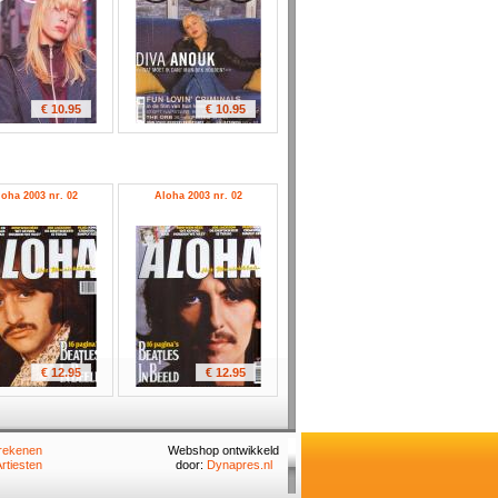
€ 10.95
€ 10.95
oha 2003 nr. 02
Aloha 2003 nr. 02
€ 12.95
€ 12.95
rekenen
Webshop ontwikkeld
rtiesten
door:
Dynapres.nl