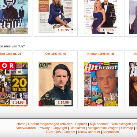
€ 10.95
€ 10.95
on alles van "U2"
Oor 1989 nr. 23
Oor 1987 nr. 06
Hitkrant 1998 nr. 49
Al
€ 14.95
€ 14.95
Home
|
Recent toegevoegde artikelen
|
Populair
|
Mijn account
|
Winkelwagen
|
Af
Voorwaarden
|
Privacy
|
Copyright
|
Disclaimer
|
Veelgestelde Vragen
|
Sitemap
|
A
Over Ons
|
Contact
|
Nieuw account
|
Aanmelden