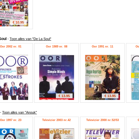
€ 10.95
Soul
-
Toon alles van "De La Soul"
Oor 2002 nr. 01
Oor 1989 nr. 08
Oor 1991 nr. 11
Oo
€ 13.95
€ 13.95
-
Toon alles van "Anouk"
Oor 1997 nr. 23
Televizier 2003 nr.42
Televizier 2000 nr.52/53