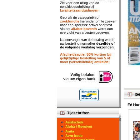
Zie voor een uitleg van de
conditiebeschrijving bij
kwaliteitsaanduidingen
.
Gebruik de categorieën of
zoekfunctie
hieronder om te zoeken
naar een specifiek artikel of artiest.
Via het
alfabet bovenin
wordt een
overzicht van artiesten gegeven.
Na ontvangst van de betaling wordt
uw bestelling normaliter
dezelfde of
de volgende werkdag verzonden
.
Afscheidsactie: 50% korting bij
gelijktijdige bestelling van 5 of
meer (verschillende) artikelen!
Ite
Ed Har
Tijdschriften
Aardschok
Aloha / Revolver
Anita
Avro bode
Bear Family News