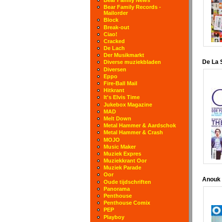
Bear Family Records -
Mailorder
Block
Break-out
Ciao!
Cracked
De Lach
Der Musikmarkt
De La 
Diverse muziekbladen
Diversen
Eppo
Fire-Ball Mail
Hitkrant
It's Elvis Time
Jukebox Magazine
MAD
Melt Down
Metal Hammer & Aardschok
Metal Hammer & Crash
MOJO
Music Maker
Muziek Expres
Muziekkrant Oor
Muziek Parade
Oor
Anouk
Oude tijdschriften
Panorama
Penthouse
Penthouse Comix
PEP
Playboy