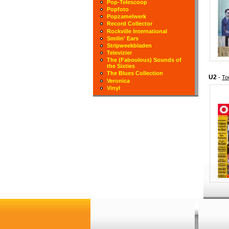
Pop-Telescoop
Popfoto
Popzamelwerk
Record Collector
Rockville International
Smilin' Ears
Stripweekbladen
Televizier
The (Faboulous) Sounds of
the Sixties
The Blues Collection
U2
-
To
Veronica
Vinyl