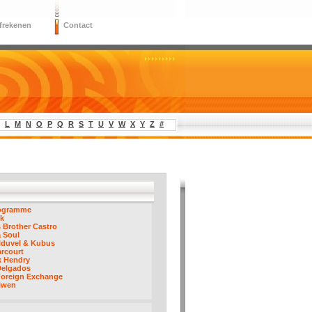
frekenen
Contact
L
M
N
O
P
Q
R
S
T
U
V
W
X
Y
Z
#
ogramme
k
 Brother Castro
 Soul
lduvel & Kubus
rcourt
k Hendry
Delgados
Foreign Exchange
iwen