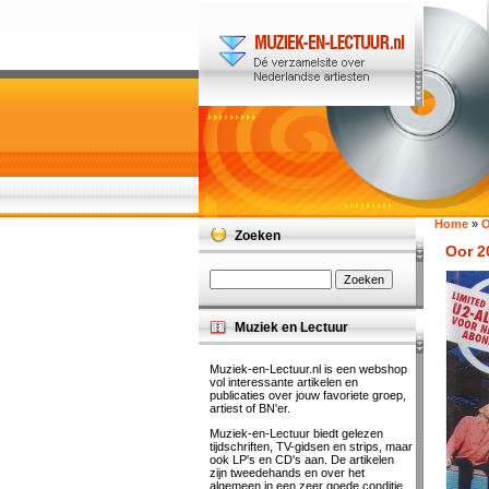
Home
»
O
Zoeken
Oor 2
Muziek en Lectuur
Muziek-en-Lectuur.nl is een webshop
vol interessante artikelen en
publicaties over jouw favoriete groep,
artiest of BN'er.
Muziek-en-Lectuur biedt gelezen
tijdschriften, TV-gidsen en strips, maar
ook LP's en CD's aan. De artikelen
zijn tweedehands en over het
algemeen in een zeer goede conditie.