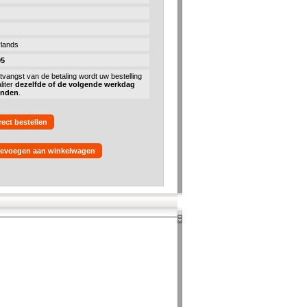
lands
95
tvangst van de betaling wordt uw bestelling
liter
dezelfde of de volgende werkdag
onden
.
rect bestellen
evoegen aan winkelwagen