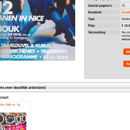
Aantal pagina's
72
Kwaliteit
Goed
Taal
Neder
Prijs
€ 10.
Verzending
Na on
norma
verz
Di
To
ms over dezelfde artiest(en)
court
Oor 2001 nr. 24