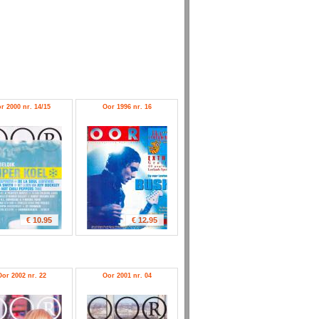
r 2000 nr. 14/15
Oor 1996 nr. 16
€ 10.95
€ 12.95
Oor 2002 nr. 22
Oor 2001 nr. 04