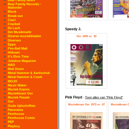
Bear Family Records -
Mailorder
Block
Break-out
Ciao!
Cracked
De Lach
Speedy J.
Der Musikmarkt
Diverse muziekbladen
Oor 1993 nr. 20
Diversen
Eppo
Fire-Ball Mail
Hitkrant
It's Elvis Time
Jukebox Magazine
MAD
Melt Down
Metal Hammer & Aardschok
Metal Hammer & Crash
MOJO
€ 12.95
Music Maker
Muziek Expres
Muziekkrant Oor
Pink Floyd
-
Toon alles van "Pink Floyd"
Muziek Parade
Oor
Muziekkrant Oor 1973 nr. 07
Muziekkrant O
Oude tijdschriften
Panorama
Penthouse
Penthouse Comix
PEP
Playboy