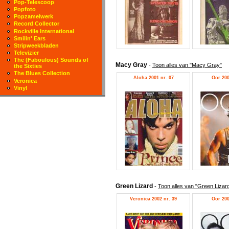
Pop-Telescoop
Popfoto
Popzamelwerk
Record Collector
Rockville International
Smilin' Ears
Stripweekbladen
Televizier
The (Faboulous) Sounds of
Macy Gray
-
Toon alles van "Macy Gray"
the Sixties
The Blues Collection
Aloha 2001 nr. 07
Oor 200
Veronica
Vinyl
Green Lizard
-
Toon alles van "Green Lizar
Veronica 2002 nr. 39
Oor 200