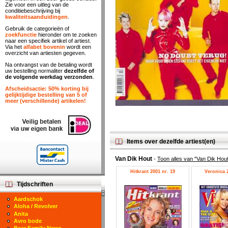
Zie voor een uitleg van de
conditiebeschrijving bij
kwaliteitsaanduidingen
.
Gebruik de categorieën of
zoekfunctie
hieronder om te zoeken
naar een specifiek artikel of artiest.
Via het
alfabet bovenin
wordt een
overzicht van artiesten gegeven.
Na ontvangst van de betaling wordt
uw bestelling normaliter
dezelfde of
de volgende werkdag verzonden
.
Afscheidsactie: 50% korting bij
gelijktijdige bestelling van 5 of
meer (verschillende) artikelen!
Items over dezelfde artiest(en)
Van Dik Hout
-
Toon alles van "Van Dik Hou
Hitkrant 2001 nr. 19
Veronica 2
Tijdschriften
Aardschok
Aloha / Revolver
Anita
Avro bode
Bear Family News