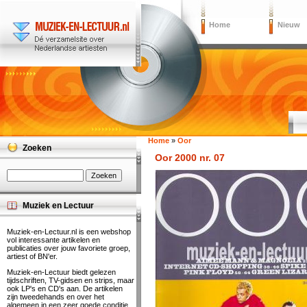
Home
Nieuw
Home
»
Oor
Zoeken
Oor 2000 nr. 07
Muziek en Lectuur
Muziek-en-Lectuur.nl is een webshop
vol interessante artikelen en
publicaties over jouw favoriete groep,
artiest of BN'er.
Muziek-en-Lectuur biedt gelezen
tijdschriften, TV-gidsen en strips, maar
ook LP's en CD's aan. De artikelen
zijn tweedehands en over het
algemeen in een zeer goede conditie.