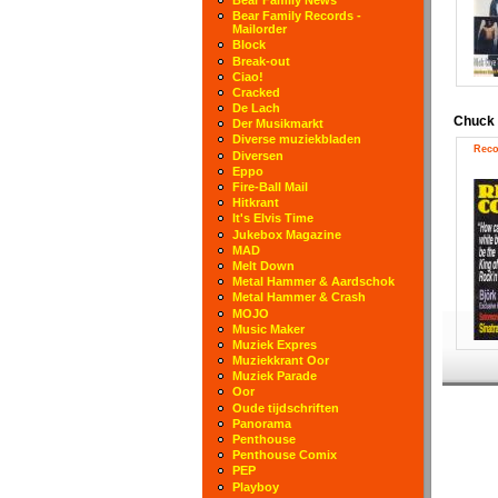
Bear Family Records -
Mailorder
Block
Break-out
Ciao!
Cracked
De Lach
Chuck
Der Musikmarkt
Diverse muziekbladen
Reco
Diversen
Eppo
Fire-Ball Mail
Hitkrant
It's Elvis Time
Jukebox Magazine
MAD
Melt Down
Metal Hammer & Aardschok
Metal Hammer & Crash
MOJO
Music Maker
Muziek Expres
Muziekkrant Oor
Muziek Parade
Oor
Oude tijdschriften
Panorama
Penthouse
Penthouse Comix
PEP
Playboy