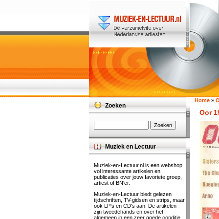
Home
»
O
Zoeken
Oor 1
Muziek en Lectuur
Muziek-en-Lectuur.nl is een webshop
vol interessante artikelen en
publicaties over jouw favoriete groep,
artiest of BN'er.
Muziek-en-Lectuur biedt gelezen
tijdschriften, TV-gidsen en strips, maar
ook LP's en CD's aan. De artikelen
zijn tweedehands en over het
algemeen in een zeer goede conditie.