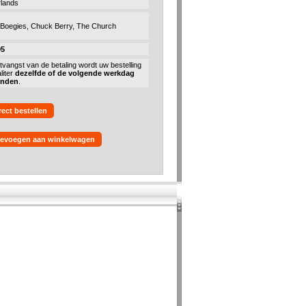
lands
 Boegies, Chuck Berry, The Church
95
tvangst van de betaling wordt uw bestelling
liter
dezelfde of de volgende werkdag
onden
.
rect bestellen
evoegen aan winkelwagen