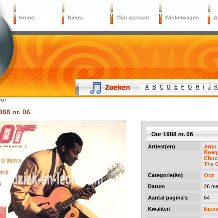
Home
Nieuw
Mijn account
Winkelwagen
A
A
B
C
D
E
F
G
H
I
J
K
or
988 nr. 06
Oor 1988 nr. 06
Artiest(en)
Arno
Boeg
Chuc
The 
Categorie(ën)
Oor
Datum
26 ma
Aantal pagina's
64
Kwaliteit
Nieu