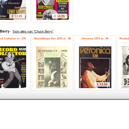
€ 13.95
€ 14.95
 Berry
-
Toon alles van "Chuck Berry"
rd Collector nr. 276
Muziekkrant Oor 1973 nr. 08
Veronica 1973 nr. 30
Rockvil
€ 13.95