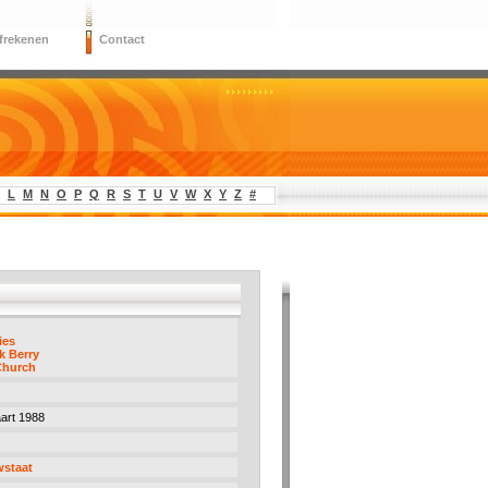
frekenen
Contact
L
M
N
O
P
Q
R
S
T
U
V
W
X
Y
Z
#
ies
k Berry
Church
art 1988
wstaat