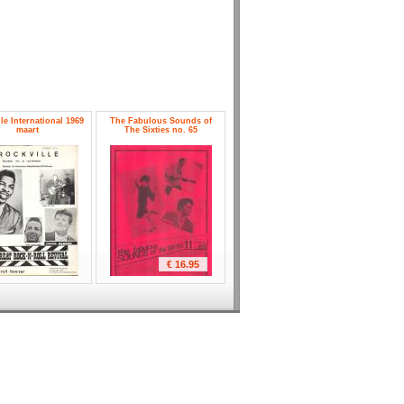
le International 1969
The Fabulous Sounds of
maart
The Sixties no. 65
€ 16.95