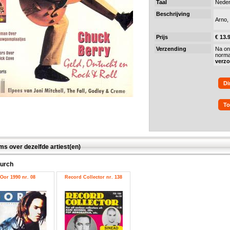
Taal
Neder
Beschrijving
Arno,
Prijs
€ 13.
Verzending
Na on
norma
verz
Di
To
ms over dezelfde artiest(en)
urch
Oor 1990 nr. 08
Record Collector nr. 138