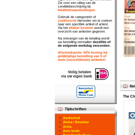
Zie voor een uitleg van de
conditiebeschrijving bij
kwaliteitsaanduidingen
.
Gebruik de categorieën of
zoekfunctie
hieronder om te zoeken
naar een specifiek artikel of artiest.
Via het
alfabet bovenin
wordt een
overzicht van artiesten gegeven.
Na ontvangst van de betaling wordt
uw bestelling normaliter
dezelfde of
de volgende werkdag verzonden
.
Afscheidsactie: 50% korting bij
gelijktijdige bestelling van 5 of
meer (verschillende) artikelen!
Ite
The Ch
Tijdschriften
Aardschok
Aloha / Revolver
Anita
Avro bode
Bear Family News