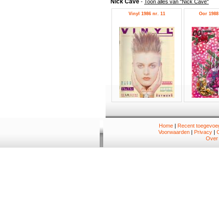
Nick Cave
-
Toon alles van "Nick Cave"
Vinyl 1986 nr. 11
Oor 1988 
Home
|
Recent toegevoeg
Voorwaarden
|
Privacy
|
Over