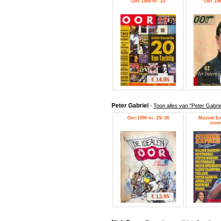
Oor 1989 nr. 23
Oor 198
€ 14.95
Peter Gabriel
-
Toon alles van "Peter Gabrie
Oor 1990 nr. 25/ 26
Muziek Ex
nove
€ 13.95