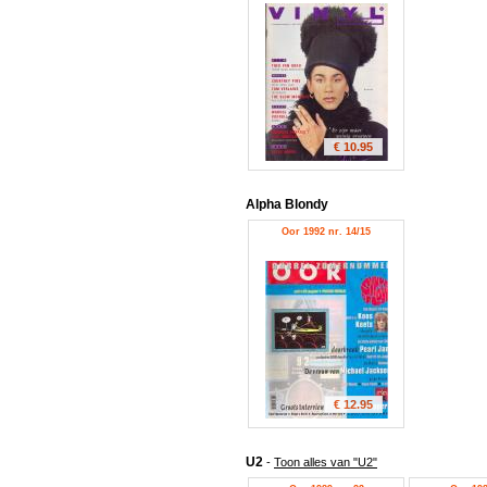
€ 10.95
Alpha Blondy
Oor 1992 nr. 14/15
€ 12.95
U2
-
Toon alles van "U2"