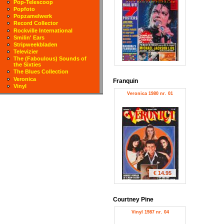
Pop-Telescoop
Popfoto
Popzamelwerk
Record Collector
Rockville International
Smilin' Ears
Stripweekbladen
Televizier
The (Faboulous) Sounds of
the Sixties
The Blues Collection
Veronica
Franquin
Vinyl
Veronica 1980 nr. 01
€ 14.95
Courtney Pine
Vinyl 1987 nr. 04