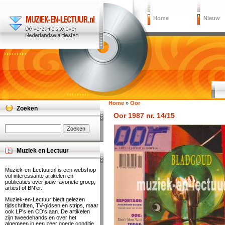
Home
Nieuw
Home
»
Oor
Zoeken
Oor 1987 nr. 14/15
Muziek en Lectuur
Muziek-en-Lectuur.nl is een webshop
vol interessante artikelen en
publicaties over jouw favoriete groep,
artiest of BN'er.
Muziek-en-Lectuur biedt gelezen
tijdschriften, TV-gidsen en strips, maar
ook LP's en CD's aan. De artikelen
zijn tweedehands en over het
algemeen in een zeer goede conditie.