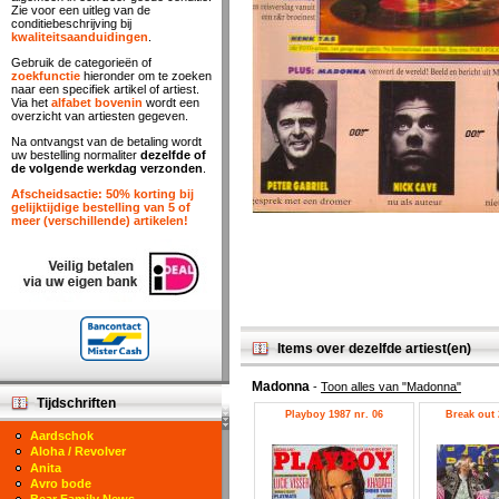
Zie voor een uitleg van de
conditiebeschrijving bij
kwaliteitsaanduidingen
.
Gebruik de categorieën of
zoekfunctie
hieronder om te zoeken
naar een specifiek artikel of artiest.
Via het
alfabet bovenin
wordt een
overzicht van artiesten gegeven.
Na ontvangst van de betaling wordt
uw bestelling normaliter
dezelfde of
de volgende werkdag verzonden
.
Afscheidsactie: 50% korting bij
gelijktijdige bestelling van 5 of
meer (verschillende) artikelen!
Items over dezelfde artiest(en)
Madonna
-
Toon alles van "Madonna"
Tijdschriften
Playboy 1987 nr. 06
Break out 
Aardschok
Aloha / Revolver
Anita
Avro bode
Bear Family News