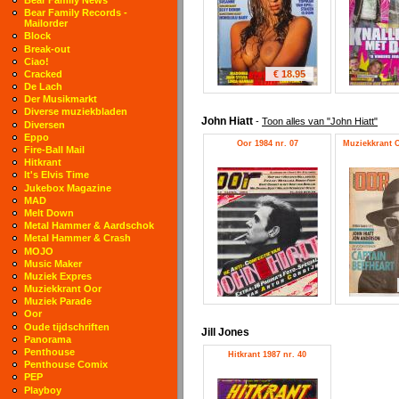
Bear Family Records -
Mailorder
Block
Break-out
Ciao!
€ 18.95
Cracked
De Lach
Der Musikmarkt
Diverse muziekbladen
John Hiatt
-
Toon alles van "John Hiatt"
Diversen
Eppo
Oor 1984 nr. 07
Muziekkrant O
Fire-Ball Mail
Hitkrant
It's Elvis Time
Jukebox Magazine
MAD
Melt Down
Metal Hammer & Aardschok
Metal Hammer & Crash
MOJO
Music Maker
Muziek Expres
Muziekkrant Oor
Muziek Parade
Oor
Oude tijdschriften
Jill Jones
Panorama
Penthouse
Hitkrant 1987 nr. 40
Penthouse Comix
PEP
Playboy