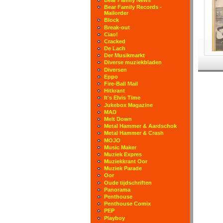
Bear Family Records -
Mailorder
Block
Break-out
Ciao!
Cracked
De Lach
Der Musikmarkt
Diverse muziekbladen
Diversen
Eppo
Fire-Ball Mail
Hitkrant
It's Elvis Time
Jukebox Magazine
MAD
Melt Down
Metal Hammer & Aardschok
Metal Hammer & Crash
MOJO
Music Maker
Muziek Expres
Muziekkrant Oor
Muziek Parade
Oor
Oude tijdschriften
Panorama
Penthouse
Penthouse Comix
PEP
Playboy