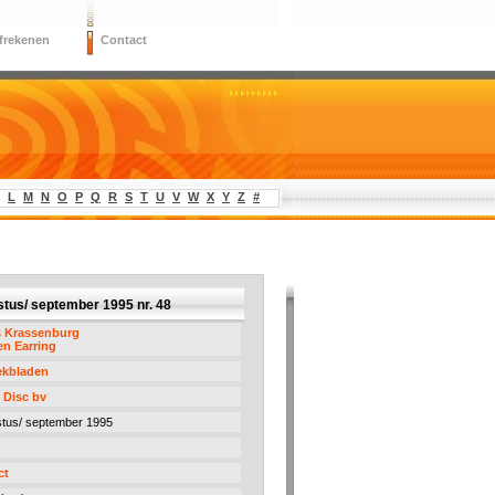
frekenen
Contact
L
M
N
O
P
Q
R
S
T
U
V
W
X
Y
Z
#
tus/ september 1995 nr. 48
s Krassenburg
n Earring
ekbladen
r Disc bv
tus/ september 1995
ct