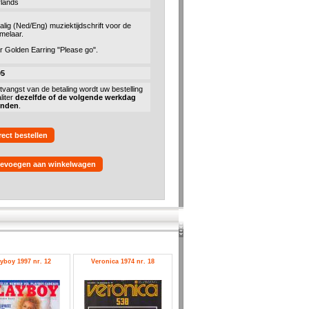
lands
alig (Ned/Eng) muziektijdschrift voor de
melaar.
ar Golden Earring "Please go".
95
tvangst van de betaling wordt uw bestelling
liter
dezelfde of de volgende werkdag
onden
.
rect bestellen
evoegen aan winkelwagen
yboy 1997 nr. 12
Veronica 1974 nr. 18