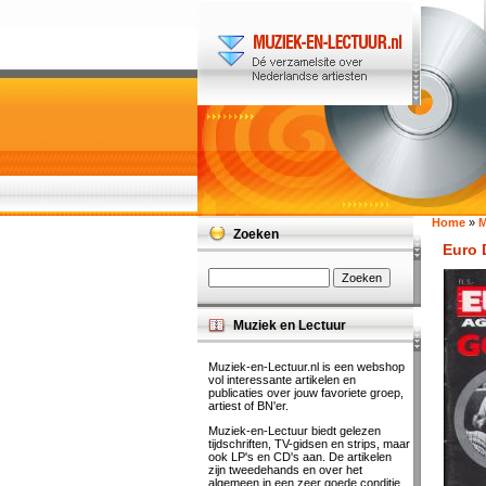
Home
»
M
Zoeken
Euro 
Muziek en Lectuur
Muziek-en-Lectuur.nl is een webshop
vol interessante artikelen en
publicaties over jouw favoriete groep,
artiest of BN'er.
Muziek-en-Lectuur biedt gelezen
tijdschriften, TV-gidsen en strips, maar
ook LP's en CD's aan. De artikelen
zijn tweedehands en over het
algemeen in een zeer goede conditie.