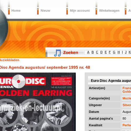
Home
Nieuw
Mijn account
Winkelwagen
A
A
B
C
D
E
F
G
H
I
J
K
uziekbladen
Disc Agenda augustus/ september 1995 nr. 48
Euro Disc Agenda augus
Artiest(en)
Fran
Golde
Categorie(ën)
Muzi
Uitgever
Silve
Datum
Augus
Aantal pagina's
80
Kwaliteit
Perfe