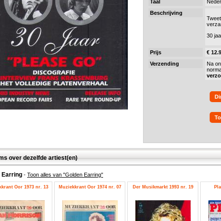
Taal
Neder
Beschrijving
Tweet
verza
30 ja
Prijs
€ 12.
Verzending
Na on
norma
verz
Di
To
ms over dezelfde artiest(en)
 Earring
-
Toon alles van "Golden Earring"
krant Oor 1973 nr. 13
Muziekkrant Oor 1974 nr. 07
Der Musikmarkt 1993 nr. 19
Pla