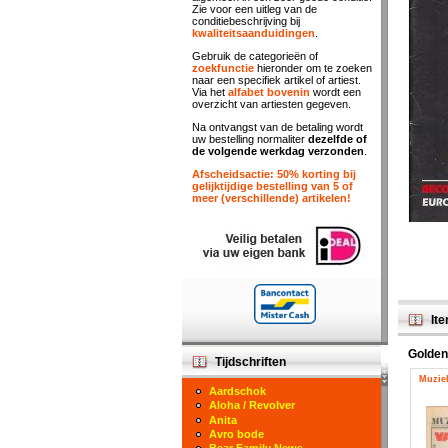
Zie voor een uitleg van de
conditiebeschrijving bij
kwaliteitsaanduidingen
.
Gebruik de categorieën of
zoekfunctie
hieronder om te zoeken
naar een specifiek artikel of artiest.
Via het
alfabet bovenin
wordt een
overzicht van artiesten gegeven.
Na ontvangst van de betaling wordt
uw bestelling normaliter
dezelfde of
de volgende werkdag verzonden
.
Afscheidsactie: 50% korting bij
gelijktijdige bestelling van 5 of
meer (verschillende) artikelen!
Ite
Golden
Tijdschriften
Muziek
Aardschok
Aloha / Revolver
Anita
Avro bode
Bear Family News