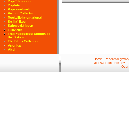
Pop-Telescoop
Popfoto
Popzamelwerk
Record Collector
Rockville International
Smilin' Ears
Stripweekbladen
Televizier
The (Faboulous) Sounds of
the Sixties
The Blues Collection
Veronica
Vinyl
Home
|
Recent toegevoeg
Voorwaarden
|
Privacy
|
Over