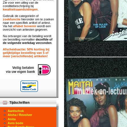
Zie voor een uitleg van de
conditiebeschrijving bij
kwaliteitsaanduidingen
.
Gebruik de categorieën of
zoekfunctie
hieronder om te zoeken
naar een specifiek artikel of artiest.
Via het
alfabet bovenin
wordt een
overzicht van artiesten gegeven.
Na ontvangst van de betaling wordt
uw bestelling normaliter
dezelfde of
de volgende werkdag verzonden
.
Afscheidsactie: 50% korting bij
gelijktijdige bestelling van 5 of
meer (verschillende) artikelen!
Tijdschriften
Aardschok
Aloha / Revolver
Anita
Avro bode
Bear Family News