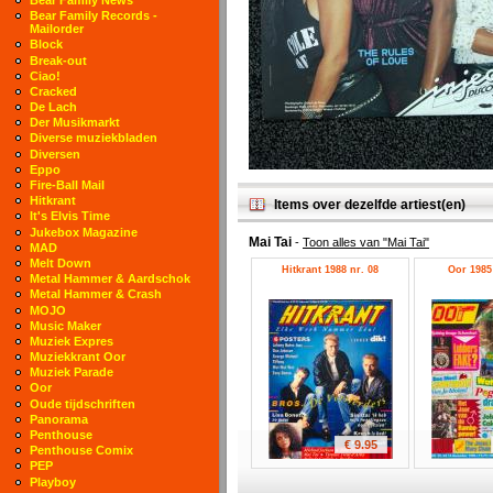
Bear Family Records -
Mailorder
Block
Break-out
Ciao!
Cracked
De Lach
Der Musikmarkt
Diverse muziekbladen
Diversen
Eppo
Fire-Ball Mail
Hitkrant
Items over dezelfde artiest(en)
It's Elvis Time
Jukebox Magazine
Mai Tai
-
Toon alles van "Mai Tai"
MAD
Melt Down
Hitkrant 1988 nr. 08
Oor 1985 
Metal Hammer & Aardschok
Metal Hammer & Crash
MOJO
Music Maker
Muziek Expres
Muziekkrant Oor
Muziek Parade
Oor
Oude tijdschriften
Panorama
Penthouse
€ 9.95
Penthouse Comix
PEP
Playboy