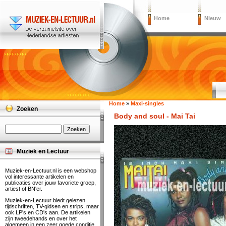
Home
Nieuw
Home
»
Maxi-singles
Zoeken
Body and soul - Mai Tai
Muziek en Lectuur
Muziek-en-Lectuur.nl is een webshop
vol interessante artikelen en
publicaties over jouw favoriete groep,
artiest of BN'er.
Muziek-en-Lectuur biedt gelezen
tijdschriften, TV-gidsen en strips, maar
ook LP's en CD's aan. De artikelen
zijn tweedehands en over het
algemeen in een zeer goede conditie.