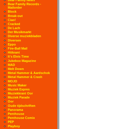
Bear Family Records -
Mailorder
Block
Break-out
Ciao!
Cracked
De Lach
Der Musikmarkt
Diverse muziekbladen
Diversen
Eppo
Fire-Ball Mail
Hitkrant
It's Elvis Time
Jukebox Magazine
MAD
Melt Down
Metal Hammer & Aardschok
Metal Hammer & Crash
MOJO
Music Maker
Muziek Expres
Muziekkrant Oor
Muziek Parade
Oor
Oude tijdschriften
Panorama
Penthouse
Penthouse Comix
PEP
Playboy