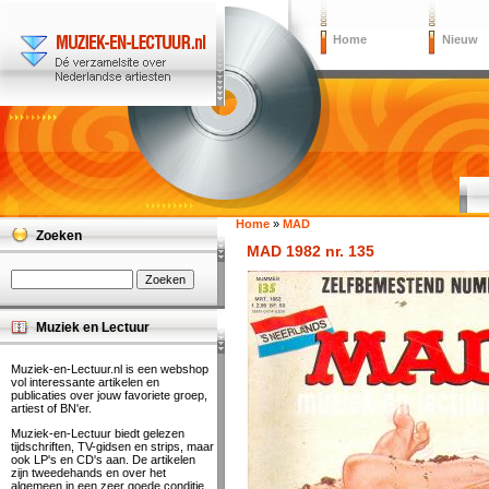
Home
Nieuw
Home
»
MAD
Zoeken
MAD 1982 nr. 135
Muziek en Lectuur
Muziek-en-Lectuur.nl is een webshop
vol interessante artikelen en
publicaties over jouw favoriete groep,
artiest of BN'er.
Muziek-en-Lectuur biedt gelezen
tijdschriften, TV-gidsen en strips, maar
ook LP's en CD's aan. De artikelen
zijn tweedehands en over het
algemeen in een zeer goede conditie.