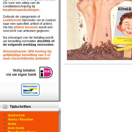
Zie voor een uitleg van de
conditiebeschrijving bij
kwaliteitsaanduidingen
.
Gebruik de categorieën of
zoekfunctie
hieronder om te zoeken
naar een specifiek artikel of artiest.
Via het
alfabet bovenin
wordt een
overzicht van artiesten gegeven.
Na ontvangst van de betaling wordt
uw bestelling normaliter
dezelfde of
de volgende werkdag verzonden
.
Afscheidsactie: 50% korting bij
gelijktijdige bestelling van 5 of
meer (verschillende) artikelen!
Tijdschriften
Aardschok
Aloha / Revolver
Anita
Avro bode
Bear Family News