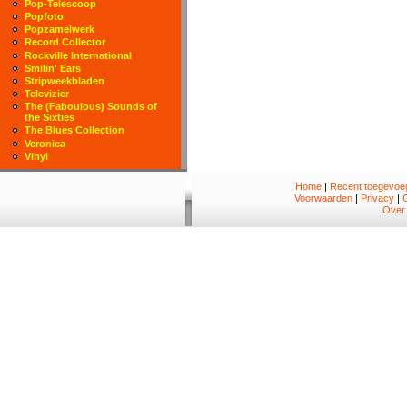
Pop-Telescoop
Popfoto
Popzamelwerk
Record Collector
Rockville International
Smilin' Ears
Stripweekbladen
Televizier
The (Faboulous) Sounds of
the Sixties
The Blues Collection
Veronica
Vinyl
Home
|
Recent toegevoeg
Voorwaarden
|
Privacy
|
Over