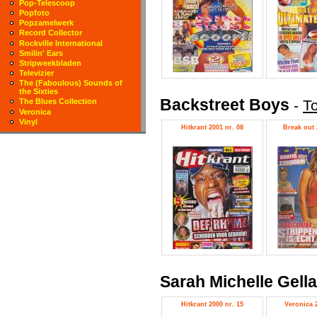
Pop-Telescoop
Popfoto
Popzamelwerk
Record Collector
Rockville International
Smilin' Ears
Stripweekbladen
Televizier
The (Faboulous) Sounds of
the Sixties
Backstreet Boys
-
To
The Blues Collection
Veronica
Vinyl
Hitkrant 2001 nr. 08
Break out 
Sarah Michelle Gell
Hitkrant 2000 nr. 15
Veronica 2