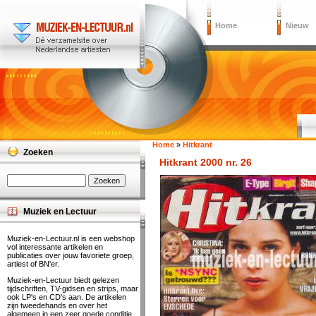
Home
Nieuw
Home
»
Hitkrant
Zoeken
Hitkrant 2000 nr. 26
Muziek en Lectuur
Muziek-en-Lectuur.nl is een webshop
vol interessante artikelen en
publicaties over jouw favoriete groep,
artiest of BN'er.
Muziek-en-Lectuur biedt gelezen
tijdschriften, TV-gidsen en strips, maar
ook LP's en CD's aan. De artikelen
zijn tweedehands en over het
algemeen in een zeer goede conditie.