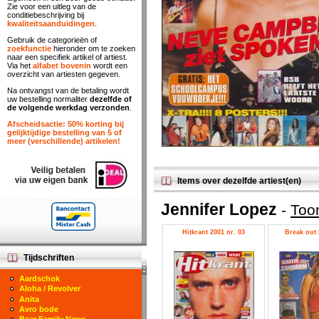
Zie voor een uitleg van de
conditiebeschrijving bij
kwaliteitsaanduidingen
.
Gebruik de categorieën of
zoekfunctie
hieronder om te zoeken
naar een specifiek artikel of artiest.
Via het
alfabet bovenin
wordt een
overzicht van artiesten gegeven.
Na ontvangst van de betaling wordt
uw bestelling normaliter
dezelfde of
de volgende werkdag verzonden
.
Afscheidsactie: 50% korting bij
gelijktijdige bestelling van 5 of
meer (verschillende) artikelen!
Items over dezelfde artiest(en)
Jennifer Lopez
-
Toon
Hitkrant 2001 nr. 03
Break out 
Tijdschriften
Aardschok
Aloha / Revolver
Anita
Avro bode
Bear Family News