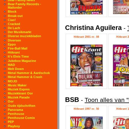
Bear Family Records -
Mailorder
Block
Break-out
Ciao!
Cracked
Christina Aguilera
-
De Lach
Der Musikmarkt
Diverse muziekbladen
Hitkrant 2001 nr. 08
Hitkrant 2
Diversen
Eppo
Fire-Ball Mail
Hitkrant
It's Elvis Time
Jukebox Magazine
MAD
Melt Down
Metal Hammer & Aardschok
Metal Hammer & Crash
MOJO
Music Maker
Muziek Expres
Muziekkrant Oor
Muziek Parade
BSB
-
Toon alles van 
Oor
Oude tijdschriften
Hitkrant 1997 nr. 50
Hitkrant 1
Panorama
Penthouse
Penthouse Comix
PEP
Playboy