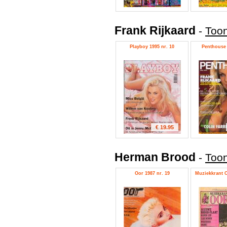
Frank Rijkaard
-
Toon
Playboy 1995 nr. 10
Penthouse 
€ 19.95
Herman Brood
-
Toon
Oor 1987 nr. 19
Muziekkrant O