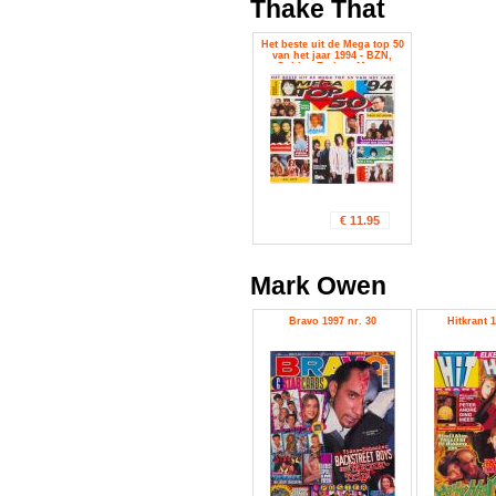
Thake That
Het beste uit de Mega top 50
van het jaar 1994 - BZN,
Golden Earing, Marco
Borsato, Thake That, The
Rolling Stones
€ 11.95
Mark Owen
Bravo 1997 nr. 30
Hitkrant 1