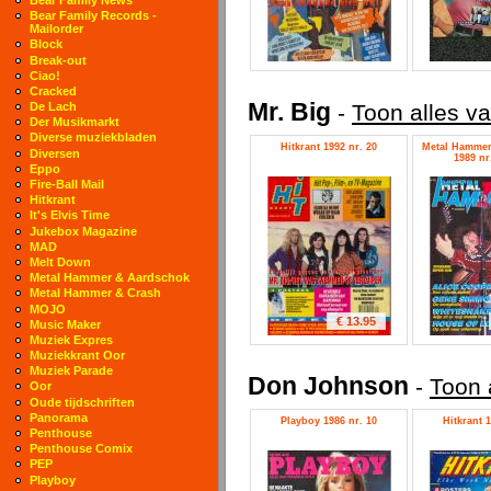
Bear Family Records -
Mailorder
Block
Break-out
Ciao!
Cracked
Mr. Big
-
Toon alles va
De Lach
Der Musikmarkt
Diverse muziekbladen
Hitkrant 1992 nr. 20
Metal Hammer
Diversen
1989 nr.
Eppo
Fire-Ball Mail
Hitkrant
It's Elvis Time
Jukebox Magazine
MAD
Melt Down
Metal Hammer & Aardschok
Metal Hammer & Crash
MOJO
€ 13.95
Music Maker
Muziek Expres
Muziekkrant Oor
Muziek Parade
Don Johnson
-
Toon 
Oor
Oude tijdschriften
Panorama
Playboy 1986 nr. 10
Hitkrant 1
Penthouse
Penthouse Comix
PEP
Playboy