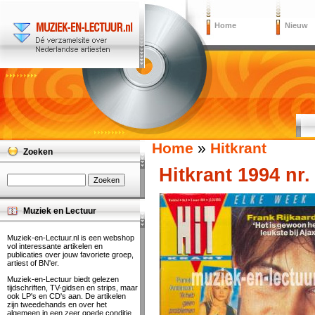
Home
Nieuw
Home
»
Hitkrant
Zoeken
Hitkrant 1994 nr.
Muziek en Lectuur
Muziek-en-Lectuur.nl is een webshop
vol interessante artikelen en
publicaties over jouw favoriete groep,
artiest of BN'er.
Muziek-en-Lectuur biedt gelezen
tijdschriften, TV-gidsen en strips, maar
ook LP's en CD's aan. De artikelen
zijn tweedehands en over het
algemeen in een zeer goede conditie.