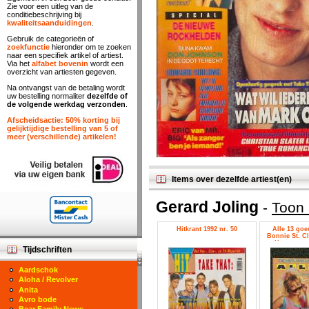
Zie voor een uitleg van de
conditiebeschrijving bij
kwaliteitsaanduidingen
.
Gebruik de categorieën of
zoekfunctie
hieronder om te zoeken
naar een specifiek artikel of artiest.
Via het
alfabet bovenin
wordt een
overzicht van artiesten gegeven.
Na ontvangst van de betaling wordt
uw bestelling normaliter
dezelfde of
de volgende werkdag verzonden
.
Afscheidsactie: 50% korting bij
gelijktijdige bestelling van 5 of
meer (verschillende) artikelen!
Items over dezelfde artiest(en)
Gerard Joling
-
Toon 
Hitkrant 1992 nr. 50
Alle 13 goed
Bonnie St. Cl
Havenzange
Tijdschriften
Joling, Rob
Aardschok
Aloha / Revolver
Anita
Avro bode
Bear Family News