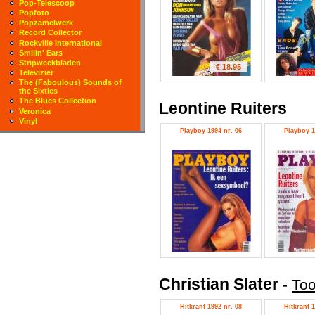
Pop-Telescoop
Popfoto
Popzamelwerk
Record Collector
Rockville International
Smilin' Ears
Stripweekbladen
€ 18.95
Televizier
The (Faboulous) Sounds of
the Sixties
The Blues Collection
Leontine Ruiters
Veronica
Vinyl
Playboy 1994 nr. 06
Playboy 1
Christian Slater
-
Too
Hitkrant 1992 nr. 08
Hitkrant 1