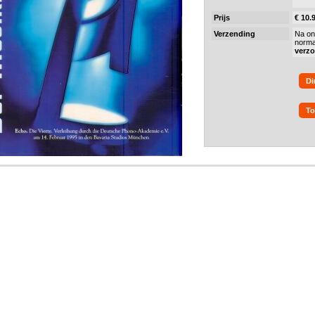
Prijs
€ 10.
Verzending
Na on
norma
verz
Di
To