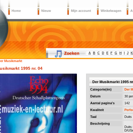
Home
Nieuw
Mijn account
Winkelwagen
A
A
B
C
D
E
F
G
H
I
J
K
er Musikmarkt
usikmarkt 1995 nr. 04
Der Musikmarkt 1995 nr
Categorie(ën)
Der 
Datum
30 ja
Aantal pagina's
142
Kwaliteit
Perfe
Taal
Duits
Beschrijving
Duits 
D/US