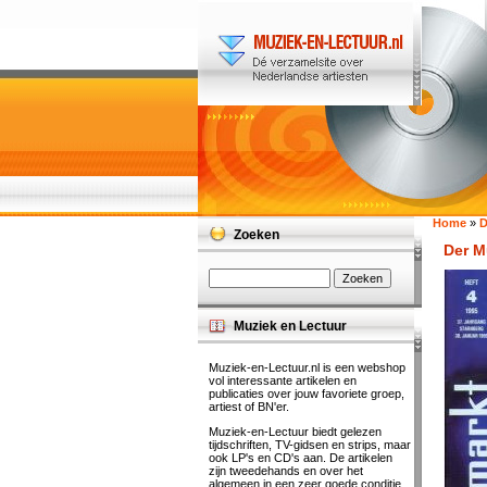
Home
»
D
Zoeken
Der M
Muziek en Lectuur
Muziek-en-Lectuur.nl is een webshop
vol interessante artikelen en
publicaties over jouw favoriete groep,
artiest of BN'er.
Muziek-en-Lectuur biedt gelezen
tijdschriften, TV-gidsen en strips, maar
ook LP's en CD's aan. De artikelen
zijn tweedehands en over het
algemeen in een zeer goede conditie.