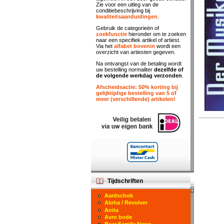
Zie voor een uitleg van de
conditiebeschrijving bij
kwaliteitsaanduidingen
.
Gebruik de categorieën of
zoekfunctie
hieronder om te zoeken
naar een specifiek artikel of artiest.
Via het
alfabet bovenin
wordt een
overzicht van artiesten gegeven.
Na ontvangst van de betaling wordt
uw bestelling normaliter
dezelfde of
de volgende werkdag verzonden
.
Afscheidsactie: 50% korting bij
gelijktijdige bestelling van 5 of
meer (verschillende) artikelen!
Tijdschriften
Aardschok
Aloha / Revolver
Anita
Avro bode
Bear Family News