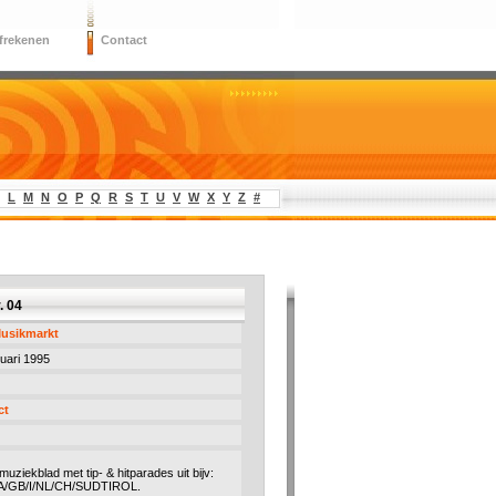
frekenen
Contact
L
M
N
O
P
Q
R
S
T
U
V
W
X
Y
Z
#
. 04
Musikmarkt
nuari 1995
ct
muziekblad met tip- & hitparades uit bijv:
A/GB/I/NL/CH/SUDTIROL.