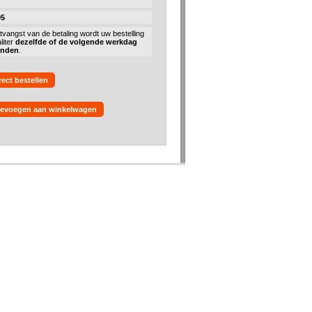
95
tvangst van de betaling wordt uw bestelling
liter
dezelfde of de volgende werkdag
onden
.
rect bestellen
evoegen aan winkelwagen