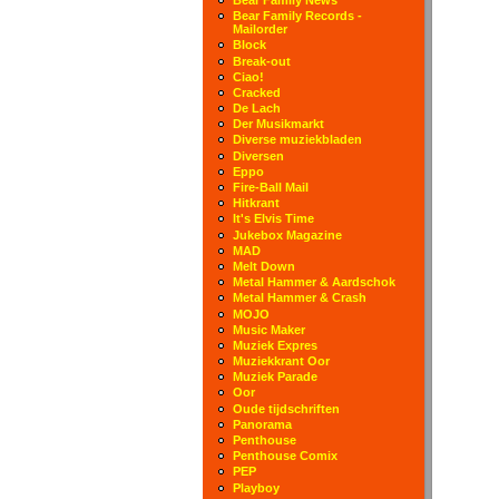
Bear Family Records -
Mailorder
Block
Break-out
Ciao!
Cracked
De Lach
Der Musikmarkt
Diverse muziekbladen
Diversen
Eppo
Fire-Ball Mail
Hitkrant
It's Elvis Time
Jukebox Magazine
MAD
Melt Down
Metal Hammer & Aardschok
Metal Hammer & Crash
MOJO
Music Maker
Muziek Expres
Muziekkrant Oor
Muziek Parade
Oor
Oude tijdschriften
Panorama
Penthouse
Penthouse Comix
PEP
Playboy