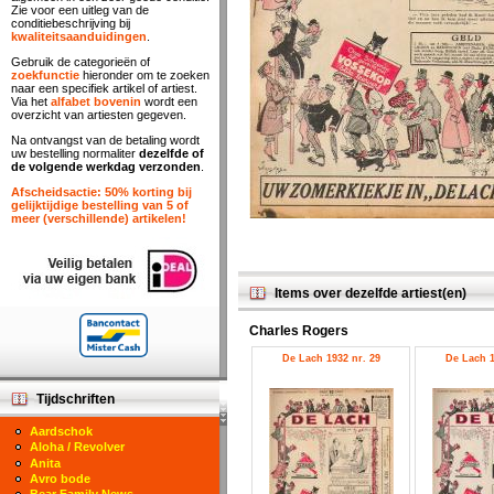
Zie voor een uitleg van de
conditiebeschrijving bij
kwaliteitsaanduidingen
.
Gebruik de categorieën of
zoekfunctie
hieronder om te zoeken
naar een specifiek artikel of artiest.
Via het
alfabet bovenin
wordt een
overzicht van artiesten gegeven.
Na ontvangst van de betaling wordt
uw bestelling normaliter
dezelfde of
de volgende werkdag verzonden
.
Afscheidsactie: 50% korting bij
gelijktijdige bestelling van 5 of
meer (verschillende) artikelen!
Items over dezelfde artiest(en)
Charles Rogers
De Lach 1932 nr. 29
De Lach 1
Tijdschriften
Aardschok
Aloha / Revolver
Anita
Avro bode
Bear Family News