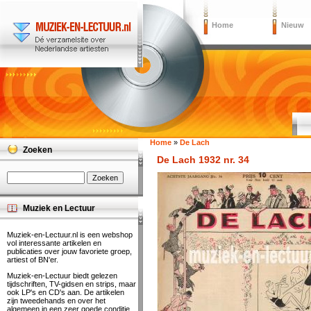
Home
Nieuw
Home
»
De Lach
Zoeken
De Lach 1932 nr. 34
Muziek en Lectuur
Muziek-en-Lectuur.nl is een webshop
vol interessante artikelen en
publicaties over jouw favoriete groep,
artiest of BN'er.
Muziek-en-Lectuur biedt gelezen
tijdschriften, TV-gidsen en strips, maar
ook LP's en CD's aan. De artikelen
zijn tweedehands en over het
algemeen in een zeer goede conditie.