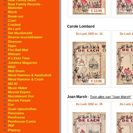
Bear Family Records -
Mailorder
€ 13.95
Block
Break-out
Ciao!
Cracked
Carole Lombard
De Lach
Der Musikmarkt
De Lach 1935 nr. 12
De Lach 1
Diverse muziekbladen
Diversen
Eppo
Fire-Ball Mail
Hitkrant
It's Elvis Time
Jukebox Magazine
MAD
Melt Down
Metal Hammer & Aardschok
Metal Hammer & Crash
€ 13.95
MOJO
Music Maker
Muziek Expres
Muziekkrant Oor
Joan Marsh
-
Toon alles van "Joan Marsh"
Muziek Parade
De Lach 1932 nr. 35
De Lach 1
Oor
Oude tijdschriften
Panorama
Penthouse
Penthouse Comix
PEP
Playboy