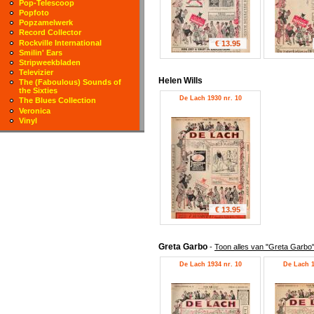
Pop-Telescoop
Popfoto
Popzamelwerk
Record Collector
Rockville International
€ 13.95
Smilin' Ears
Stripweekbladen
Televizier
Helen Wills
The (Faboulous) Sounds of
the Sixties
De Lach 1930 nr. 10
The Blues Collection
Veronica
Vinyl
€ 13.95
Greta Garbo
-
Toon alles van "Greta Garbo
De Lach 1934 nr. 10
De Lach 1