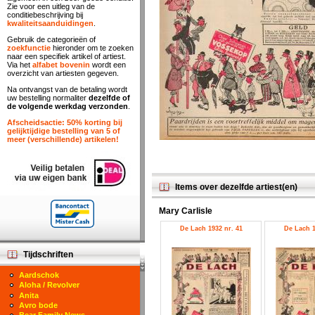
Zie voor een uitleg van de
conditiebeschrijving bij
kwaliteitsaanduidingen
.
Gebruik de categorieën of
zoekfunctie
hieronder om te zoeken
naar een specifiek artikel of artiest.
Via het
alfabet bovenin
wordt een
overzicht van artiesten gegeven.
Na ontvangst van de betaling wordt
uw bestelling normaliter
dezelfde of
de volgende werkdag verzonden
.
Afscheidsactie: 50% korting bij
gelijktijdige bestelling van 5 of
meer (verschillende) artikelen!
Items over dezelfde artiest(en)
Mary Carlisle
De Lach 1932 nr. 41
De Lach 1
Tijdschriften
Aardschok
Aloha / Revolver
Anita
Avro bode
Bear Family News