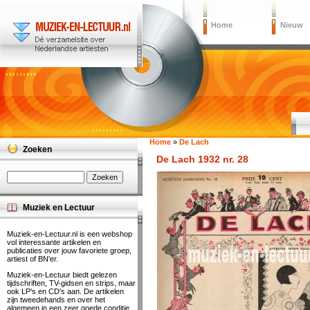
Home
Nieuw
Home
»
De Lach
Zoeken
De Lach 1932 nr. 28
Muziek en Lectuur
Muziek-en-Lectuur.nl is een webshop
vol interessante artikelen en
publicaties over jouw favoriete groep,
artiest of BN'er.
Muziek-en-Lectuur biedt gelezen
tijdschriften, TV-gidsen en strips, maar
ook LP's en CD's aan. De artikelen
zijn tweedehands en over het
algemeen in een zeer goede conditie.