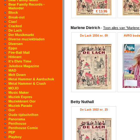
Bear Family Records -
Mailorder
€ 13.95
Block
Break-out
Ciao!
Cracked
Marlene Dietrich
-
Toon alles van "Marlene 
De Lach
Der Musikmarkt
De Lach 1934 nr. 09
AVRO bode 
Diverse muziekbladen
Diversen
Eppo
Fire-Ball Mail
Hitkrant
It's Elvis Time
Jukebox Magazine
MAD
Melt Down
Metal Hammer & Aardschok
Metal Hammer & Crash
MOJO
Music Maker
Muziek Expres
Muziekkrant Oor
Betty Nuthall
Muziek Parade
De Lach 1932 nr. 25
Oor
Oude tijdschriften
Panorama
Penthouse
Penthouse Comix
PEP
Playboy