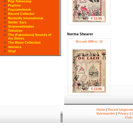
Pop-Telescoop
Popfoto
Popzamelwerk
Record Collector
Rockville International
€ 13.95
Smilin' Ears
Stripweekbladen
Televizier
Norma Shearer
The (Faboulous) Sounds of
the Sixties
De Lach 1935 nr. 12
The Blues Collection
Veronica
Vinyl
€ 13.95
Home
|
Recent toegevoeg
Voorwaarden
|
Privacy
|
Over