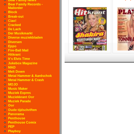
Bear Family Records -
Mailorder
Block
Break-out
Ciao!
Cracked
De Lach
Der Musikmarkt
Diverse muziekbladen
Diversen
Eppo
Fire-Ball Mail
Hitkrant
It's Elvis Time
Jukebox Magazine
MAD
Melt Down
Metal Hammer & Aardschok
Metal Hammer & Crash
MOJO
Music Maker
Muziek Expres
Muziekkrant Oor
Muziek Parade
Oor
Oude tijdschriften
Panorama
Penthouse
Penthouse Comix
PEP
Playboy