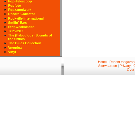
Pop-Telescoop
Popfoto
Popzamelwerk
Record Collector
Rockville International
Smilin' Ears
Stripweekbladen
Televizier
The (Faboulous) Sounds of
the Sixties
The Blues Collection
Veronica
Vinyl
Home
|
Recent toegevoeg
Voorwaarden
|
Privacy
|
Over