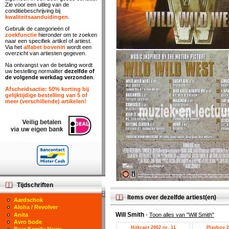
Zie voor een uitleg van de
conditiebeschrijving bij
kwaliteitsaanduidingen
.
Gebruik de categorieën of
zoekfunctie
hieronder om te zoeken
naar een specifiek artikel of artiest.
Via het
alfabet bovenin
wordt een
overzicht van artiesten gegeven.
Na ontvangst van de betaling wordt
uw bestelling normaliter
dezelfde of
de volgende werkdag verzonden
.
Afscheidsactie: 50% korting bij
gelijktijdige bestelling van 5 of
meer (verschillende) artikelen!
Tijdschriften
Items over dezelfde artiest(en)
Aardschok
Aloha / Revolver
Will Smith
-
Toon alles van "Will Smith"
Anita
Avro bode
Hitkrant 2002 nr. 11
Playboy 2
Bear Family News