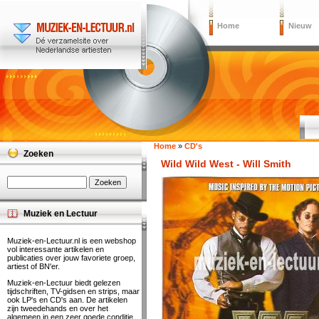
Home
Nieuw
Home
»
CD's
Zoeken
Wild Wild West - Will Smith
Muziek en Lectuur
Muziek-en-Lectuur.nl is een webshop
vol interessante artikelen en
publicaties over jouw favoriete groep,
artiest of BN'er.
Muziek-en-Lectuur biedt gelezen
tijdschriften, TV-gidsen en strips, maar
ook LP's en CD's aan. De artikelen
zijn tweedehands en over het
algemeen in een zeer goede conditie.