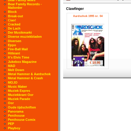
Bear Family Records -
Mailorder
Clawfinger
Block
Break-out
Aardschok 1995 nr. 04
Ciao!
Cracked
De Lach
Der Musikmarkt
Diverse muziekbladen
Diversen
Eppo
Fire-Ball Mail
Hitkrant
It's Elvis Time
Jukebox Magazine
€ 10.95
MAD
Melt Down
Metal Hammer & Aardschok
Metal Hammer & Crash
MOJO
Music Maker
Muziek Expres
Muziekkrant Oor
Muziek Parade
Oor
Oude tijdschriften
Panorama
Penthouse
Penthouse Comix
PEP
Playboy