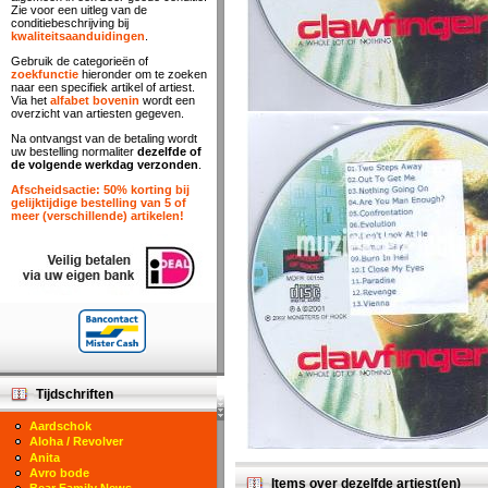
Zie voor een uitleg van de
conditiebeschrijving bij
kwaliteitsaanduidingen
.
Gebruik de categorieën of
zoekfunctie
hieronder om te zoeken
naar een specifiek artikel of artiest.
Via het
alfabet bovenin
wordt een
overzicht van artiesten gegeven.
Na ontvangst van de betaling wordt
uw bestelling normaliter
dezelfde of
de volgende werkdag verzonden
.
Afscheidsactie: 50% korting bij
gelijktijdige bestelling van 5 of
meer (verschillende) artikelen!
Tijdschriften
Aardschok
Aloha / Revolver
Anita
Avro bode
Items over dezelfde artiest(en)
Bear Family News