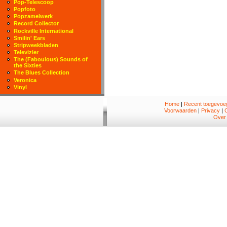
Pop-Telescoop
Popfoto
Popzamelwerk
Record Collector
Rockville International
Smilin' Ears
Stripweekbladen
Televizier
The (Faboulous) Sounds of
the Sixties
The Blues Collection
Veronica
Vinyl
Home
|
Recent toegevoeg
Voorwaarden
|
Privacy
|
Over