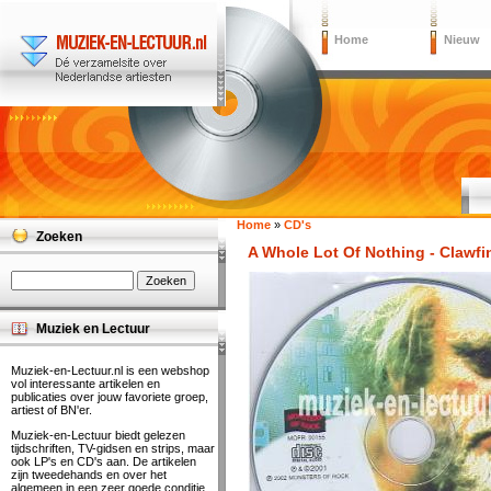
Home
Nieuw
Home
»
CD's
Zoeken
A Whole Lot Of Nothing - Clawfi
Muziek en Lectuur
Muziek-en-Lectuur.nl is een webshop
vol interessante artikelen en
publicaties over jouw favoriete groep,
artiest of BN'er.
Muziek-en-Lectuur biedt gelezen
tijdschriften, TV-gidsen en strips, maar
ook LP's en CD's aan. De artikelen
zijn tweedehands en over het
algemeen in een zeer goede conditie.