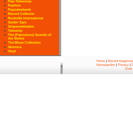
Pop-Telescoop
Popfoto
Popzamelwerk
Record Collector
Rockville International
Smilin' Ears
Stripweekbladen
Televizier
The (Faboulous) Sounds of
the Sixties
The Blues Collection
Veronica
Vinyl
Home
|
Recent toegevoeg
Voorwaarden
|
Privacy
|
Over