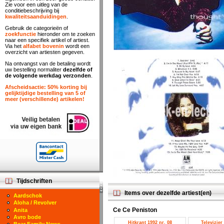
Zie voor een uitleg van de
conditiebeschrijving bij
kwaliteitsaanduidingen
.
Gebruik de categorieën of
zoekfunctie
hieronder om te zoeken
naar een specifiek artikel of artiest.
Via het
alfabet bovenin
wordt een
overzicht van artiesten gegeven.
Na ontvangst van de betaling wordt
uw bestelling normaliter
dezelfde of
de volgende werkdag verzonden
.
Afscheidsactie: 50% korting bij
gelijktijdige bestelling van 5 of
meer (verschillende) artikelen!
Tijdschriften
Items over dezelfde artiest(en)
Aardschok
Aloha / Revolver
Ce Ce Peniston
Anita
Avro bode
Hitkrant 1992 nr. 08
Televizier
Bear Family News