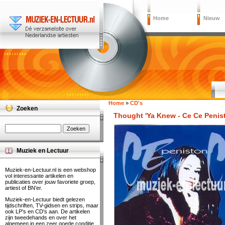
Home
Nieuw
Home
»
CD's
Zoeken
Thought 'Ya Knew - Ce Ce Penis
Muziek en Lectuur
Muziek-en-Lectuur.nl is een webshop
vol interessante artikelen en
publicaties over jouw favoriete groep,
artiest of BN'er.
Muziek-en-Lectuur biedt gelezen
tijdschriften, TV-gidsen en strips, maar
ook LP's en CD's aan. De artikelen
zijn tweedehands en over het
algemeen in een zeer goede conditie.