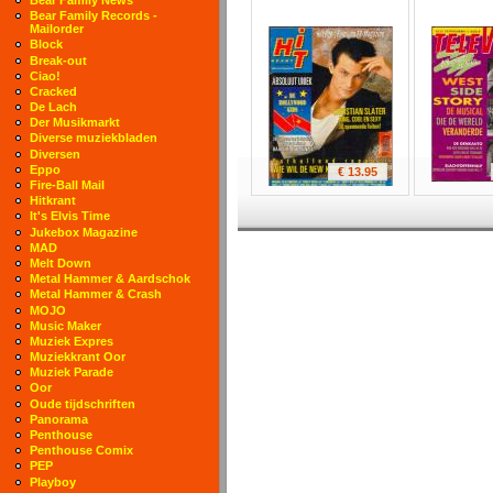
Bear Family Records -
Mailorder
Block
Break-out
Ciao!
Cracked
De Lach
Der Musikmarkt
Diverse muziekbladen
Diversen
Eppo
€ 13.95
Fire-Ball Mail
Hitkrant
It's Elvis Time
Jukebox Magazine
MAD
Melt Down
Metal Hammer & Aardschok
Metal Hammer & Crash
MOJO
Music Maker
Muziek Expres
Muziekkrant Oor
Muziek Parade
Oor
Oude tijdschriften
Panorama
Penthouse
Penthouse Comix
PEP
Playboy