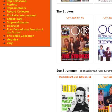
Pop-Telescoop
Popfoto
Popzamelwerk
The Strokes
Record Collector
Rockville International
Oor 2006 nr. 01
Oor 200
Smilin' Ears
Stripweekbladen
Televizier
The (Faboulous) Sounds of
the Sixties
The Blues Collection
Veronica
Vinyl
Joe Strummer
-
Toon alles van "Joe Strum
Muziekkrant Oor 1981 nr. 11
Oor 198