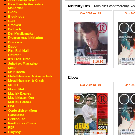
Bear Family Records -
Mercury Rev
-
Toon alles van "Mercury Re
Mailorder
Block
Oor 2002 nr. 08
Oor 200
Break-out
Ciao!
Cracked
De Lach
Der Musikmarkt
Diverse muziekbladen
Diversen
Eppo
Fire-Ball Mail
Hitkrant
It's Elvis Time
€ 10.95
Jukebox Magazine
MAD
Melt Down
Metal Hammer & Aardschok
Elbow
Metal Hammer & Crash
MOJO
Oor 2005 nr. 09
Oor 200
Music Maker
Muziek Expres
Muziekkrant Oor
Muziek Parade
Oor
Oude tijdschriften
Panorama
Penthouse
Penthouse Comix
PEP
Playboy
€ 10.95