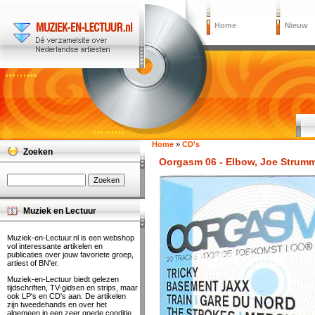
Home
Nieuw
Home
»
CD's
Zoeken
Oorgasm 06 - Elbow, Joe Strumm
Muziek en Lectuur
Muziek-en-Lectuur.nl is een webshop
vol interessante artikelen en
publicaties over jouw favoriete groep,
artiest of BN'er.
Muziek-en-Lectuur biedt gelezen
tijdschriften, TV-gidsen en strips, maar
ook LP's en CD's aan. De artikelen
zijn tweedehands en over het
algemeen in een zeer goede conditie.