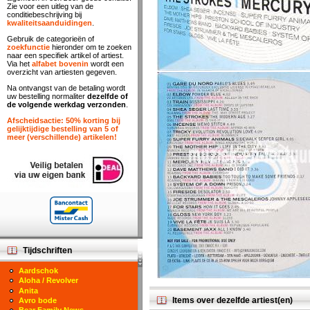
Zie voor een uitleg van de
conditiebeschrijving bij
kwaliteitsaanduidingen
.
Gebruik de categorieën of
zoekfunctie
hieronder om te zoeken
naar een specifiek artikel of artiest.
Via het
alfabet bovenin
wordt een
overzicht van artiesten gegeven.
Na ontvangst van de betaling wordt
uw bestelling normaliter
dezelfde of
de volgende werkdag verzonden
.
Afscheidsactie: 50% korting bij
gelijktijdige bestelling van 5 of
meer (verschillende) artikelen!
Tijdschriften
Aardschok
Aloha / Revolver
Anita
Items over dezelfde artiest(en)
Avro bode
Bear Family News