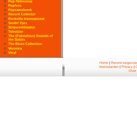
Pop-Telescoop
Popfoto
Popzamelwerk
Record Collector
Rockville International
Smilin' Ears
Stripweekbladen
Televizier
The (Faboulous) Sounds of
the Sixties
The Blues Collection
Veronica
Vinyl
Home
|
Recent toegevoeg
Voorwaarden
|
Privacy
|
Over