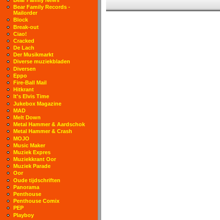
Bear Family Records -
Mailorder
Block
Break-out
Ciao!
Cracked
De Lach
Der Musikmarkt
Diverse muziekbladen
Diversen
Eppo
Fire-Ball Mail
Hitkrant
It's Elvis Time
Jukebox Magazine
MAD
Melt Down
Metal Hammer & Aardschok
Metal Hammer & Crash
MOJO
Music Maker
Muziek Expres
Muziekkrant Oor
Muziek Parade
Oor
Oude tijdschriften
Panorama
Penthouse
Penthouse Comix
PEP
Playboy