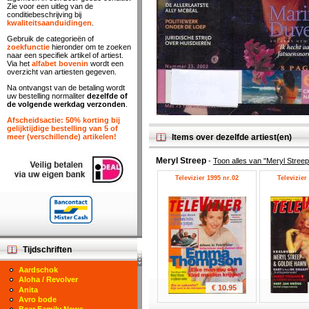
Zie voor een uitleg van de
conditiebeschrijving bij
kwaliteitsaanduidingen
.
Gebruik de categorieën of
zoekfunctie
hieronder om te zoeken
naar een specifiek artikel of artiest.
Via het
alfabet bovenin
wordt een
overzicht van artiesten gegeven.
Na ontvangst van de betaling wordt
uw bestelling normaliter
dezelfde of
de volgende werkdag verzonden
.
Afscheidsactie: 50% korting bij
gelijktijdige bestelling van 5 of
Items over dezelfde artiest(en)
meer (verschillende) artikelen!
Meryl Streep
-
Toon alles van "Meryl Streep
Televizier 1995 nr.02
Televizier
Tijdschriften
Aardschok
Aloha / Revolver
€ 10.95
Anita
Avro bode
Bear Family News