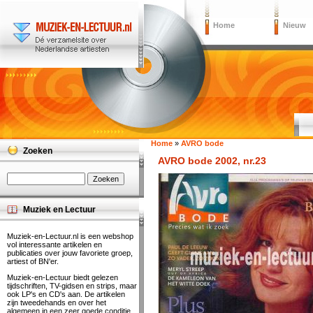
Home
Nieuw
Home
»
AVRO bode
Zoeken
AVRO bode 2002, nr.23
Muziek en Lectuur
Muziek-en-Lectuur.nl is een webshop
vol interessante artikelen en
publicaties over jouw favoriete groep,
artiest of BN'er.
Muziek-en-Lectuur biedt gelezen
tijdschriften, TV-gidsen en strips, maar
ook LP's en CD's aan. De artikelen
zijn tweedehands en over het
algemeen in een zeer goede conditie.