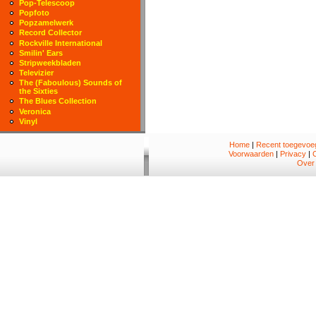
Pop-Telescoop
Popfoto
Popzamelwerk
Record Collector
Rockville International
Smilin' Ears
Stripweekbladen
Televizier
The (Faboulous) Sounds of
the Sixties
The Blues Collection
Veronica
Vinyl
Home
|
Recent toegevoeg
Voorwaarden
|
Privacy
|
Over