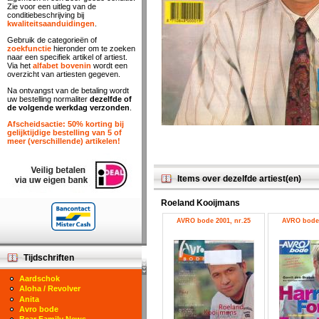
Zie voor een uitleg van de
conditiebeschrijving bij
kwaliteitsaanduidingen
.
Gebruik de categorieën of
zoekfunctie
hieronder om te zoeken
naar een specifiek artikel of artiest.
Via het
alfabet bovenin
wordt een
overzicht van artiesten gegeven.
Na ontvangst van de betaling wordt
uw bestelling normaliter
dezelfde of
de volgende werkdag verzonden
.
Afscheidsactie: 50% korting bij
gelijktijdige bestelling van 5 of
meer (verschillende) artikelen!
Items over dezelfde artiest(en)
Roeland Kooijmans
AVRO bode 2001, nr.25
AVRO bode 
Tijdschriften
Aardschok
Aloha / Revolver
Anita
Avro bode
Bear Family News