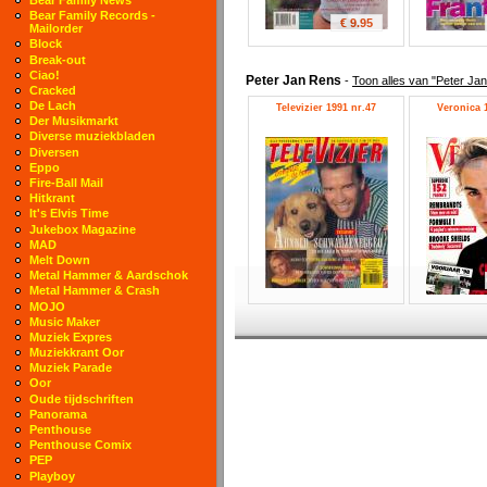
Bear Family Records -
€ 9.95
Mailorder
Block
Break-out
Ciao!
Peter Jan Rens
-
Toon alles van "Peter Ja
Cracked
De Lach
Televizier 1991 nr.47
Veronica 1
Der Musikmarkt
Diverse muziekbladen
Diversen
Eppo
Fire-Ball Mail
Hitkrant
It's Elvis Time
Jukebox Magazine
MAD
Melt Down
Metal Hammer & Aardschok
Metal Hammer & Crash
MOJO
Music Maker
Muziek Expres
Muziekkrant Oor
Muziek Parade
Oor
Oude tijdschriften
Panorama
Penthouse
Penthouse Comix
PEP
Playboy