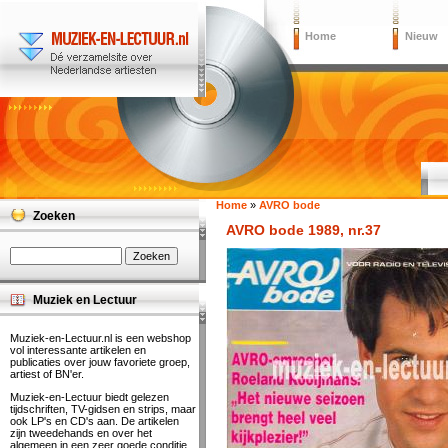
Home
Nieuw
Home
»
AVRO bode
Zoeken
AVRO bode 1989, nr.37
Muziek en Lectuur
Muziek-en-Lectuur.nl is een webshop
vol interessante artikelen en
publicaties over jouw favoriete groep,
artiest of BN'er.
Muziek-en-Lectuur biedt gelezen
tijdschriften, TV-gidsen en strips, maar
ook LP's en CD's aan. De artikelen
zijn tweedehands en over het
algemeen in een zeer goede conditie.