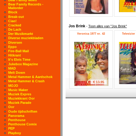
Bear Family Records -
Mailorder
Block
Break-out
Ciao!
Cracked
Jos Brink
-
Toon alles van "Jos Brink"
De Lach
Der Musikmarkt
Veronica 1977 nr. 42
Televizier
Diverse muziekbladen
Diversen
Eppo
Fire-Ball Mail
Hitkrant
It's Elvis Time
Jukebox Magazine
MAD
Melt Down
Metal Hammer & Aardschok
Metal Hammer & Crash
€ 13.95
MOJO
Music Maker
Muziek Expres
Muziekkrant Oor
Muziek Parade
Oor
Oude tijdschriften
Panorama
Penthouse
Penthouse Comix
PEP
Playboy