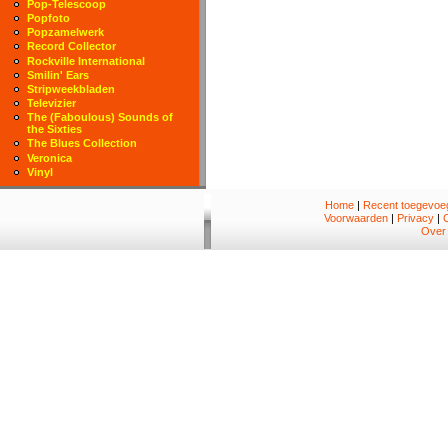
Pop-Telescoop
Popfoto
Popzamelwerk
Record Collector
Rockville International
Smilin' Ears
Stripweekbladen
Televizier
The (Faboulous) Sounds of
the Sixties
The Blues Collection
Veronica
Vinyl
Home
|
Recent toegevoeg
Voorwaarden
|
Privacy
|
Over