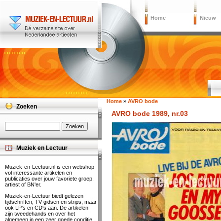
Home
Nieuw
Home
»
AVRO bode
Zoeken
AVRO bode 1989, nr.03
Muziek en Lectuur
Muziek-en-Lectuur.nl is een webshop
vol interessante artikelen en
publicaties over jouw favoriete groep,
artiest of BN'er.
Muziek-en-Lectuur biedt gelezen
tijdschriften, TV-gidsen en strips, maar
ook LP's en CD's aan. De artikelen
zijn tweedehands en over het
algemeen in een zeer goede conditie.