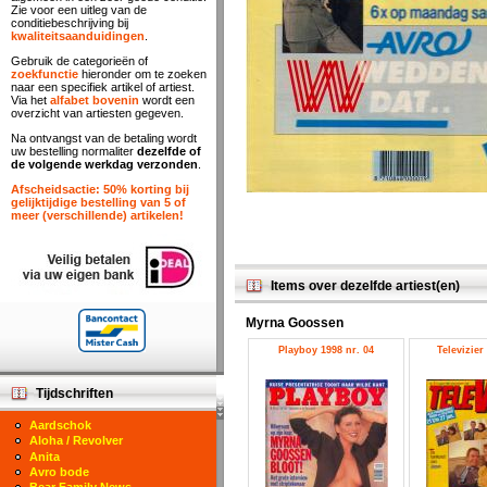
Zie voor een uitleg van de
conditiebeschrijving bij
kwaliteitsaanduidingen
.
Gebruik de categorieën of
zoekfunctie
hieronder om te zoeken
naar een specifiek artikel of artiest.
Via het
alfabet bovenin
wordt een
overzicht van artiesten gegeven.
Na ontvangst van de betaling wordt
uw bestelling normaliter
dezelfde of
de volgende werkdag verzonden
.
Afscheidsactie: 50% korting bij
gelijktijdige bestelling van 5 of
meer (verschillende) artikelen!
Items over dezelfde artiest(en)
Myrna Goossen
Playboy 1998 nr. 04
Televizier
Tijdschriften
Aardschok
Aloha / Revolver
Anita
Avro bode
Bear Family News