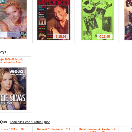
€ 15.95
€ 16.95
boys
jo 2006-02 Music
agazine by Revu
 Quo
-
Toon alles van "Status Quo"
ronica 1974 nr. 28
Record Collector nr. 317
Metal Hammer & Aardschok