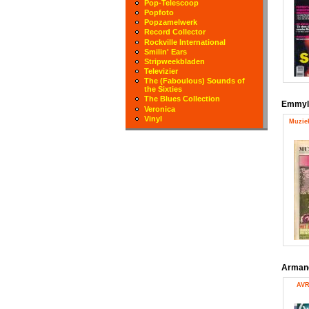
Pop-Telescoop
Popfoto
Popzamelwerk
Record Collector
Rockville International
Smilin' Ears
Stripweekbladen
Televizier
The (Faboulous) Sounds of
the Sixties
The Blues Collection
Emmyl
Veronica
Vinyl
Muziek
Arma
AVR