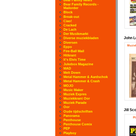
Bear Family Records -
Mailorder
Block
Break-out
Ciao!
Cracked
De Lach
Der Musikmarkt
John 
Diverse muziekbladen
Diversen
Muziek
Eppo
Fire-Ball Mail
Hitkrant
It's Elvis Time
Jukebox Magazine
MAD
Melt Down
Metal Hammer & Aardschok
Metal Hammer & Crash
MOJO
Music Maker
Muziek Expres
Muziekkrant Oor
Muziek Parade
Oor
Jill Sco
Oude tijdschriften
Panorama
Pl
Penthouse
Penthouse Comix
PEP
Playboy