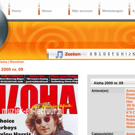
Home
Nieuw
Mijn account
Winkelwagen
A
A
B
C
D
E
F
G
H
I
J
K
loha / Revolver
 2000 nr. 09
Aloha 2000 nr. 09
Artiest(en)
Arma
Emmy
Flow
Him
Jill S
John
K'S C
Kans
Robbi
Stat
Wate
Categorie(ën)
Aloha