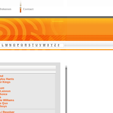
frekenen
Contact
L
M
N
O
P
Q
R
S
T
U
V
W
X
Y
Z
#
nd
lou Harris
er Kings
cott
 Lennon
hoice
a
e Williams
us Quo
rboys
 / Revolver