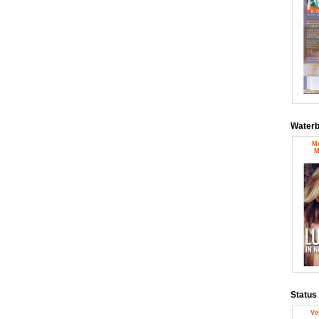
Water
Mo
M
Status
Ve