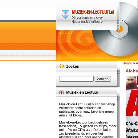
Home
»
A
Zoeken
Aloha
Muziek en Lectuur
Muziek-en-Lectuur.nl is een webshop
vol interessante artikelen en
publicaties over jouw favoriete groep,
artiest of BN'er.
Muziek-en-Lectuur biedt gelezen
tijdschriften, TV-gidsen en strips, maar
ook LP's en CD's aan. De artikelen
zijn tweedehands en over het
algemeen in een zeer goede conditie.