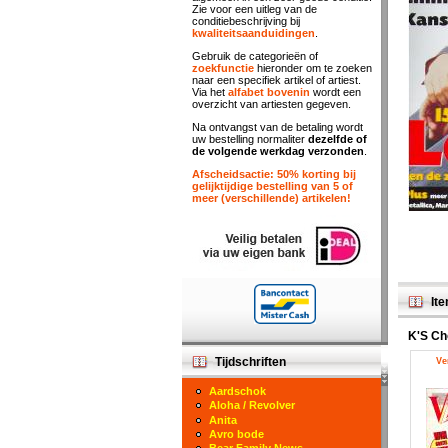
Zie voor een uitleg van de
conditiebeschrijving bij
kwaliteitsaanduidingen
.
Gebruik de categorieën of
zoekfunctie
hieronder om te zoeken
naar een specifiek artikel of artiest.
Via het
alfabet bovenin
wordt een
overzicht van artiesten gegeven.
Na ontvangst van de betaling wordt
uw bestelling normaliter
dezelfde of
de volgende werkdag verzonden
.
Afscheidsactie: 50% korting bij
gelijktijdige bestelling van 5 of
meer (verschillende) artikelen!
Ite
K'S Ch
Tijdschriften
Ve
Aardschok
Aloha / Revolver
Anita
Avro bode
Bear Family News