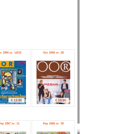
r 1990 nr. 14/15
Oor 2000 nr. 28
€ 13.95
€ 10.95
Pep 1967 nr. 11
Pep 1966 nr. 50