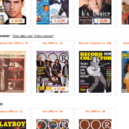
€ 10.95
€ 12.95
€ 12.95
Lennon
-
Toon alles van "John Lennon"
krant Oor 1973 nr. 07
Oor 2005 nr. 11
Record Collector nr. 276
Pent
€ 11.95
tt
ayboy 2003 nr. 11
Oor 2001 nr. 24
Oor 2000 nr. 28