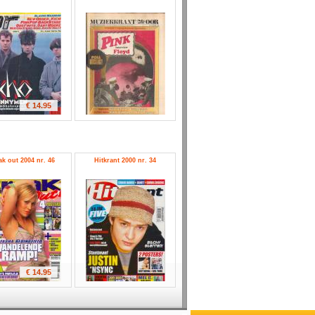
€ 14.95
ak out 2004 nr. 46
Hitkrant 2000 nr. 34
€ 14.95