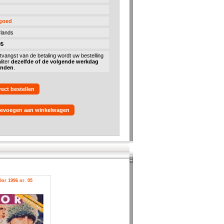
 goed
lands
95
tvangst van de betaling wordt uw bestelling
liter
dezelfde of de volgende werkdag
onden
.
rect bestellen
evoegen aan winkelwagen
Oor 1996 nr. 05