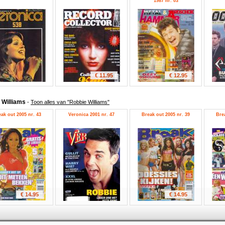
1987 nr. 03
€ 11.95
€ 12.95
 Williams
-
Toon alles van "Robbie Williams"
ak out 2005 nr. 43
Veronica 2001 nr. 47
Break out 2005 nr. 39
Bre
€ 14.95
€ 14.95