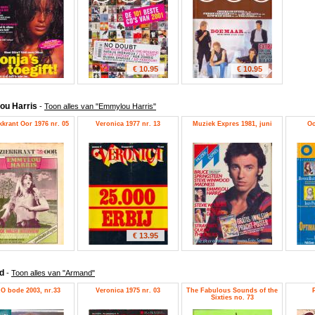
€ 10.95
€ 10.95
ou Harris
-
Toon alles van "Emmylou Harris"
krant Oor 1976 nr. 05
Veronica 1977 nr. 13
Muziek Expres 1981, juni
Oo
€ 13.95
nd
-
Toon alles van "Armand"
O bode 2003, nr.33
Veronica 1975 nr. 03
The Fabulous Sounds of the
Sixties no. 73