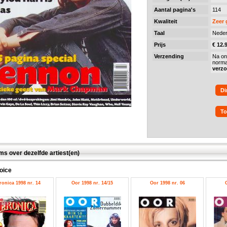
Aantal pagina's
114
Kwaliteit
Zeer
Taal
Neder
Prijs
€ 12.
Verzending
Na on
norma
verz
Di
To
ms over dezelfde artiest(en)
oice
ronica 1998 nr. 14
Oor 1998 nr. 14/15
Oor 1998 nr. 06