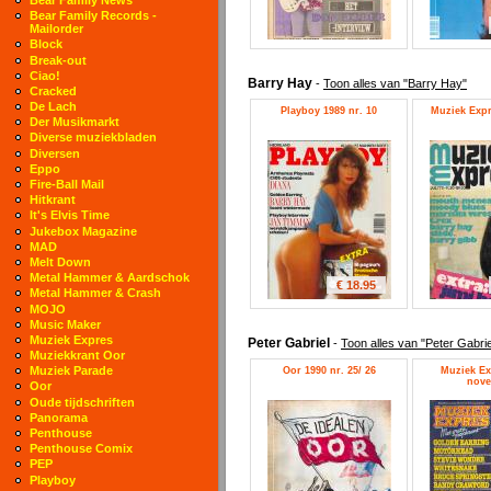
Bear Family Records -
Mailorder
Block
Break-out
Ciao!
Barry Hay
-
Toon alles van "Barry Hay"
Cracked
De Lach
Playboy 1989 nr. 10
Muziek Expre
Der Musikmarkt
Diverse muziekbladen
Diversen
Eppo
Fire-Ball Mail
Hitkrant
It's Elvis Time
Jukebox Magazine
MAD
Melt Down
Metal Hammer & Aardschok
€ 18.95
Metal Hammer & Crash
MOJO
Music Maker
Muziek Expres
Peter Gabriel
-
Toon alles van "Peter Gabrie
Muziekkrant Oor
Muziek Parade
Oor 1990 nr. 25/ 26
Muziek Ex
nove
Oor
Oude tijdschriften
Panorama
Penthouse
Penthouse Comix
PEP
Playboy