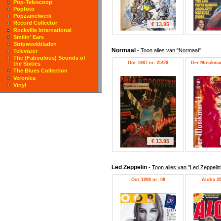
Pop-Telescoop
Popfoto
Popzamelwerk
Record Collector
€ 13.95
Rockville International
Smilin' Ears
Stripweekbladen
Normaal
-
Toon alles van "Normaal"
Televizier
The (Faboulous) Sounds of
Oor 1987 nr. 25/26
Der Musikmark
the Sixties
The Blues Collection
Veronica
Vinyl
€ 13.95
Led Zeppelin
-
Toon alles van "Led Zeppelin
Oor 1998 nr. 08
Aloha 20