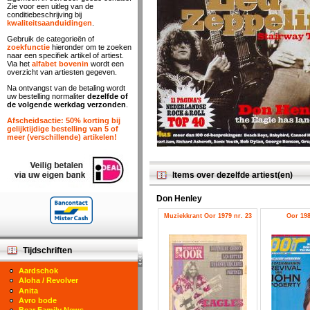
Zie voor een uitleg van de
conditiebeschrijving bij
kwaliteitsaanduidingen
.
Gebruik de categorieën of
zoekfunctie
hieronder om te zoeken
naar een specifiek artikel of artiest.
Via het
alfabet bovenin
wordt een
overzicht van artiesten gegeven.
Na ontvangst van de betaling wordt
uw bestelling normaliter
dezelfde of
de volgende werkdag verzonden
.
Afscheidsactie: 50% korting bij
gelijktijdige bestelling van 5 of
meer (verschillende) artikelen!
Items over dezelfde artiest(en)
Don Henley
Muziekkrant Oor 1979 nr. 23
Oor 198
Tijdschriften
Aardschok
Aloha / Revolver
Anita
Avro bode
Bear Family News