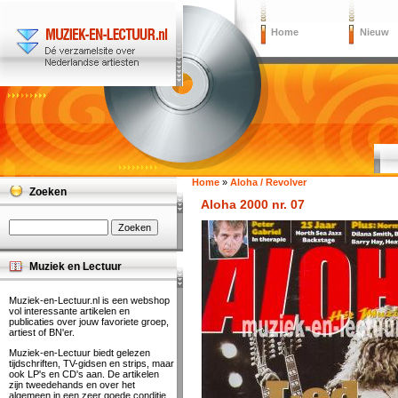
Home
Nieuw
Home
»
Aloha / Revolver
Zoeken
Aloha 2000 nr. 07
Muziek en Lectuur
Muziek-en-Lectuur.nl is een webshop
vol interessante artikelen en
publicaties over jouw favoriete groep,
artiest of BN'er.
Muziek-en-Lectuur biedt gelezen
tijdschriften, TV-gidsen en strips, maar
ook LP's en CD's aan. De artikelen
zijn tweedehands en over het
algemeen in een zeer goede conditie.