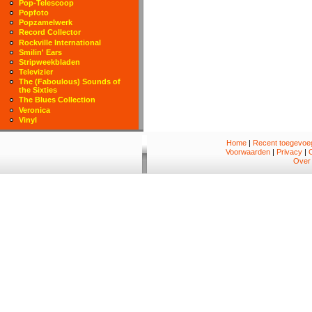
Pop-Telescoop
Popfoto
Popzamelwerk
Record Collector
Rockville International
Smilin' Ears
Stripweekbladen
Televizier
The (Faboulous) Sounds of
the Sixties
The Blues Collection
Veronica
Vinyl
Home
|
Recent toegevoeg
Voorwaarden
|
Privacy
|
Over