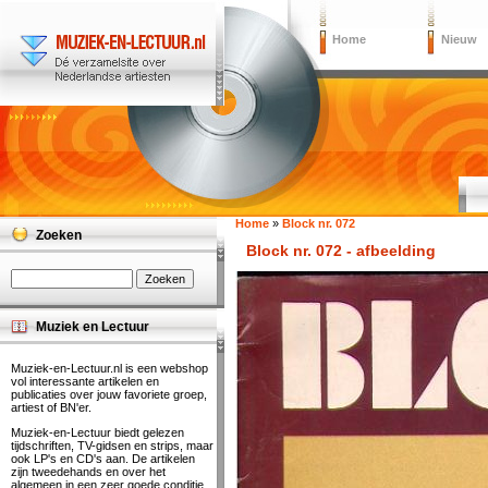
Home
Nieuw
Home
»
Block nr. 072
Zoeken
Block nr. 072 - afbeelding
Muziek en Lectuur
Muziek-en-Lectuur.nl is een webshop
vol interessante artikelen en
publicaties over jouw favoriete groep,
artiest of BN'er.
Muziek-en-Lectuur biedt gelezen
tijdschriften, TV-gidsen en strips, maar
ook LP's en CD's aan. De artikelen
zijn tweedehands en over het
algemeen in een zeer goede conditie.