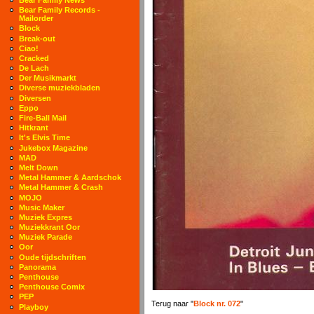
Bear Family Records -
Mailorder
Block
Break-out
Ciao!
Cracked
De Lach
Der Musikmarkt
Diverse muziekbladen
Diversen
Eppo
Fire-Ball Mail
Hitkrant
It's Elvis Time
Jukebox Magazine
MAD
Melt Down
Metal Hammer & Aardschok
Metal Hammer & Crash
MOJO
Music Maker
Muziek Expres
Muziekkrant Oor
Muziek Parade
Oor
Oude tijdschriften
Panorama
Penthouse
Penthouse Comix
PEP
Terug naar "
Block nr. 072
"
Playboy