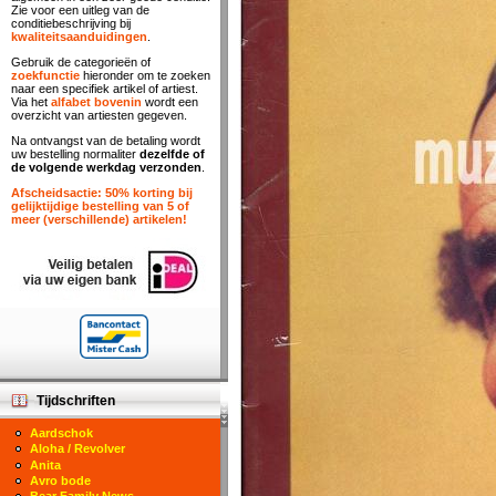
Zie voor een uitleg van de
conditiebeschrijving bij
kwaliteitsaanduidingen
.
Gebruik de categorieën of
zoekfunctie
hieronder om te zoeken
naar een specifiek artikel of artiest.
Via het
alfabet bovenin
wordt een
overzicht van artiesten gegeven.
Na ontvangst van de betaling wordt
uw bestelling normaliter
dezelfde of
de volgende werkdag verzonden
.
Afscheidsactie: 50% korting bij
gelijktijdige bestelling van 5 of
meer (verschillende) artikelen!
Tijdschriften
Aardschok
Aloha / Revolver
Anita
Avro bode
Bear Family News