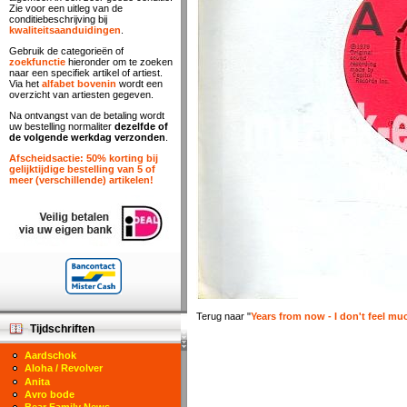
Zie voor een uitleg van de
conditiebeschrijving bij
kwaliteitsaanduidingen
.
Gebruik de categorieën of
zoekfunctie
hieronder om te zoeken
naar een specifiek artikel of artiest.
Via het
alfabet bovenin
wordt een
overzicht van artiesten gegeven.
Na ontvangst van de betaling wordt
uw bestelling normaliter
dezelfde of
de volgende werkdag verzonden
.
Afscheidsactie: 50% korting bij
gelijktijdige bestelling van 5 of
meer (verschillende) artikelen!
Terug naar "
Years from now - I don't feel muc
Tijdschriften
Aardschok
Aloha / Revolver
Anita
Avro bode
Bear Family News