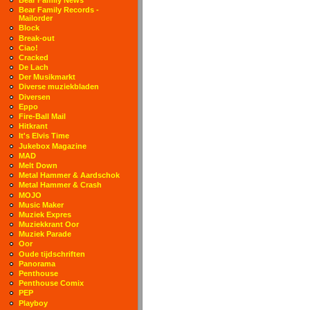
Bear Family Records -
Mailorder
Block
Break-out
Ciao!
Cracked
De Lach
Der Musikmarkt
Diverse muziekbladen
Diversen
Eppo
Fire-Ball Mail
Hitkrant
It's Elvis Time
Jukebox Magazine
MAD
Melt Down
Metal Hammer & Aardschok
Metal Hammer & Crash
MOJO
Music Maker
Muziek Expres
Muziekkrant Oor
Muziek Parade
Oor
Oude tijdschriften
Panorama
Penthouse
Penthouse Comix
PEP
Playboy