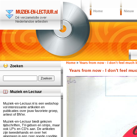
Home
Nieuw
Home
»
Years from now - I don't feel much li
Zoeken
Years from now - I don't feel muc
Muziek en Lectuur
Muziek-en-Lectuur.nl is een webshop
vol interessante artikelen en
publicaties over jouw favoriete groep,
artiest of BN'er.
Muziek-en-Lectuur biedt gelezen
tijdschriften, TV-gidsen en strips, maar
ook LP's en CD's aan. De artikelen
zijn tweedehands en over het
algemeen in een zeer goede conditie.