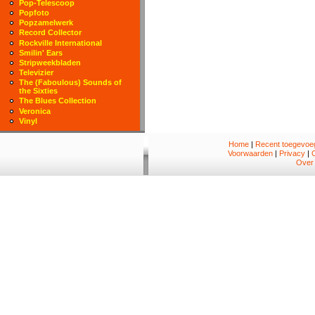
Pop-Telescoop
Popfoto
Popzamelwerk
Record Collector
Rockville International
Smilin' Ears
Stripweekbladen
Televizier
The (Faboulous) Sounds of
the Sixties
The Blues Collection
Veronica
Vinyl
Home
|
Recent toegevoeg
Voorwaarden
|
Privacy
|
Over