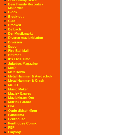
Bear Family Records -
Mailorder
Block
Break-out
Ciao!
Cracked
De Lach
Der Musikmarkt
Diverse muziekbladen
Diversen
Eppo
Fire-Ball Mail
Hitkrant
It's Elvis Time
Jukebox Magazine
MAD
Melt Down
Metal Hammer & Aardschok
Metal Hammer & Crash
MOJO
Music Maker
Muziek Expres
Muziekkrant Oor
Muziek Parade
Oor
Oude tijdschriften
Panorama
Penthouse
Penthouse Comix
PEP
Playboy