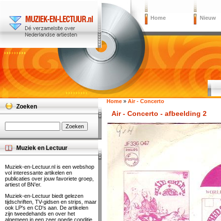
Home
Nieuw
Home
»
Air - Concerto
Zoeken
Air - Concerto - afbeelding 2
Muziek en Lectuur
Muziek-en-Lectuur.nl is een webshop
vol interessante artikelen en
publicaties over jouw favoriete groep,
artiest of BN'er.
Muziek-en-Lectuur biedt gelezen
tijdschriften, TV-gidsen en strips, maar
ook LP's en CD's aan. De artikelen
zijn tweedehands en over het
algemeen in een zeer goede conditie.