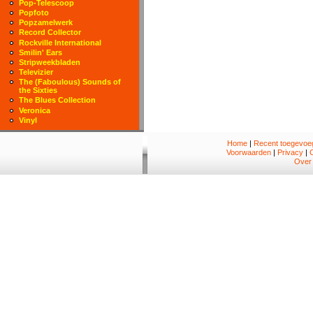
Pop-Telescoop
Popfoto
Popzamelwerk
Record Collector
Rockville International
Smilin' Ears
Stripweekbladen
Televizier
The (Faboulous) Sounds of
the Sixties
The Blues Collection
Veronica
Vinyl
Home
|
Recent toegevoeg
Voorwaarden
|
Privacy
|
Over