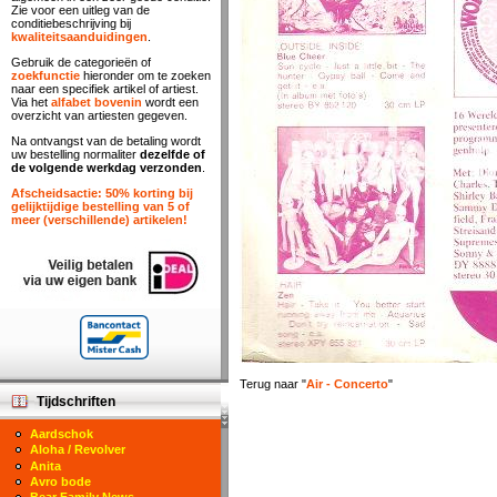
Zie voor een uitleg van de
conditiebeschrijving bij
kwaliteitsaanduidingen
.
Gebruik de categorieën of
zoekfunctie
hieronder om te zoeken
naar een specifiek artikel of artiest.
Via het
alfabet bovenin
wordt een
overzicht van artiesten gegeven.
Na ontvangst van de betaling wordt
uw bestelling normaliter
dezelfde of
de volgende werkdag verzonden
.
Afscheidsactie: 50% korting bij
gelijktijdige bestelling van 5 of
meer (verschillende) artikelen!
Terug naar "
Air - Concerto
"
Tijdschriften
Aardschok
Aloha / Revolver
Anita
Avro bode
Bear Family News