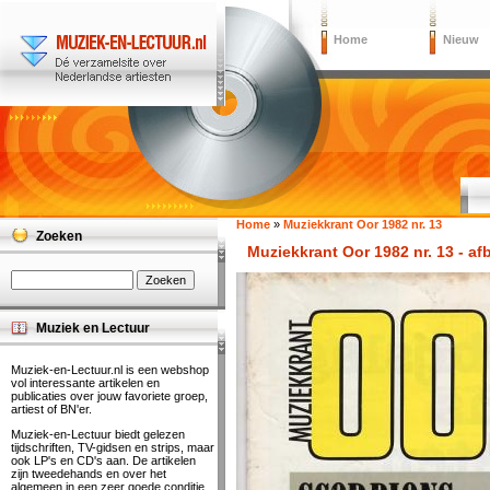
Home
Nieuw
Home
»
Muziekkrant Oor 1982 nr. 13
Zoeken
Muziekkrant Oor 1982 nr. 13 - af
Muziek en Lectuur
Muziek-en-Lectuur.nl is een webshop
vol interessante artikelen en
publicaties over jouw favoriete groep,
artiest of BN'er.
Muziek-en-Lectuur biedt gelezen
tijdschriften, TV-gidsen en strips, maar
ook LP's en CD's aan. De artikelen
zijn tweedehands en over het
algemeen in een zeer goede conditie.