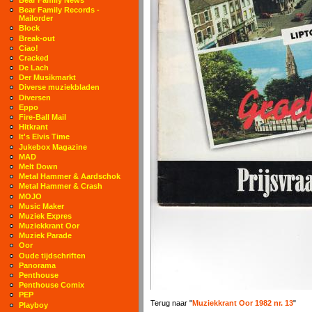
Bear Family Records -
Mailorder
Block
Break-out
Ciao!
Cracked
De Lach
Der Musikmarkt
Diverse muziekbladen
Diversen
Eppo
Fire-Ball Mail
Hitkrant
It's Elvis Time
Jukebox Magazine
MAD
Melt Down
Metal Hammer & Aardschok
Metal Hammer & Crash
MOJO
Music Maker
Muziek Expres
Muziekkrant Oor
Muziek Parade
Oor
Oude tijdschriften
Panorama
Penthouse
Penthouse Comix
PEP
Terug naar "
Muziekkrant Oor 1982 nr. 13
"
Playboy