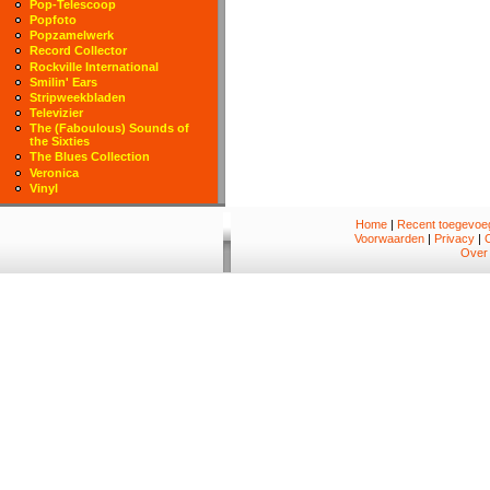
Pop-Telescoop
Popfoto
Popzamelwerk
Record Collector
Rockville International
Smilin' Ears
Stripweekbladen
Televizier
The (Faboulous) Sounds of
the Sixties
The Blues Collection
Veronica
Vinyl
Home
|
Recent toegevoeg
Voorwaarden
|
Privacy
|
Over