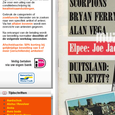
Zie voor een uitleg van de
conditiebeschrijving bij
kwaliteitsaanduidingen
.
Gebruik de categorieën of
zoekfunctie
hieronder om te zoeken
naar een specifiek artikel of artiest.
Via het
alfabet bovenin
wordt een
overzicht van artiesten gegeven.
Na ontvangst van de betaling wordt
uw bestelling normaliter
dezelfde of
de volgende werkdag verzonden
.
Afscheidsactie: 50% korting bij
gelijktijdige bestelling van 5 of
meer (verschillende) artikelen!
Tijdschriften
Aardschok
Aloha / Revolver
Anita
Avro bode
Bear Family News