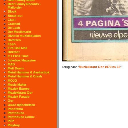
Bear Family Records -
Mailorder
Block
Break-out
Ciao!
Cracked
De Lach
Der Musikmarkt
Diverse muziekbladen
Diversen
Eppo
Fire-Ball Mail
Hitkrant
It's Elvis Time
Jukebox Magazine
MAD
Terug naar "
Muziekkrant Oor 1979 nr. 15
"
Melt Down
Metal Hammer & Aardschok
Metal Hammer & Crash
MOJO
Music Maker
Muziek Expres
Muziekkrant Oor
Muziek Parade
Oor
Oude tijdschriften
Panorama
Penthouse
Penthouse Comix
PEP
Playboy