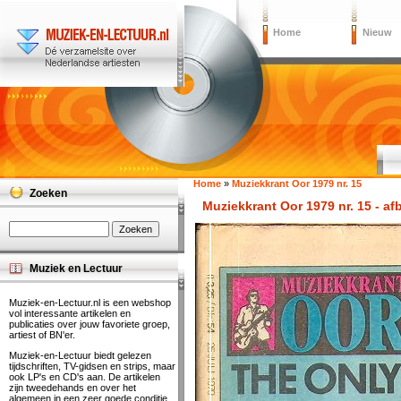
Home
Nieuw
Home
»
Muziekkrant Oor 1979 nr. 15
Zoeken
Muziekkrant Oor 1979 nr. 15 - af
Muziek en Lectuur
Muziek-en-Lectuur.nl is een webshop
vol interessante artikelen en
publicaties over jouw favoriete groep,
artiest of BN'er.
Muziek-en-Lectuur biedt gelezen
tijdschriften, TV-gidsen en strips, maar
ook LP's en CD's aan. De artikelen
zijn tweedehands en over het
algemeen in een zeer goede conditie.