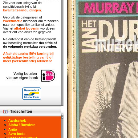
Zie voor een uitleg van de
conditiebeschrijving bij
kwaliteitsaanduidingen
.
Gebruik de categorieën of
zoekfunctie
hieronder om te zoeken
naar een specifiek artikel of artiest.
Via het
alfabet bovenin
wordt een
overzicht van artiesten gegeven.
Na ontvangst van de betaling wordt
uw bestelling normaliter
dezelfde of
de volgende werkdag verzonden
.
Afscheidsactie: 50% korting bij
gelijktijdige bestelling van 5 of
meer (verschillende) artikelen!
Tijdschriften
Aardschok
Aloha / Revolver
Anita
Avro bode
Bear Family News