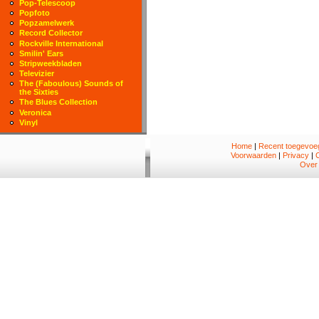
Pop-Telescoop
Popfoto
Popzamelwerk
Record Collector
Rockville International
Smilin' Ears
Stripweekbladen
Televizier
The (Faboulous) Sounds of
the Sixties
The Blues Collection
Veronica
Vinyl
Home
|
Recent toegevoeg
Voorwaarden
|
Privacy
|
Over