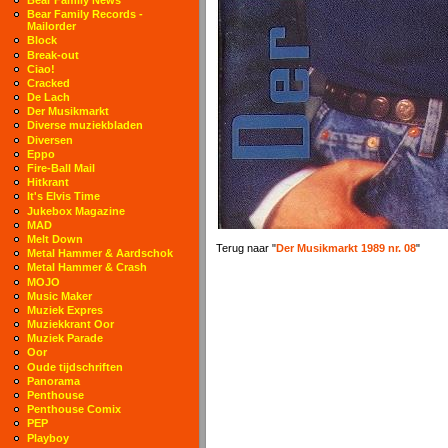
Bear Family Records -
Mailorder
Block
Break-out
Ciao!
Cracked
De Lach
Der Musikmarkt
Diverse muziekbladen
Diversen
Eppo
Fire-Ball Mail
Hitkrant
It's Elvis Time
Jukebox Magazine
MAD
Melt Down
Terug naar "
Der Musikmarkt 1989 nr. 08
"
Metal Hammer & Aardschok
Metal Hammer & Crash
MOJO
Music Maker
Muziek Expres
Muziekkrant Oor
Muziek Parade
Oor
Oude tijdschriften
Panorama
Penthouse
Penthouse Comix
PEP
Playboy