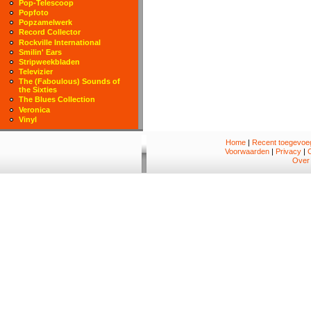
Pop-Telescoop
Popfoto
Popzamelwerk
Record Collector
Rockville International
Smilin' Ears
Stripweekbladen
Televizier
The (Faboulous) Sounds of
the Sixties
The Blues Collection
Veronica
Vinyl
Home
|
Recent toegevoeg
Voorwaarden
|
Privacy
|
Over