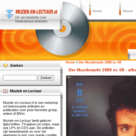
Home
Nieuw
Home
»
Der Musikmarkt 1989 nr. 08
Zoeken
Der Musikmarkt 1989 nr. 08 - afb
Muziek en Lectuur
Muziek-en-Lectuur.nl is een webshop
vol interessante artikelen en
publicaties over jouw favoriete groep,
artiest of BN'er.
Muziek-en-Lectuur biedt gelezen
tijdschriften, TV-gidsen en strips, maar
ook LP's en CD's aan. De artikelen
zijn tweedehands en over het
algemeen in een zeer goede conditie.