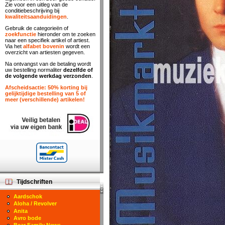
Zie voor een uitleg van de
conditiebeschrijving bij
kwaliteitsaanduidingen
.
Gebruik de categorieën of
zoekfunctie
hieronder om te zoeken
naar een specifiek artikel of artiest.
Via het
alfabet bovenin
wordt een
overzicht van artiesten gegeven.
Na ontvangst van de betaling wordt
uw bestelling normaliter
dezelfde of
de volgende werkdag verzonden
.
Afscheidsactie: 50% korting bij
gelijktijdige bestelling van 5 of
meer (verschillende) artikelen!
Tijdschriften
Aardschok
Aloha / Revolver
Anita
Avro bode
Bear Family News